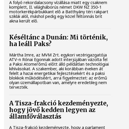
A folyó rekordalacsony vízállása miatt egy csaknem
komplett, II. világháborús német DKW NZ 350-1
motorkerékpárbukkant elő a Batthyány téri rakpart
sziklái alól, máshol pedig egy közel féltonnás brit
akna került elő.
Késéltánc a Dunán: Mi történik,
ha leáll Paks?
Mártha Imre, az MVM Zrt. egykori vezérigazgatója
ATV-n Rónai Egonnak adott interjújában vázolta fel
a Paksi Atomerőmű előtt álló példátlan technológiai
kihívásokat. A szakember, aki korábban éveken át
felelt a hazai energetikai fejlesztésekért és a paksi
blokkok működéséért, arra figyelmeztet: az erőmű
olyan üzemállapotban van, amelyre eredetileg nem
tervezték.
A Tisza-frakció kezdeményezte,
hogy jövő kedden legyen az
államfőválasztás
A Tisza-frakció kezdeményezte, hogy a parlament