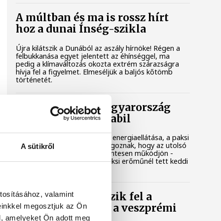
A múltban és ma is rossz hírt
hoz a dunai Ínség-szikla
Újra kilátszik a Dunából az aszály hírnöke! Régen a
felbukkanása egyet jelentett az éhínséggel, ma
pedig a klímaváltozás okozta extrém szárazságra
hívja fel a figyelmet. Elmeséljük a baljós kőtömb
történetét.
Magyar Péter: Magyarország
energiaellátása stabil
Jelenleg stabil Magyarország energiaellátása, a paksi
erőmű munkatársai azon dolgoznak, hogy az utolsó
A sütikről
még termelő turbina hibamentesen működjön -
közölte a miniszterelnök a paksi erőműnél tett keddi
látogatása során.
tosításához, valamint
Játék közben fedezik fel a
einkkel megosztjuk az Ön
tudomány világát a veszprémi
gyerekek
l, amelyeket Ön adott meg