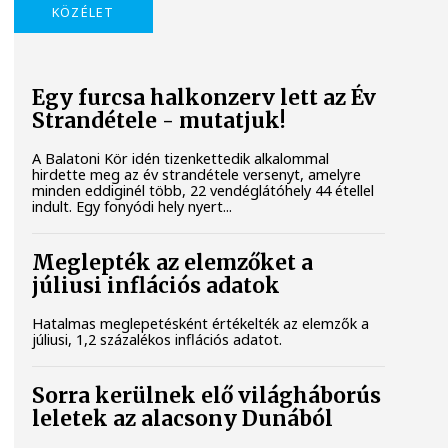
KÖZÉLET
Egy furcsa halkonzerv lett az Év
Strandétele - mutatjuk!
A Balatoni Kör idén tizenkettedik alkalommal
hirdette meg az év strandétele versenyt, amelyre
minden eddiginél több, 22 vendéglátóhely 44 étellel
indult. Egy fonyódi hely nyert...
Meglepték az elemzőket a
júliusi inflációs adatok
Hatalmas meglepetésként értékelték az elemzők a
júliusi, 1,2 százalékos inflációs adatot.
Sorra kerülnek elő világháborús
leletek az alacsony Dunából