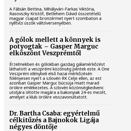
A Fábián Bettina, Mihályvári-Farkas Viktória,
Rasovszky Kristóf, Betlehem Dávid összetételű
magyar csapat bronzérmet nyert szombaton a
nyíltvízi úszók váltóversenyében.
A gólok mellett a könnyek is
potyogtak – Gasper Marguc
elköszönt Veszprémtől
Érzelmekben és gólokban gazdag gálamérkőzést
láthatott a veszprémi közönség péntek este. A One
Veszprém idénybeli első hazai mérkőzésén
fölényesen nyert a szlovén RK Celje ellen, az est
azonban Gasper Marguc búcsúja miatt marad
örökre emlékezetes. A szlovén közönségkedvenc
utoljára öltötte magára a bakonyiak 24-es mezét,
amelyet a klub örökre visszavonultatott.
Dr. Bartha Csaba: egyértelmű
célkitűzés a Bajnokok Ligája
négyes döntője