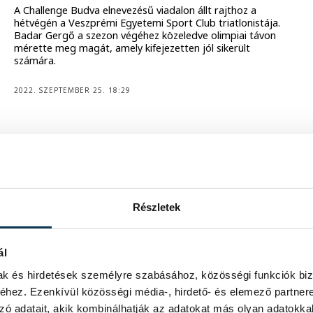
A Challenge Budva elnevezésű viadalon állt rajthoz a
hétvégén a Veszprémi Egyetemi Sport Club triatlonistája.
Badar Gergő a szezon végéhez közeledve olimpiai távon
mérette meg magát, amely kifejezetten jól sikerült
számára.
2022. SZEPTEMBER 25. 18:29
Bemutatkoztak a VESC
kosárlabdázói
Lejátszotta első tétmérkőzését a Veszprémi Egyetemi
Sport Club (VESC) U16-os kosárlabdacsapata.
Részletek
2022. SZEPTEMBER 12. 20:27
ál
mak és hirdetések személyre szabásához, közösségi funkciók biz
hez. Ezenkívül közösségi média-, hirdető- és elemező partner
zó adatait, akik kombinálhatják az adatokat más olyan adatokka