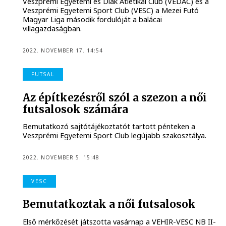
Veszprémi Egyetemi és Diák Atlétikai Club (VEDAC) és a
Veszprémi Egyetemi Sport Club (VESC) a Mezei Futó
Magyar Liga második fordulóját a balácai
villagazdaságban.
2022. NOVEMBER 17. 14:54
FUTSAL
Az építkezésről szól a szezon a női
futsalosok számára
Bemutatkozó sajtótájékoztatót tartott pénteken a
Veszprémi Egyetemi Sport Club legújabb szakosztálya.
2022. NOVEMBER 5. 15:48
VESC
Bemutatkoztak a női futsalosok
Első mérkőzését játszotta vasárnap a VEHIR-VESC NB II-