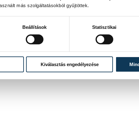
11
12
13
sznált más szolgáltatásokból gyűjtöttek.
Beállítások
Statisztikai
Kiválasztás engedélyezése
Min