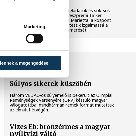
Látványos kísérletek, kreatív feladatok és sok-sok
élmény várja a gyerekeket a veszprémi Tinker
Labsben. Videónkban Balassa Marietta, a központ
vezetője mutatja be, hogyan teszik izgalmassá a
Marketing
természettudományok megismerését.
SPORT
dennek a megengedése
Súlyos sikerek küszöbén
Három VEDAC-os súlyemelő is bekerült az Olimpiai
Reménységek Versenyére (ORV) készülő magyar
válogatottba, mindhárman remek formát mutattak
az elmúlt hétvégén.
Vizes Eb: bronzérmes a magyar
nyíltvízi váltó