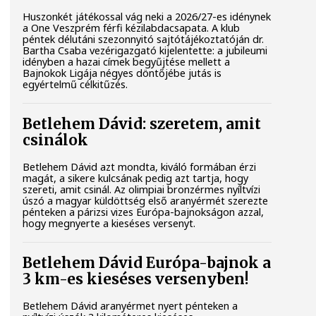
Huszonkét játékossal vág neki a 2026/27-es idénynek
a One Veszprém férfi kézilabdacsapata. A klub
péntek délutáni szezonnyitó sajtótájékoztatóján dr.
Bartha Csaba vezérigazgató kijelentette: a jubileumi
idényben a hazai címek begyűjtése mellett a
Bajnokok Ligája négyes döntőjébe jutás is
egyértelmű célkitűzés.
Betlehem Dávid: szeretem, amit
csinálok
Betlehem Dávid azt mondta, kiváló formában érzi
magát, a sikere kulcsának pedig azt tartja, hogy
szereti, amit csinál. Az olimpiai bronzérmes nyíltvízi
úszó a magyar küldöttség első aranyérmét szerezte
pénteken a párizsi vizes Európa-bajnokságon azzal,
hogy megnyerte a kieséses versenyt.
Betlehem Dávid Európa-bajnok a
3 km-es kieséses versenyben!
Betlehem Dávid aranyérmet nyert pénteken a