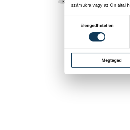
...
9
10
számukra vagy az Ön által ha
Hozzájárulás kiválasztása
Elengedhetetlen
Megtagad