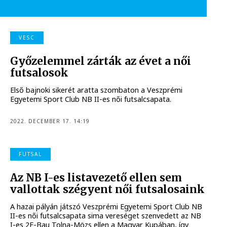
VESC
Győzelemmel zárták az évet a női
futsalosok
Első bajnoki sikerét aratta szombaton a Veszprémi
Egyetemi Sport Club NB II-es női futsalcsapata.
2022. DECEMBER 17. 14:19
FUTSAL
Az NB I-es listavezető ellen sem
vallottak szégyent női futsalosaink
A hazai pályán játszó Veszprémi Egyetemi Sport Club NB
II-es női futsalcsapata sima vereséget szenvedett az NB
I-es 2F-Bau Tolna-Mözs ellen a Magyar Kupában, így