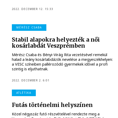
2022. DECEMBER 12. 15:33
MÉRÉSZ CSABA
Stabil alapokra helyezték a női
kosárlabdát Veszprémben
Mérész Csaba és Bényi-Virág Rita vezetésével remekül
halad a leány kosárlabdázók nevelése a megyeszékhelyen:
a VESC színeiben pallérozódó gyermekek idővel a profi
szintig is eljuthatnak.
2022. DECEMBER 2. 6:01
ATLÉTIKA
Futás történelmi helyszínen
Közel négyszáz futó részvételével rendezte meg a