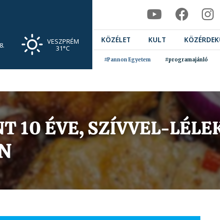
KÖZÉLET
KULT
KÖZÉRDEK
VESZPRÉM
8.
31°C
#Pannon Egyetem
#programajánló