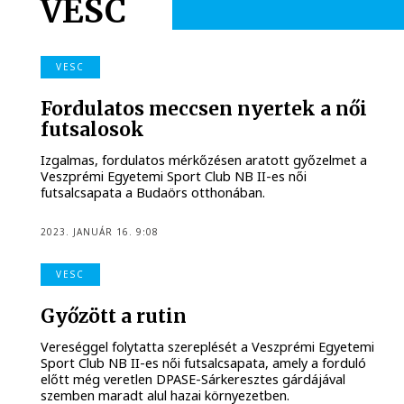
VESC
VESC
Fordulatos meccsen nyertek a női
futsalosok
Izgalmas, fordulatos mérkőzésen aratott győzelmet a
Veszprémi Egyetemi Sport Club NB II-es női
futsalcsapata a Budaörs otthonában.
2023. JANUÁR 16. 9:08
VESC
Győzött a rutin
Vereséggel folytatta szereplését a Veszprémi Egyetemi
Sport Club NB II-es női futsalcsapata, amely a forduló
előtt még veretlen DPASE-Sárkeresztes gárdájával
szemben maradt alul hazai környezetben.