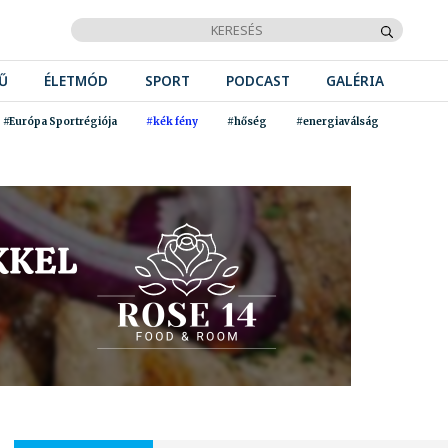
Ű
ÉLETMÓD
SPORT
PODCAST
GALÉRIA
#Európa Sportrégiója
#kék fény
#hőség
#energiaválság