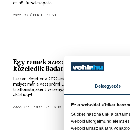
es női futsalcsapata.
2022. OKTÓBER 10. 18:53
Egy remek szezon végéhez
közeledik Badar Gergő
Lassan véget ér a 2022-es idény Badar Gergő számára,
melyet már a Veszprémi Egyetemi Sport Club
Beleegyezés
triatlonistájaként versenyzett végig. Ráadásul nem is
akárhogy!
Ez a weboldal sütiket haszn
2022. SZEPTEMBER 25. 15:15
Sütiket használunk a tartal
weboldalforgalmunk elemzésé
weboldalhasználatra vonatko