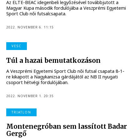
Az ELTE-BEAC idegenbeli legyőzésével továbbjutott a
Magyar Kupa második fordulójába a Veszprémi Egyetemi
Sport Club női futsalcsapata.
2022. NOVEMBER 6. 11:15
VESC
Túl a hazai bemutatkozáson
A Veszprémi Egyetemi Sport Club női futsal csapata 8-1-
re kikapott a Nagykanizsa gárdájától az NB II nyugati
csoport hétvégi fordulójában.
2022. NOVEMBER 1. 20:35
TRIATLON
Montenegróban sem lassított Badar
Gergő