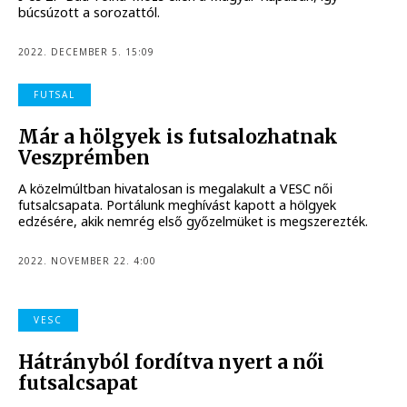
búcsúzott a sorozattól.
2022. DECEMBER 5. 15:09
FUTSAL
Már a hölgyek is futsalozhatnak
Veszprémben
A közelmúltban hivatalosan is megalakult a VESC női
futsalcsapata. Portálunk meghívást kapott a hölgyek
edzésére, akik nemrég első győzelmüket is megszerezték.
2022. NOVEMBER 22. 4:00
VESC
Hátrányból fordítva nyert a női
futsalcsapat