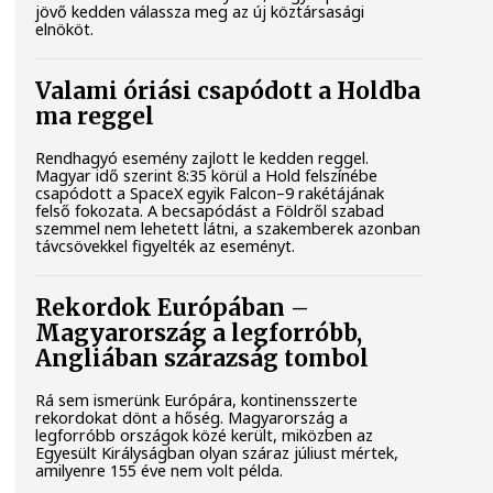
jövő kedden válassza meg az új köztársasági
elnököt.
Valami óriási csapódott a Holdba
ma reggel
Rendhagyó esemény zajlott le kedden reggel.
Magyar idő szerint 8:35 körül a Hold felszínébe
csapódott a SpaceX egyik Falcon–9 rakétájának
felső fokozata. A becsapódást a Földről szabad
szemmel nem lehetett látni, a szakemberek azonban
távcsövekkel figyelték az eseményt.
Rekordok Európában –
Magyarország a legforróbb,
Angliában szárazság tombol
Rá sem ismerünk Európára, kontinensszerte
rekordokat dönt a hőség. Magyarország a
legforróbb országok közé került, miközben az
Egyesült Királyságban olyan száraz júliust mértek,
amilyenre 155 éve nem volt példa.