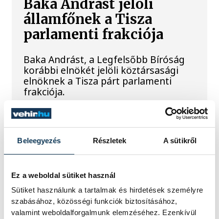
Baka Andrást jelöli
államfőnek a Tisza
parlamenti frakciója
Baka Andrást, a Legfelsőbb Bíróság
korábbi elnökét jelöli köztársasági
elnöknek a Tisza párt parlamenti
frakciója.
Egy furcsa halkonzerv
lett az Év Strandétele -
Beleegyezés
Részletek
A sütikről
mutatjuk!
Ez a weboldal sütiket használ
A Balatoni Kör idén tizenkettedik
Sütiket használunk a tartalmak és hirdetések személyre
alkalommal hirdette meg az év
szabásához, közösségi funkciók biztosításához,
strandétele versenyt, amelyre minden
valamint weboldalforgalmunk elemzéséhez. Ezenkívül
eddiginél több, 22 vendéglátóhely 44