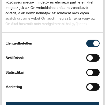
közösségi média-, hirdető- és elemező partnereinkkel
étellel indult. Egy fonyódi hely nyert...
megosztjuk az Ön weboldalhasználatra vonatkozó
adatait, akik kombinálhatják az adatokat más olyan
adatokkal, amelyeket Ön adott meg számukra vagy az
Meglepték az elemzőket
Ön által használt más szolgáltatásokból gyűjtöttek.
a júliusi inflációs adatok
Hozzájárulás kiválasztása
Hatalmas meglepetésként értékelték
Elengedhetetlen
az elemzők a júliusi, 1,2 százalékos
inflációs adatot.
Beállítások
Sorra kerülnek elő
Statisztikai
világháborús leletek az
alacsony Dunából
Marketing
A folyó rekordalacsony vízállása miatt
egy csaknem komplett, II.