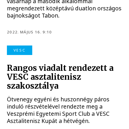
vasárnap a második alkalommal
megrendezett középtávú duatlon országos
bajnokságot Tabon.
2022. MÁJUS 16. 9:10
VESC
Rangos viadalt rendezett a
VESC asztalitenisz
szakosztálya
Ötvenegy egyéni és huszonnégy páros
induló részvételével rendezte meg a
Veszprémi Egyetemi Sport Club a VESC
Asztalitenisz Kupát a hétvégén.