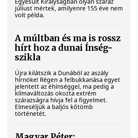
Egyesült Királyságban olyan száraz
júliust mértek, amilyenre 155 éve nem
volt példa.
A múltban és ma is rossz
hírt hoz a dunai Ínség-
szikla
Újra kilátszik a Dunából az aszály
hírnöke! Régen a felbukkanása egyet
jelentett az éhínséggel, ma pedig a
klímaváltozás okozta extrém
szárazságra hívja fel a figyelmet.
Elmeséljük a baljós kőtömb
történetét.
Magyar Péter: