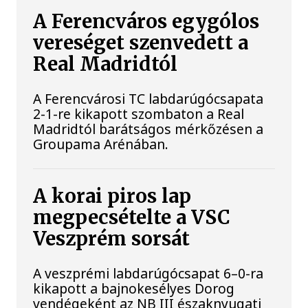
A Ferencváros egygólos
vereséget szenvedett a
Real Madridtól
A Ferencvárosi TC labdarúgócsapata
2-1-re kikapott szombaton a Real
Madridtól barátságos mérkőzésen a
Groupama Arénában.
A korai piros lap
megpecsételte a VSC
Veszprém sorsát
A veszprémi labdarúgócsapat 6–0-ra
kikapott a bajnokesélyes Dorog
vendégeként az NB III északnyugati