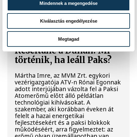
világháborús német DKW NZ 350-1
Mindennek a megengedése
motorkerékpárbukkant elő a
Batthyány téri rakpart sziklái alól,
máshol pedig egy közel féltonnás brit
Kiválasztás engedélyezése
akna került elő.
Megtagad
Késéltánc a Dunán: Mi
történik, ha leáll Paks?
Mártha Imre, az MVM Zrt. egykori
vezérigazgatója ATV-n Rónai Egonnak
adott interjújában vázolta fel a Paksi
Atomerőmű előtt álló példátlan
technológiai kihívásokat. A
szakember, aki korábban éveken át
felelt a hazai energetikai
fejlesztésekért és a paksi blokkok
működéséért, arra figyelmeztet: az
erőmű olyan üzemállapotban van,