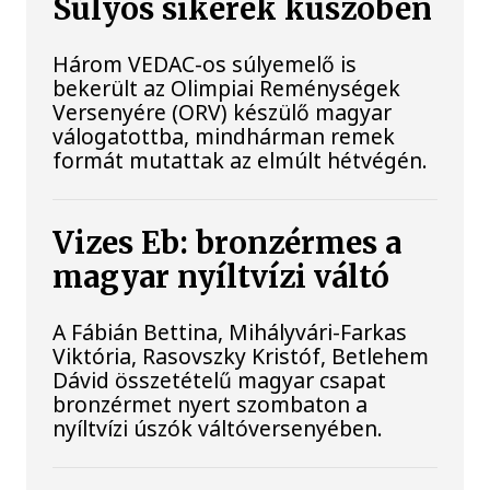
Súlyos sikerek küszöbén
Három VEDAC-os súlyemelő is
bekerült az Olimpiai Reménységek
Versenyére (ORV) készülő magyar
válogatottba, mindhárman remek
formát mutattak az elmúlt hétvégén.
Vizes Eb: bronzérmes a
magyar nyíltvízi váltó
A Fábián Bettina, Mihályvári-Farkas
Viktória, Rasovszky Kristóf, Betlehem
Dávid összetételű magyar csapat
bronzérmet nyert szombaton a
nyíltvízi úszók váltóversenyében.