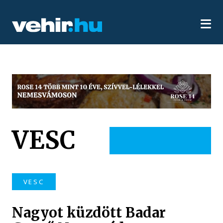
VESC
VESC
Nagyot küzdött Badar