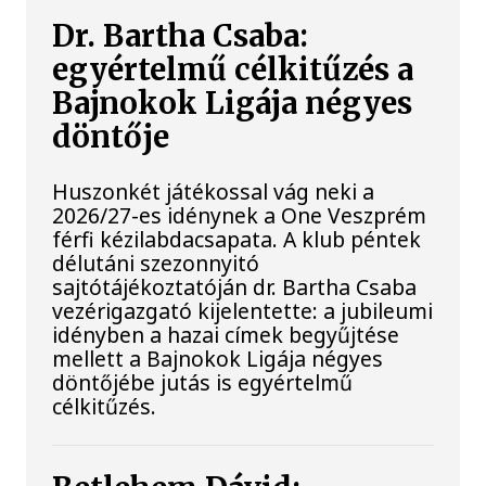
Dr. Bartha Csaba:
egyértelmű célkitűzés a
Bajnokok Ligája négyes
döntője
Huszonkét játékossal vág neki a
2026/27-es idénynek a One Veszprém
férfi kézilabdacsapata. A klub péntek
délutáni szezonnyitó
sajtótájékoztatóján dr. Bartha Csaba
vezérigazgató kijelentette: a jubileumi
idényben a hazai címek begyűjtése
mellett a Bajnokok Ligája négyes
döntőjébe jutás is egyértelmű
célkitűzés.