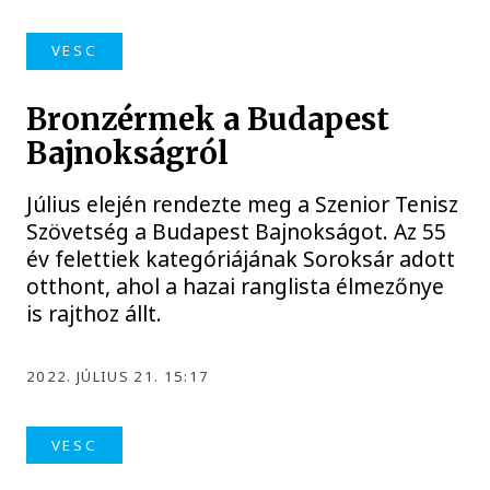
VESC
Bronzérmek a Budapest
Bajnokságról
Július elején rendezte meg a Szenior Tenisz
Szövetség a Budapest Bajnokságot. Az 55
év felettiek kategóriájának Soroksár adott
otthont, ahol a hazai ranglista élmezőnye
is rajthoz állt.
2022. JÚLIUS 21. 15:17
VESC