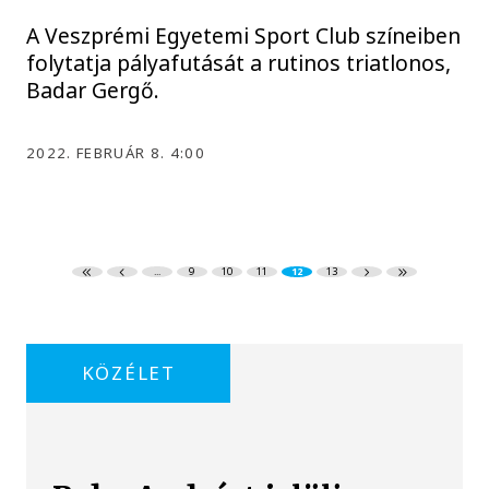
A Veszprémi Egyetemi Sport Club színeiben
folytatja pályafutását a rutinos triatlonos,
Badar Gergő.
2022. FEBRUÁR 8. 4:00
...
9
10
11
12
13
KÖZÉLET