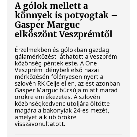
A gólok mellett a
könnyek is potyogtak –
Gasper Marguc
elköszönt Veszprémtől
Érzelmekben és gólokban gazdag
gálamérkőzést láthatott a veszprémi
közönség péntek este. A One
Veszprém idénybeli első hazai
mérkőzésén fölényesen nyert a
szlovén RK Celje ellen, az est azonban
Gasper Marguc búcsúja miatt marad
örökre emlékezetes. A szlovén
közönségkedvenc utoljára öltötte
magára a bakonyiak 24-es mezét,
amelyet a klub örökre
visszavonultatott.