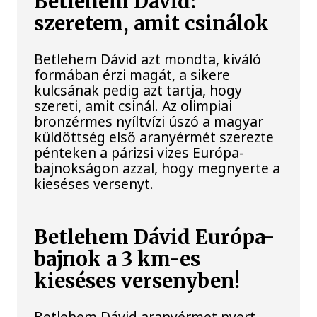
Betlehem Dávid:
szeretem, amit csinálok
Betlehem Dávid azt mondta, kiváló
formában érzi magát, a sikere
kulcsának pedig azt tartja, hogy
szereti, amit csinál. Az olimpiai
bronzérmes nyíltvízi úszó a magyar
küldöttség első aranyérmét szerezte
pénteken a párizsi vizes Európa-
bajnokságon azzal, hogy megnyerte a
kieséses versenyt.
Betlehem Dávid Európa-
bajnok a 3 km-es
kieséses versenyben!
Betlehem Dávid aranyérmet nyert