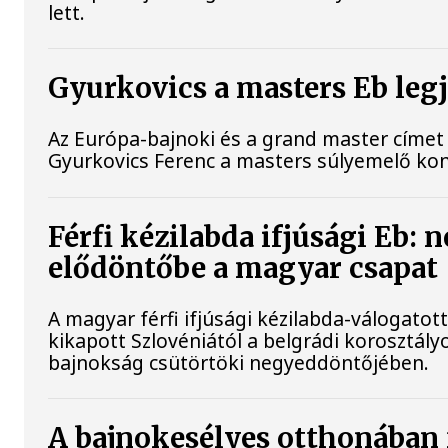
lett.
Gyurkovics a masters Eb leg
Az Európa-bajnoki és a grand master címet 
Gyurkovics Ferenc a masters súlyemelő ko
Férfi kézilabda ifjúsági Eb: 
elődöntőbe a magyar csapat
A magyar férfi ifjúsági kézilabda-válogatot
kikapott Szlovéniától a belgrádi korosztály
bajnokság csütörtöki negyeddöntőjében.
A bajnokesélyes otthonában 