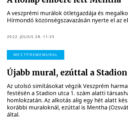
A veszprémi murálok ötletgazdája és megalko
Hírmondó közönségszavazásán nyerte el az el
2022. JÚLIUS 28. 11:33
WESTPREMEMURAL
Újabb mural, ezúttal a Stadio
Az utolsó simításokat végzik Veszprém harma
festésén a Stadion utca 1. szám alatti társashá
homlokzatán. Az alkotás alig egy hét alatt kés
korábbi muraloknál, ezúttal is Mentha (Ozsvá
által.