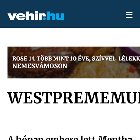
WESTPREMEMU
A hónap embere lett Mentha