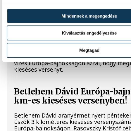
Betlehem Dávid: szeretem, a
Mindennek a megengedése
csinálok
Kiválasztás engedélyezése
Betlehem Dávid azt mondta, kiváló formába
a sikere kulcsának pedig azt tartja, hogy sz
csinál. Az olimpiai bronzérmes nyíltvízi úsz
Megtagad
küldöttség első aranyérmét szerezte péntek
vizes Európa-bajnokságon azzal, hogy meg
kieséses versenyt.
Betlehem Dávid Európa-bajn
km-es kieséses versenyben!
Betlehem Dávid aranyérmet nyert pénteken 
úszók 3 kilométeres kieséses versenyszámá
Európa-bajnokságon. Rasovszky Kristóf cél