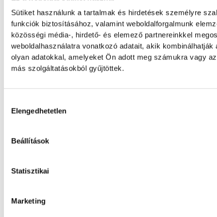
Veszprém idénybeli első hazai mérkőzésén
Sütiket használunk a tartalmak és hirdetések személyre sz
nyert a szlovén RK Celje ellen, az est azon
Marguc búcsúja miatt marad örökre emléke
funkciók biztosításához, valamint weboldalforgalmunk elem
szlovén közönségkedvenc utoljára öltötte 
közösségi média-, hirdető- és elemező partnereinkkel mego
bakonyiak 24-es mezét, amelyet a klub örö
weboldalhasználatra vonatkozó adatait, akik kombinálhatják
visszavonultatott.
olyan adatokkal, amelyeket Ön adott meg számukra vagy az 
más szolgáltatásokból gyűjtöttek.
Dr. Bartha Csaba: egyértelm
Hozzájárulás kiválasztása
célkitűzés a Bajnokok Ligáj
Elengedhetetlen
döntője
Beállítások
Huszonkét játékossal vág neki a 2026/27-e
One Veszprém férfi kézilabdacsapata. A kl
délutáni szezonnyitó sajtótájékoztatóján d
Statisztikai
vezérigazgató kijelentette: a jubileumi idé
címek begyűjtése mellett a Bajnokok Ligáj
döntőjébe jutás is egyértelmű célkitűzés.
Marketing