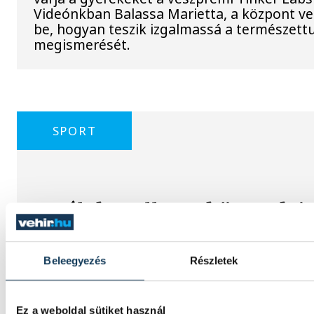
Videónkban Balassa Marietta, a központ ve
be, hogyan teszik izgalmassá a természe
megismerését.
SPORT
A gólok mellett a könnyek i
potyogtak – Gasper Marguc
elköszönt Veszprémtől
Beleegyezés
Részletek
Érzelmekben és gólokban gazdag gálamérk
láthatott a veszprémi közönség péntek est
Ez a weboldal sütiket használ