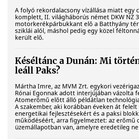
A folyó rekordalacsony vízállása miatt egy
komplett, II. világháborús német DKW NZ 
motorkerékpárbukkant elő a Batthyány tér
sziklái alól, máshol pedig egy közel féltonn
került elő.
Késéltánc a Dunán: Mi történ
leáll Paks?
Mártha Imre, az MVM Zrt. egykori vezériga
Rónai Egonnak adott interjújában vázolta fe
Atomerőmű előtt álló példátlan technológia
A szakember, aki korábban éveken át felelt 
energetikai fejlesztésekért és a paksi blok
működéséért, arra figyelmeztet: az erőmű 
üzemállapotban van, amelyre eredetileg ne