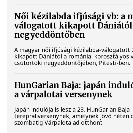
Női kézilabda ifjúsági vb: a
válogatott kikapott Dániától
negyeddöntőben
A magyar női ifjúsági kézilabda-válogatott 
kikapott Dániától a romániai korosztályos 
csütörtöki negyeddöntőjében, Pitesti-ben.
HunGarian Baja: japán induló
a várpalotai versenynek
Japán indulója is lesz a 23. HunGarian Baja
terepraliversenynek, amelynek jövő héten 
szombatig Várpalota ad otthont.