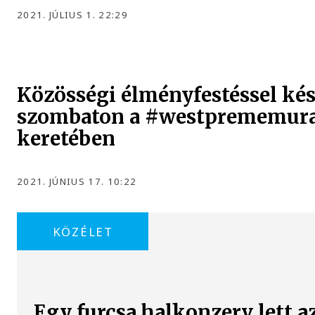
2021. JÚLIUS 1. 22:29
Közösségi élményfestéssel ké
szombaton a #westprememura
keretében
2021. JÚNIUS 17. 10:22
KÖZÉLET
Egy furcsa halkonzerv lett a