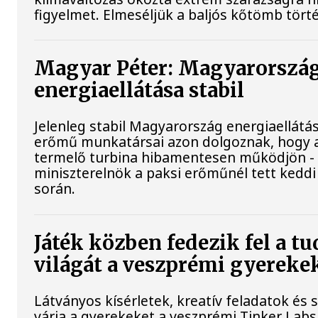
figyelmet. Elmeséljük a baljós kőtömb tört
Magyar Péter: Magyarorszá
energiaellátása stabil
Jelenleg stabil Magyarország energiaellátás
erőmű munkatársai azon dolgoznak, hogy 
termelő turbina hibamentesen működjön - 
miniszterelnök a paksi erőműnél tett keddi
során.
Játék közben fedezik fel a 
világát a veszprémi gyereke
Látványos kísérletek, kreatív feladatok és
várja a gyerekeket a veszprémi Tinker Lab