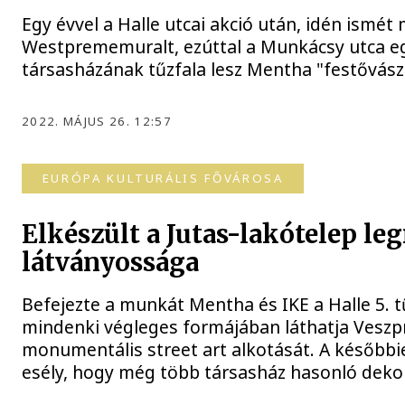
Egy évvel a Halle utcai akció után, idén ismét
Westprememuralt, ezúttal a Munkácsy utca e
társasházának tűzfala lesz Mentha "festővász
2022. MÁJUS 26. 12:57
EURÓPA KULTURÁLIS FŐVÁROSA
Elkészült a Jutas-lakótelep l
látványossága
Befejezte a munkát Mentha és IKE a Halle 5. t
mindenki végleges formájában láthatja Veszp
monumentális street art alkotását. A későbbi
esély, hogy még több társasház hasonló dekor