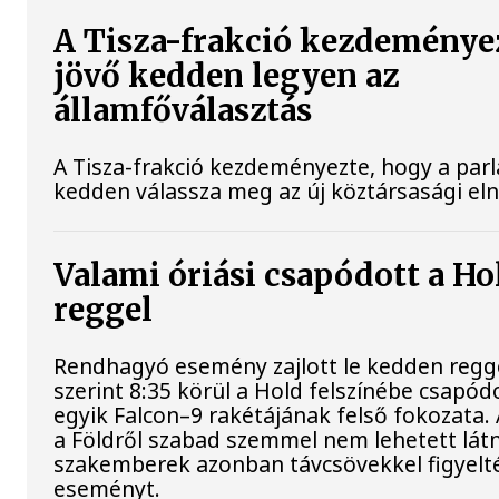
A Tisza-frakció kezdeménye
jövő kedden legyen az
államfőválasztás
A Tisza-frakció kezdeményezte, hogy a par
kedden válassza meg az új köztársasági el
Valami óriási csapódott a H
reggel
Rendhagyó esemény zajlott le kedden regg
szerint 8:35 körül a Hold felszínébe csapód
egyik Falcon–9 rakétájának felső fokozata.
a Földről szabad szemmel nem lehetett látn
szakemberek azonban távcsövekkel figyelt
eseményt.