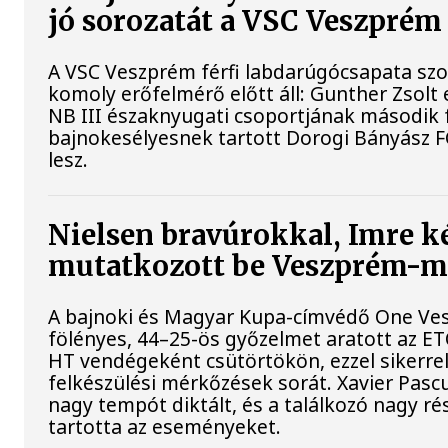
jó sorozatát a VSC Veszprém
A VSC Veszprém férfi labdarúgócsapata s
komoly erőfelmérő előtt áll: Gunther Zsolt
NB III északnyugati csoportjának második 
bajnokesélyesnek tartott Dorogi Bányász 
lesz.
Nielsen bravúrokkal, Imre ké
mutatkozott be Veszprém-
A bajnoki és Magyar Kupa-címvédő One Ve
fölényes, 44–25-ös győzelmet aratott az ET
HT vendégeként csütörtökön, ezzel sikerrel
felkészülési mérkőzések sorát. Xavier Pasc
nagy tempót diktált, és a találkozó nagy r
tartotta az eseményeket.