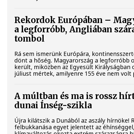
Rekordok Európában – Mag
a legforróbb, Angliában szár
tombol
Rá sem ismerünk Európára, kontinensszert
dönt a hőség. Magyarország a legforróbb 
került, miközben az Egyesült Királyságban 
júliust mértek, amilyenre 155 éve nem volt
A múltban és ma is rossz hír
dunai Ínség-szikla
Újra kilátszik a Dunából az aszály hírnöke!
felbukkanása egyet jelentett az éhínséggel
klímaváltozás okozta extrém szárazságra hív