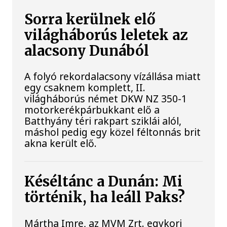
Sorra kerülnek elő
világháborús leletek az
alacsony Dunából
A folyó rekordalacsony vízállása miatt
egy csaknem komplett, II.
világháborús német DKW NZ 350-1
motorkerékpárbukkant elő a
Batthyány téri rakpart sziklái alól,
máshol pedig egy közel féltonnás brit
akna került elő.
Késéltánc a Dunán: Mi
történik, ha leáll Paks?
Mártha Imre, az MVM Zrt. egykori