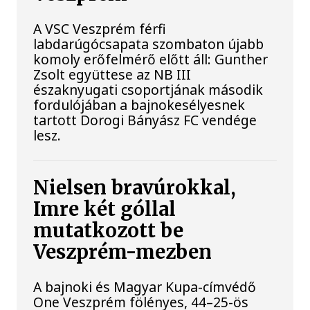
A VSC Veszprém férfi
labdarúgócsapata szombaton újabb
komoly erőfelmérő előtt áll: Gunther
Zsolt együttese az NB III
északnyugati csoportjának második
fordulójában a bajnokesélyesnek
tartott Dorogi Bányász FC vendége
lesz.
Nielsen bravúrokkal,
Imre két góllal
mutatkozott be
Veszprém-mezben
A bajnoki és Magyar Kupa-címvédő
One Veszprém fölényes, 44–25-ös