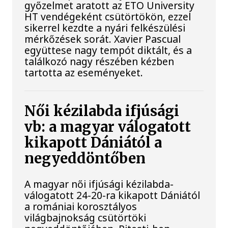
győzelmet aratott az ETO University
HT vendégeként csütörtökön, ezzel
sikerrel kezdte a nyári felkészülési
mérkőzések sorát. Xavier Pascual
együttese nagy tempót diktált, és a
találkozó nagy részében kézben
tartotta az eseményeket.
Női kézilabda ifjúsági
vb: a magyar válogatott
kikapott Dániától a
negyeddöntőben
A magyar női ifjúsági kézilabda-
válogatott 24-20-ra kikapott Dániától
a romániai korosztályos
világbajnokság csütörtöki