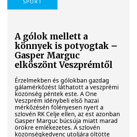
SPORT
A gólok mellett a
könnyek is potyogtak –
Gasper Marguc
elköszönt Veszprémtől
Érzelmekben és gólokban gazdag
gálamérkőzést láthatott a veszprémi
közönség péntek este. A One
Veszprém idénybeli első hazai
mérkőzésén fölényesen nyert a
szlovén RK Celje ellen, az est azonban
Gasper Marguc búcsúja miatt marad
örökre emlékezetes. A szlovén
közönségkedvenc utoljára öltötte