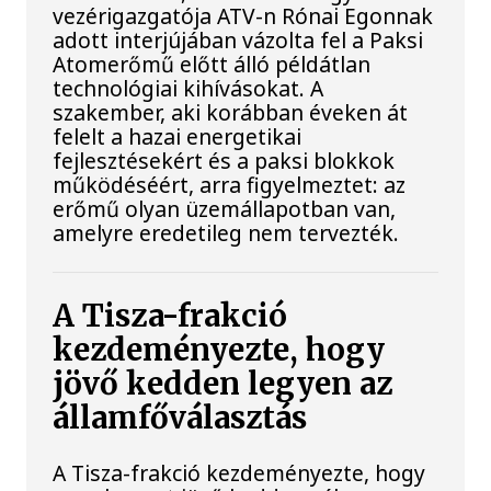
vezérigazgatója ATV-n Rónai Egonnak
adott interjújában vázolta fel a Paksi
Atomerőmű előtt álló példátlan
technológiai kihívásokat. A
szakember, aki korábban éveken át
felelt a hazai energetikai
fejlesztésekért és a paksi blokkok
működéséért, arra figyelmeztet: az
erőmű olyan üzemállapotban van,
amelyre eredetileg nem tervezték.
A Tisza-frakció
kezdeményezte, hogy
jövő kedden legyen az
államfőválasztás
A Tisza-frakció kezdeményezte, hogy