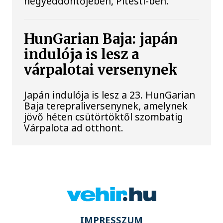
negyeddöntőjében, Pitesti-ben.
HunGarian Baja: japán
indulója is lesz a
várpalotai versenynek
Japán indulója is lesz a 23. HunGarian
Baja terepraliversenynek, amelynek
jövő héten csütörtöktől szombatig
Várpalota ad otthont.
IMPRESSZUM