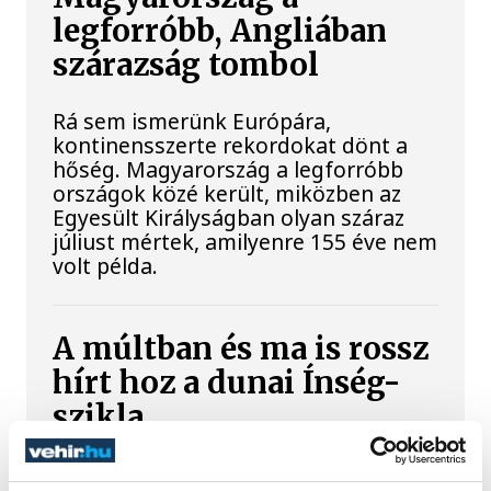
legforróbb, Angliában
szárazság tombol
Rá sem ismerünk Európára,
kontinensszerte rekordokat dönt a
hőség. Magyarország a legforróbb
országok közé került, miközben az
Egyesült Királyságban olyan száraz
júliust mértek, amilyenre 155 éve nem
volt példa.
A múltban és ma is rossz
hírt hoz a dunai Ínség-
szikla
Újra kilátszik a Dunából az aszály