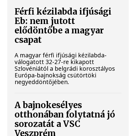
Férfi kézilabda ifjúsági
Eb: nem jutott
elődöntőbe a magyar
csapat
A magyar férfi ifjúsági kézilabda-
válogatott 32-27-re kikapott
Szlovéniától a belgrádi korosztályos
Európa-bajnokság csütörtöki
negyeddöntőjében.
A bajnokesélyes
otthonában folytatná jó
sorozatát a VSC
Veszprém