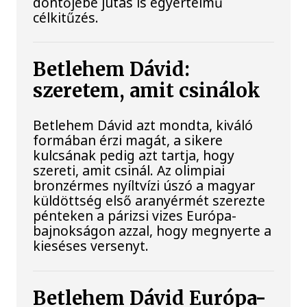
döntőjébe jutás is egyértelmű
célkitűzés.
Betlehem Dávid:
szeretem, amit csinálok
Betlehem Dávid azt mondta, kiváló
formában érzi magát, a sikere
kulcsának pedig azt tartja, hogy
szereti, amit csinál. Az olimpiai
bronzérmes nyíltvízi úszó a magyar
küldöttség első aranyérmét szerezte
pénteken a párizsi vizes Európa-
bajnokságon azzal, hogy megnyerte a
kieséses versenyt.
Betlehem Dávid Európa-