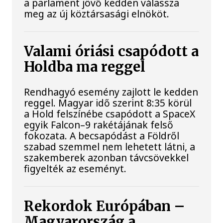
a parlament jövő kedden válassza
meg az új köztársasági elnököt.
Valami óriási csapódott a
Holdba ma reggel
Rendhagyó esemény zajlott le kedden
reggel. Magyar idő szerint 8:35 körül
a Hold felszínébe csapódott a SpaceX
egyik Falcon–9 rakétájának felső
fokozata. A becsapódást a Földről
szabad szemmel nem lehetett látni, a
szakemberek azonban távcsövekkel
figyelték az eseményt.
Rekordok Európában –
Magyarország a