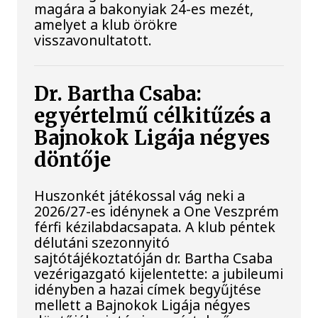
magára a bakonyiak 24-es mezét,
amelyet a klub örökre
visszavonultatott.
Dr. Bartha Csaba:
egyértelmű célkitűzés a
Bajnokok Ligája négyes
döntője
Huszonkét játékossal vág neki a
2026/27-es idénynek a One Veszprém
férfi kézilabdacsapata. A klub péntek
délutáni szezonnyitó
sajtótájékoztatóján dr. Bartha Csaba
vezérigazgató kijelentette: a jubileumi
idényben a hazai címek begyűjtése
mellett a Bajnokok Ligája négyes