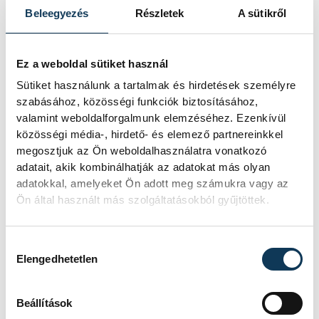
hírnöke! Régen a felbukkanása egyet
Beleegyezés
Részletek
A sütikről
jelentett az éhínséggel, ma pedig a
klímaváltozás okozta extrém
szárazságra hívja fel a figyelmet.
Elmeséljük a baljós kőtömb
Ez a weboldal sütiket használ
történetét.
Sütiket használunk a tartalmak és hirdetések személyre
szabásához, közösségi funkciók biztosításához,
valamint weboldalforgalmunk elemzéséhez. Ezenkívül
Magyar Péter:
közösségi média-, hirdető- és elemező partnereinkkel
megosztjuk az Ön weboldalhasználatra vonatkozó
Magyarország
adatait, akik kombinálhatják az adatokat más olyan
energiaellátása stabil
adatokkal, amelyeket Ön adott meg számukra vagy az
Ön által használt más szolgáltatásokból gyűjtöttek.
Jelenleg stabil Magyarország
energiaellátása, a paksi erőmű
munkatársai azon dolgoznak, hogy az
Hozzájárulás kiválasztása
Elengedhetetlen
utolsó még termelő turbina
hibamentesen működjön - közölte a
miniszterelnök a paksi erőműnél tett
Beállítások
keddi látogatása során.