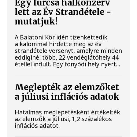
Egy furcsa halkonzerv
lett az Év Strandétele -
mutatjuk!
A Balatoni Kör idén tizenkettedik
alkalommal hirdette meg az év
strandétele versenyt, amelyre minden
eddiginél több, 22 vendéglátóhely 44
étellel indult. Egy fonyódi hely nyert...
Meglepték az elemzőket
a júliusi inflációs adatok
Hatalmas meglepetésként értékelték
az elemzők a júliusi, 1,2 százalékos
inflációs adatot.