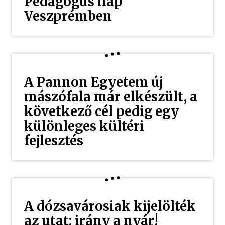
Pedagógus nap
Veszprémben
A Pannon Egyetem új
mászófala már elkészült, a
következő cél pedig egy
különleges kültéri
fejlesztés
A dózsavárosiak kijelölték
az utat: irány a nyár!