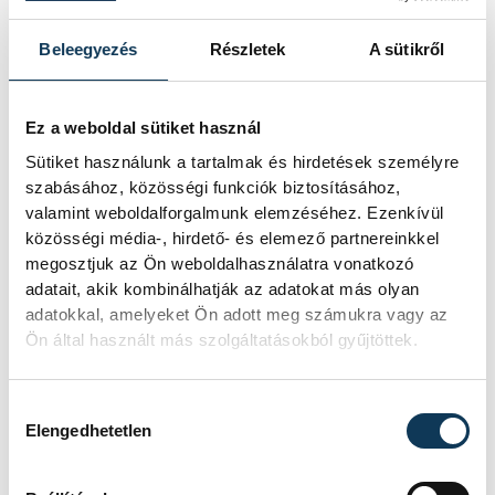
A folyó rekordalacsony vízállása miatt
egy csaknem komplett, II.
világháborús német DKW NZ 350-1
Beleegyezés
Részletek
A sütikről
motorkerékpárbukkant elő a
Batthyány téri rakpart sziklái alól,
máshol pedig egy közel féltonnás brit
Ez a weboldal sütiket használ
akna került elő.
Sütiket használunk a tartalmak és hirdetések személyre
szabásához, közösségi funkciók biztosításához,
valamint weboldalforgalmunk elemzéséhez. Ezenkívül
Késéltánc a Dunán: Mi
közösségi média-, hirdető- és elemező partnereinkkel
történik, ha leáll Paks?
megosztjuk az Ön weboldalhasználatra vonatkozó
adatait, akik kombinálhatják az adatokat más olyan
adatokkal, amelyeket Ön adott meg számukra vagy az
Mártha Imre, az MVM Zrt. egykori
Ön által használt más szolgáltatásokból gyűjtöttek.
vezérigazgatója ATV-n Rónai Egonnak
adott interjújában vázolta fel a Paksi
Atomerőmű előtt álló példátlan
Hozzájárulás kiválasztása
technológiai kihívásokat. A
Elengedhetetlen
szakember, aki korábban éveken át
felelt a hazai energetikai
fejlesztésekért és a paksi blokkok