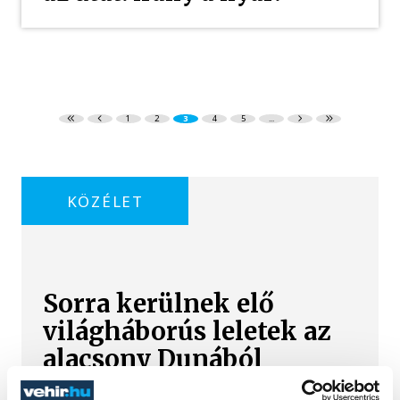
1
2
3
4
5
...
KÖZÉLET
Sorra kerülnek elő
világháborús leletek az
alacsony Dunából