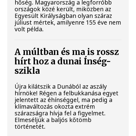
hőség. Magyarország a legforróbb
országok közé került, miközben az
Egyesült Királyságban olyan száraz
júliust mértek, amilyenre 155 éve nem
volt példa.
A múltban és ma is rossz
hírt hoz a dunai Ínség-
szikla
Újra kilátszik a Dunából az aszály
hírnöke! Régen a felbukkanása egyet
jelentett az éhínséggel, ma pedig a
klímaváltozás okozta extrém
szárazságra hívja fel a figyelmet.
Elmeséljük a baljós kőtömb
történetét.