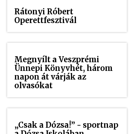
Rátonyi Róbert
Operettfesztivál
Megnyílt a Veszprémi
Ünnepi Könyvhét, három
napon át várják az
olvasókat
„Csak a Dózsa!” - sportnap
a Dózsa Iskolában