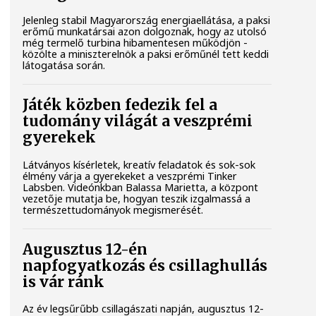
Jelenleg stabil Magyarország energiaellátása, a paksi
erőmű munkatársai azon dolgoznak, hogy az utolsó
még termelő turbina hibamentesen működjön -
közölte a miniszterelnök a paksi erőműnél tett keddi
látogatása során.
Játék közben fedezik fel a
tudomány világát a veszprémi
gyerekek
Látványos kísérletek, kreatív feladatok és sok-sok
élmény várja a gyerekeket a veszprémi Tinker
Labsben. Videónkban Balassa Marietta, a központ
vezetője mutatja be, hogyan teszik izgalmassá a
természettudományok megismerését.
Augusztus 12-én
napfogyatkozás és csillaghullás
is vár ránk
Az év legsűrűbb csillagászati napján, augusztus 12-