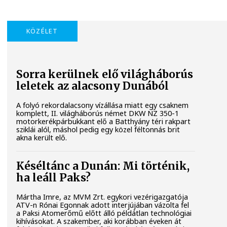
KÖZÉLET
Sorra kerülnek elő világháborús
leletek az alacsony Dunából
A folyó rekordalacsony vízállása miatt egy csaknem
komplett, II. világháborús német DKW NZ 350-1
motorkerékpárbukkant elő a Batthyány téri rakpart
sziklái alól, máshol pedig egy közel féltonnás brit
akna került elő.
Késéltánc a Dunán: Mi történik,
ha leáll Paks?
Mártha Imre, az MVM Zrt. egykori vezérigazgatója
ATV-n Rónai Egonnak adott interjújában vázolta fel
a Paksi Atomerőmű előtt álló példátlan technológiai
kihívásokat. A szakember, aki korábban éveken át