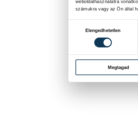
weboldalhasználatra vonatko
számukra vagy az Ön által ha
Hozzájárulás kiválasztása
Elengedhetetlen
Megtagad