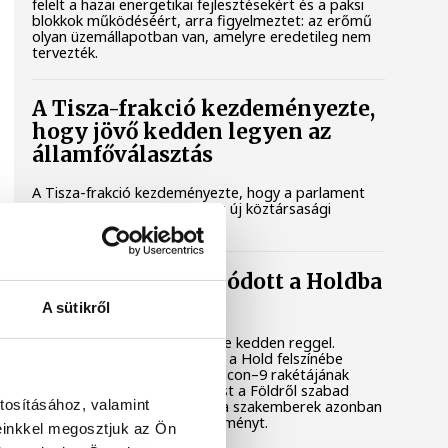
felelt a hazai energetikai fejlesztésekért és a paksi
blokkok működéséért, arra figyelmeztet: az erőmű
olyan üzemállapotban van, amelyre eredetileg nem
tervezték.
A Tisza-frakció kezdeményezte,
hogy jövő kedden legyen az
államfőválasztás
A Tisza-frakció kezdeményezte, hogy a parlament
jövő kedden válassza meg az új köztársasági
elnököt.
Valami óriási csapódott a Holdba
ma reggel
A sütikről
Rendhagyó esemény zajlott le kedden reggel.
Magyar idő szerint 8:35 körül a Hold felszínébe
csapódott a SpaceX egyik Falcon–9 rakétájának
felső fokozata. A becsapódást a Földről szabad
tosításához, valamint
szemmel nem lehetett látni, a szakemberek azonban
távcsövekkel figyelték az eseményt.
einkkel megosztjuk az Ön