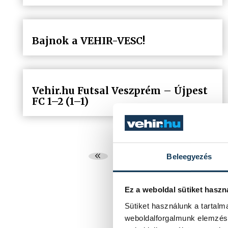
Bajnok a VEHIR-VESC!
Vehir.hu Futsal Veszprém – Újpest
FC 1–2 (1–1)
...
3
4
Beleegyezés
Ez a weboldal sütiket haszn
Sütiket használunk a tartal
weboldalforgalmunk elemzésé