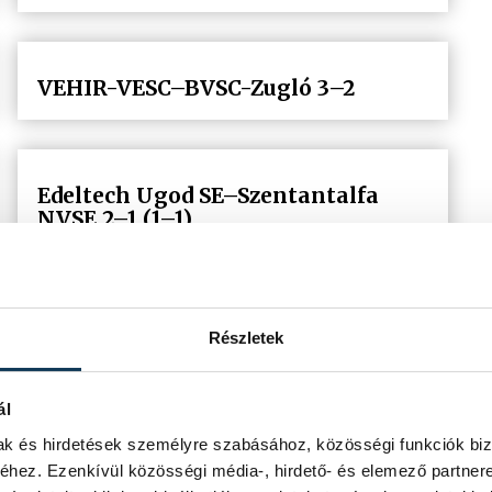
VEHIR-VESC–BVSC-Zugló 3–2
Edeltech Ugod SE–Szentantalfa
NVSE 2–1 (1–1)
5
6
7
...
Részletek
ál
mak és hirdetések személyre szabásához, közösségi funkciók biz
hez. Ezenkívül közösségi média-, hirdető- és elemező partner