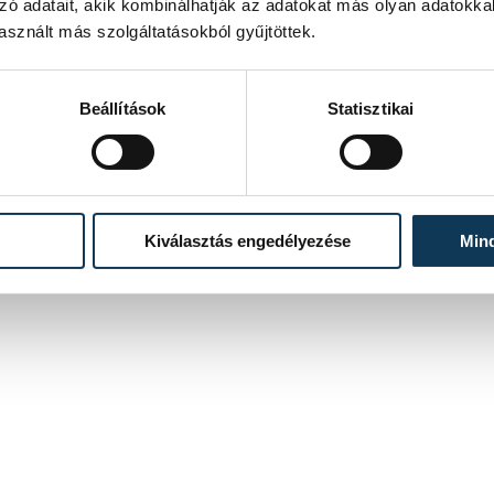
zó adatait, akik kombinálhatják az adatokat más olyan adatokka
sznált más szolgáltatásokból gyűjtöttek.
Beállítások
Statisztikai
Kiválasztás engedélyezése
Min