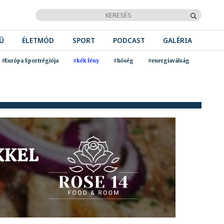
Ű
ÉLETMÓD
SPORT
PODCAST
GALÉRIA
#Európa Sportrégiója
#kék fény
#hőség
#energiaválság