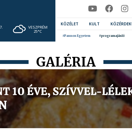
KÖZÉLET
KULT
KÖZÉRDEK
VESZPRÉM
7.
25°C
#Pannon Egyetem
#programajánló
GALÉRIA