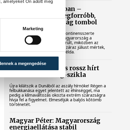
l, amelyeket Ön adott meg
Rekordok Európában –
Magyarország a legforróbb,
Angliában szárazság tombol
Marketing
Rá sem ismerünk Európára, kontinensszerte
rekordokat dönt a hőség. Magyarország a
legforróbb országok közé került, miközben az
Egyesült Királyságban olyan száraz júliust mértek,
amilyenre 155 éve nem volt példa.
dennek a megengedése
A múltban és ma is rossz hírt
hoz a dunai Ínség-szikla
Újra kilátszik a Dunából az aszály hírnöke! Régen a
felbukkanása egyet jelentett az éhínséggel, ma
pedig a klímaváltozás okozta extrém szárazságra
hívja fel a figyelmet. Elmeséljük a baljós kőtömb
történetét.
Magyar Péter: Magyarország
energiaellátása stabil