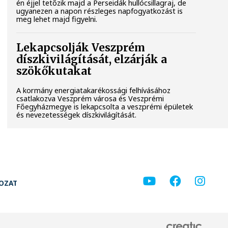
én éjjel tetőzik majd a Perseidák hullócsillagraj, de
ugyanezen a napon részleges napfogyatkozást is
meg lehet majd figyelni.
Lekapcsolják Veszprém
díszkivilágítását, elzárják a
szökőkutakat
A kormány energiatakarékossági felhívásához
csatlakozva Veszprém városa és Veszprémi
Főegyházmegye is lekapcsolta a veszprémi épületek
és nevezetességek díszkivilágítását.
KOZAT