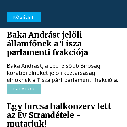
KÖZÉLET
Baka Andrást jelöli
államfőnek a Tisza
parlamenti frakciója
Baka Andrást, a Legfelsőbb Bíróság
korábbi elnökét jelöli köztársasági
elnöknek a Tisza párt parlamenti frakciója.
BALATON
Egy furcsa halkonzerv lett
az Év Strandétele -
mutatjuk!