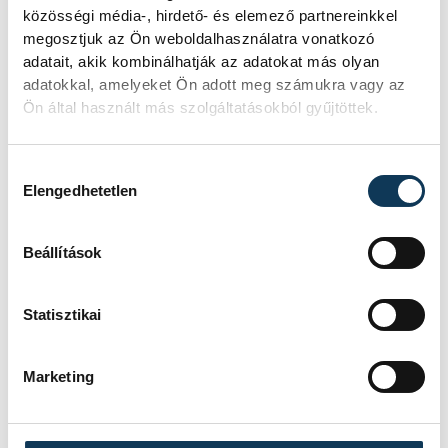
közösségi média-, hirdető- és elemező partnereinkkel
megosztjuk az Ön weboldalhasználatra vonatkozó
adatait, akik kombinálhatják az adatokat más olyan
adatokkal, amelyeket Ön adott meg számukra vagy az
Ön által használt más szolgáltatásokból gyűjtöttek.
Hozzájárulás kiválasztása
Elengedhetetlen
Beállítások
TOVÁBBI CIKKEK
SPORT
Statisztikai
Marketing
A Pannon Triathlon Club
sportolói aktívak voltak