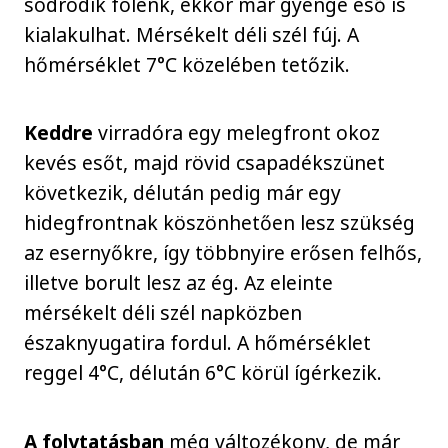
sodródik fölénk, ekkor már gyenge eső is
kialakulhat. Mérsékelt déli szél fúj. A
hőmérséklet 7°C közelében tetőzik.
Keddre
virradóra egy melegfront okoz
kevés esőt, majd rövid csapadékszünet
következik, délután pedig már egy
hidegfrontnak köszönhetően lesz szükség
az esernyőkre, így többnyire erősen felhős,
illetve borult lesz az ég. Az eleinte
mérsékelt déli szél napközben
északnyugatira fordul. A hőmérséklet
reggel 4°C, délután 6°C körül ígérkezik.
A folytatásban
még változékony, de már