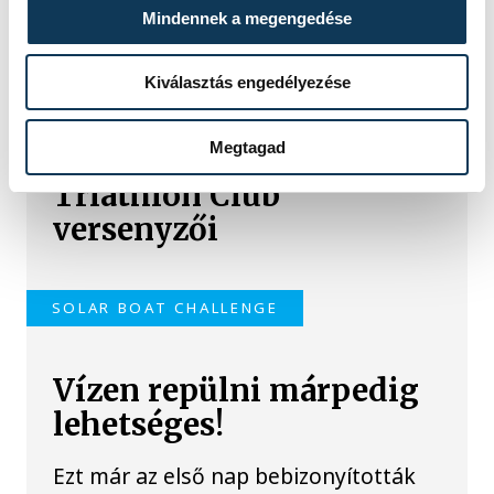
az elmúlt hónapokban
Mindennek a megengedése
SPORT
Kiválasztás engedélyezése
Megtagad
Jól szerepeltek a Pannon
Triathlon Club
versenyzői
SOLAR BOAT CHALLENGE
Vízen repülni márpedig
lehetséges!
Ezt már az első nap bebizonyították