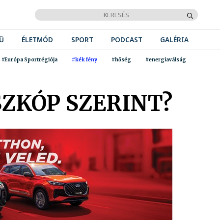
Ű
ÉLETMÓD
SPORT
PODCAST
GALÉRIA
#Európa Sportrégiója
#kék fény
#hőség
#energiaválság
SZKÓP SZERINT?