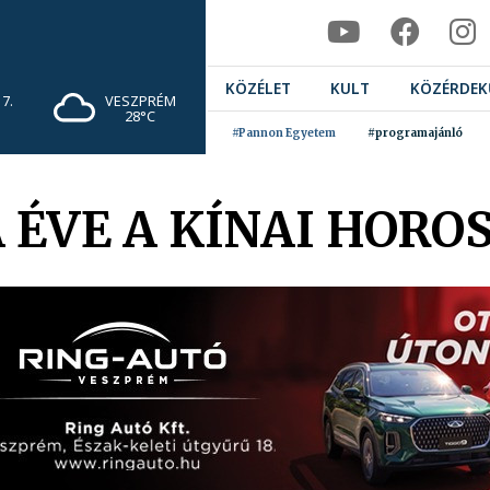
KÖZÉLET
KULT
KÖZÉRDEK
7.
VESZPRÉM
28°C
#Pannon Egyetem
#programajánló
 ÉVE A KÍNAI HORO