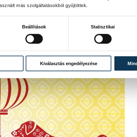
ése lesz a törvény, a biztonság és a
sznált más szolgáltatásokból gyűjtöttek.
majd ki a világ több pontján. Ugyanakkor
ású kísérletek történnek majd a világ
erelésére.
Beállítások
Statisztikai
Kiválasztás engedélyezése
Min