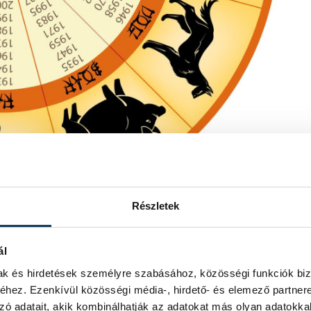
Részletek
ál
mak és hirdetések személyre szabásához, közösségi funkciók biz
al 2018-at egy érzékeny időszakká is
hez. Ezenkívül közösségi média-, hirdető- és elemező partner
védelem kérdése, a kutya fontos
zó adatait, akik kombinálhatják az adatokat más olyan adatokka