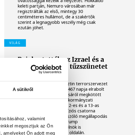
óvatossággal kezelik a helyzetet: Hokkaidó
keleti partján, Nemuro városában már
regisztrálták az első, mintegy 30
centiméteres hullámot, de a szakértők
szerint a legnagyobb veszély még csak
ezután jöhet.
VILÁG
Bejelentették az Izrael és a
Hamász közötti tűzszünetet
és a túszalkut
Izrael és a Hamász palesztin terrorszervezet
közötti tűzszünetet és a 467 napja elrabolt
A sütikről
izraeli túszok kiszabadulásáról megkötött
egyezményt jelentett be kormányzati
forrásokra hivatkozva a 12-es és a 13-as
izraeli kereskedelmi televíziós csatorna
szerda este. A túszokról szóló megállapodás
tosításához, valamint
megszületését Donald Trump
einkkel megosztjuk az Ön
megválasztott amerikai elnök is
megerősítette közösségi oldalán.
l, amelyeket Ön adott meg