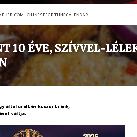
EATHER.COM, CHINESEFORTUNECALENDAR
gy által uralt év köszönt ránk,
évét váltja.