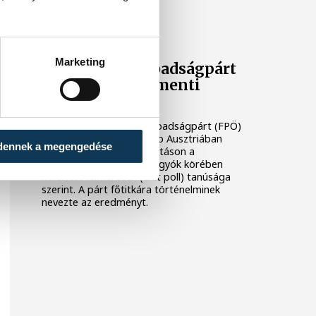
KÖZÉLET
Marketing
Az Osztrák Szabadságpárt
győzött a parlamenti
választáson
A jobboldali Osztrák Szabadságpárt (FPÖ)
áll győzelemre a vasárnap Ausztriában
dennek a megengedése
tartott parlamenti választáson a
szavazóhelyiségeket elhagyók körében
készített felmérések (exit poll) tanúsága
szerint. A párt főtitkára történelminek
nevezte az eredményt.