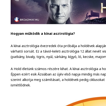
Hogyan működik a kínai asztrológia?
A kínai asztrológia évezredek óta próbálja a holdévek alapjá
várható sorsát. Ez a távol-keleti asztrológia 12 állat nevét vi
(patkány, bivaly, tigris, nyúl, sárkány, kígyó, ló, kecske, majo
A Hold életünk számos részére kihat. A kínai asztrológia a ho
Éppen ezért esik Ázsiában az újév első napja mindig más napr
szerint alkotja meg számításait, a holdévek pedig ciklusokat
ismétlődnek.