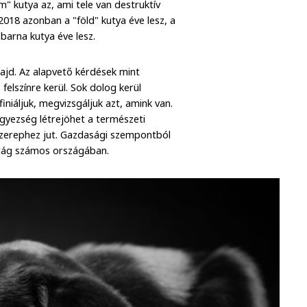
m" kutya az, ami tele van destruktív
2018 azonban a "föld" kutya éve lesz, a
barna kutya éve lesz.
majd. Az alapvető kérdések mint
felszínre kerül. Sok dolog kerül
finiáljuk, megvizsgáljuk azt, amink van.
gyezség létrejöhet a természeti
zerephez jut. Gazdasági szempontból
ilág számos országában.