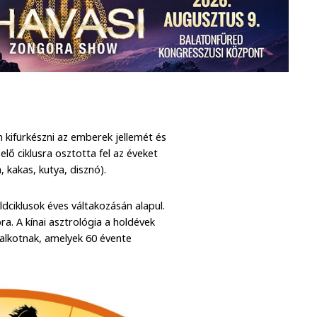
n kifürkészni az emberek jellemét és
selő ciklusra osztotta fel az éveket
m, kakas, kutya, disznó).
ldciklusok éves váltakozásán alapul.
a. A kínai asztrológia a holdévek
 alkotnak, amelyek 60 évente