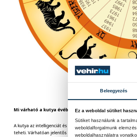
Beleegyezés
Mi várható a kutya évében?
Ez a weboldal sütiket haszn
Sütiket használunk a tartal
A kutya az intelligenciát és a védelmet jelenti, amely egyútt
weboldalforgalmunk elemzésé
teheti. Várhatóan jelentős hangsúlyt kap majd a világban a 
weboldalhasználatra vonatko