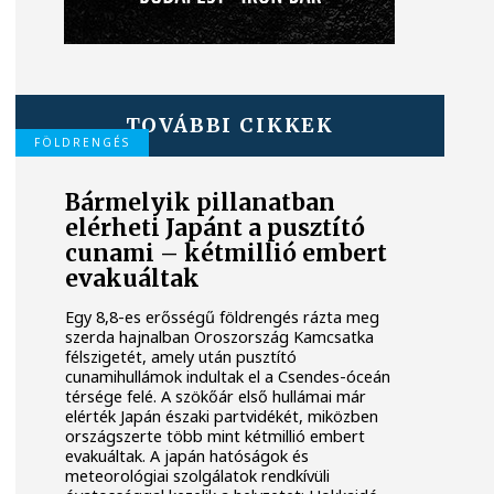
TOVÁBBI CIKKEK
FÖLDRENGÉS
Bármelyik pillanatban
elérheti Japánt a pusztító
cunami – kétmillió embert
evakuáltak
Egy 8,8-es erősségű földrengés rázta meg
szerda hajnalban Oroszország Kamcsatka
félszigetét, amely után pusztító
cunamihullámok indultak el a Csendes-óceán
térsége felé. A szökőár első hullámai már
elérték Japán északi partvidékét, miközben
országszerte több mint kétmillió embert
evakuáltak. A japán hatóságok és
meteorológiai szolgálatok rendkívüli