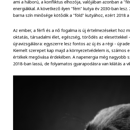
ami a háború, a konfliktus elhozója, valójában azonban a "fé
energiákkal. A következő ilyen "fém" kutya év 2030-ban lesz. 
barna szín minősége kötődik a "föld" kutyához, ezért 2018 a 
Az ember, a férfi és a nő fogalma is új értelmezéseket hoz 
oktatás, társadalmi élet, egészség, törődés az elesettekkel - 
újravizsgálásra: egyszerre lesz fontos az új és a régi - újrade
Kiemelt szerepet kap majd a környezetvédelem is, számos e
értékek megóvása érdekében. A napenergia még nagyobb s
2018-ban lassú, de folyamatos gyarapodásra van kilátás a v