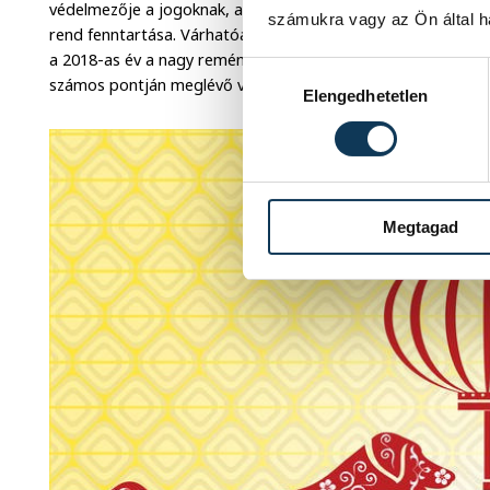
védelmezője a jogoknak, a tulajdonnak, tehát az év kulcskérd
számukra vagy az Ön által ha
rend fenntartása. Várhatóan számos helyi konfliktus alakul 
a 2018-as év a nagy remények éve is lesz, amikor is nagyszab
Hozzájárulás kiválasztása
számos pontján meglévő vitás kérdések normális mederbe t
Elengedhetetlen
Megtagad