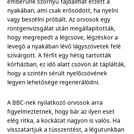
emberünk szörnyű fájdalmat érzett a
nyakában, ami csak erősödött, ha nyelni
vagy beszélni próbált. Az orvosok egy
röntgenvizsgálat után megállapították,
hogy megrepedt a légcsöve, légzéskor a
levegő a nyakában lévő lágyszövetek felé
szivárgott. A férfit egy hétig tartották
kórházban, ez idő alatt csövön át táplálták,
hogy a szintén sérült nyelőcsövének
legyen lehetősége regenerálódni.
A BBC-nek nyilatkozó orvosok arra
figyelmeztetnek, hogy bár az ilyen eset
elég ritka, a kockázat nagyon is valós. Ha
visszatartjuk a tüsszentést, a légutunkban