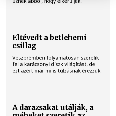
űznek abból, hogy elkerüljék.
Eltévedt a betlehemi
csillag
Veszprémben folyamatosan szerelik
fel a karácsonyi díszkivilágítást, de
ezt azért már mi is túlzásnak érezzük.
A darazsakat utálják, a
méheket szeretik az