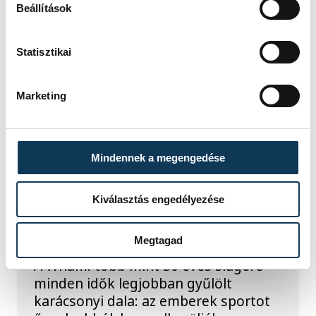
Beállítások
Statisztikai
Marketing
TOVÁBBI CIKKEK
Mindennek a megengedése
Kiválasztás engedélyezése
Tavaly karácsonykor
neked adtam a szívem
Megtagad
A Wham! több mint 30 éves slágere
minden idők legjobban gyűlölt
karácsonyi dala: az emberek sportot