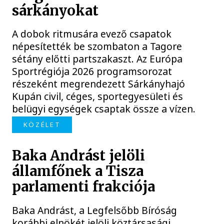
sárkányokat
A dobok ritmusára evező csapatok
népesítették be szombaton a Tagore
sétány előtti partszakaszt. Az Európa
Sportrégiója 2026 programsorozat
részeként megrendezett Sárkányhajó
Kupán civil, céges, sportegyesületi és
belügyi egységek csaptak össze a vízen.
KÖZÉLET
Baka Andrást jelöli
államfőnek a Tisza
parlamenti frakciója
Baka Andrást, a Legfelsőbb Bíróság
korábbi elnökét jelöli köztársasági