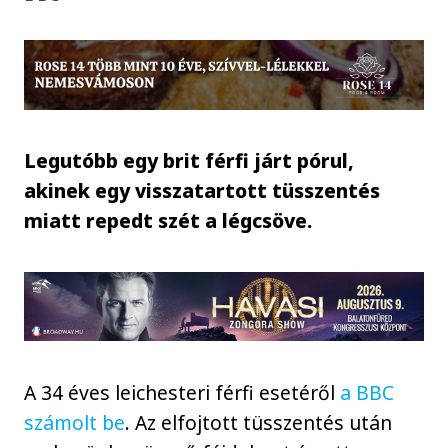
Legutóbb egy brit férfi járt pórul,
akinek egy visszatartott tüsszentés
miatt repedt szét a légcsöve.
A 34 éves leichesteri férfi esetéről
a BBC
számolt be
. Az elfojtott tüsszentés után