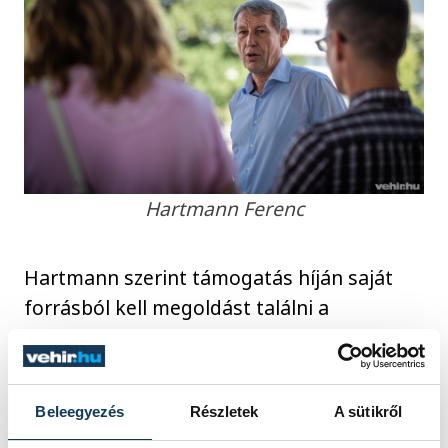
Hartmann Ferenc
Hartmann szerint támogatás híján saját
forrásból kell megoldást találni a
tömegközlekedés korszerűsítésre,
parkolók építésére a Cholnoky lakótelepen
és parkolóház építésére a kórház mellett.
Beleegyezés
Részletek
A sütikről