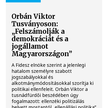
Orbán Viktor
Tusványoson:
„Felszámolják a
demokráciát és a
jogállamot
Magyarországon”
A Fidesz elnöke szerint a jelenlegi
hatalom személyre szabott
jogszabályokkal és
alkotmánymódosításokkal szorítja ki
politikai ellenfeleit. Orbán Viktor a
tusnádfürdői beszédében úgy
fogalmazott: ellenzéki politizálás
helyett mostantól „ellenállási politika”