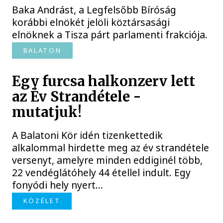
Baka Andrást, a Legfelsőbb Bíróság
korábbi elnökét jelöli köztársasági
elnöknek a Tisza párt parlamenti frakciója.
BALATON
Egy furcsa halkonzerv lett
az Év Strandétele -
mutatjuk!
A Balatoni Kör idén tizenkettedik
alkalommal hirdette meg az év strandétele
versenyt, amelyre minden eddiginél több,
22 vendéglátóhely 44 étellel indult. Egy
fonyódi hely nyert...
KÖZÉLET