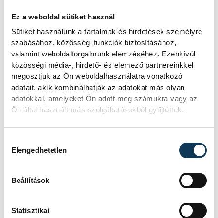
Ez a weboldal sütiket használ
Sütiket használunk a tartalmak és hirdetések személyre
politika
Választás 2018
szabásához, közösségi funkciók biztosításához,
valamint weboldalforgalmunk elemzéséhez. Ezenkívül
közösségi média-, hirdető- és elemező partnereinkkel
megosztjuk az Ön weboldalhasználatra vonatkozó
adatait, akik kombinálhatják az adatokat más olyan
adatokkal, amelyeket Ön adott meg számukra vagy az
FOTÓS
SZERZŐ
Kovács
Ön által használt más szolgáltatásokból gyűjtöttek.
Ge. Á.
Bálint
Hozzájárulás kiválasztása
Elengedhetetlen
Beállítások
Statisztikai