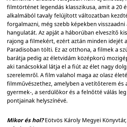
filmtörténet legendás klasszikusa, amit a 20 
alkalmából tavaly felújított változatban kezdté
forgalmazni, még szebb képekben visszaadni 
hangulatát. Az apját a háborúban elveszítő ki
rajong a filmekért, ezért aztán minden idejét
Paradisoban tölti. Ez az otthona, a filmek a szü
barátja pedig az életvidám középkorú mozigép
aki tanácsokkal látja el a fiút az élet nagy dol
szerelemről. A film valahol maga az olasz élet
filmművészethez, amelyben a vetítőterem és a
gyermek-, a serdülőkor és a felnőtté válás 
pontjainak helyszínévé.
Mikor és hol?
Eötvös Károly Megyei Könyvtár, 