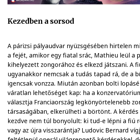
Kezedben a sorsod
A párizsi pályaudvar nyüzsgésében hirtelen m
a fejét, amikor egy fiatal srác, Mathieu leül a
kihelyezett zongorához és elkezd játszani. A fi
ugyanakkor nemcsak a tudás tapad rá, de a b
igencsak vonzza. Miután azonban bolti lopásér
váratlan lehetőséget kap: ha a konzervatóriu
választja Franciaország legkönyörtelenebb z
társaságában, elkerülheti a börtönt. A kérdés
kezdve nem túl bonyolult: ki tud-e lépni a fiú r
vagy az újra visszarántja? Ludovic Bernard ví
feltétlenül operál világrengető kérdésekkel, d