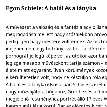
Egon Schiele: A halál és a lányka
A művészet a valóság és a fantázia egy pillan
megragadása mellett nagy százalékban provok
pedig igen nagy mestere volt ennek. Az osztr
idejében nem egy botrányt váltott ki időnké
pornográf jellegű képeivel, az utókor azonba
legizgalmasabb művészként tartja számon –
élete miatt egyaránt. Ilyen körülmények közöt
elkerülhetetlen volt, hogy ne készüljön róla egy
A halál és a lányka elsősorban Schiele szerelmi
nagy múzsájához, húgához, Grétihez és a fil
megjelenő festményhez portrét álló 17 éves 
kapcsolatát járja körül. Bár az előzetes kicsi