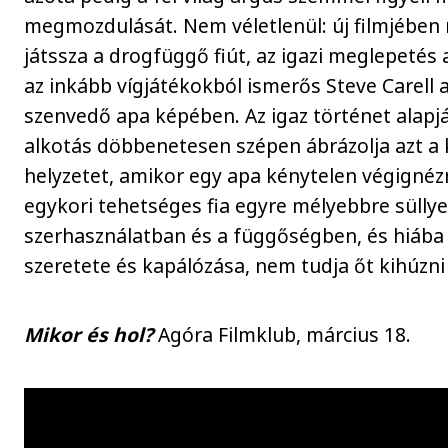
megmozdulását. Nem véletlenül: új filmjében
játssza a drogfüggő fiút, az igazi meglepetés
az inkább vígjátékokból ismerős Steve Carell 
szenvedő apa képében. Az igaz történet alapj
alkotás döbbenetesen szépen ábrázolja azt a
helyzetet, amikor egy apa kénytelen végignéz
egykori tehetséges fia egyre mélyebbre süllye
szerhasználatban és a függőségben, és hiáb
szeretete és kapálózása, nem tudja őt kihúzni
Mikor és hol?
Agóra Filmklub, március 18.