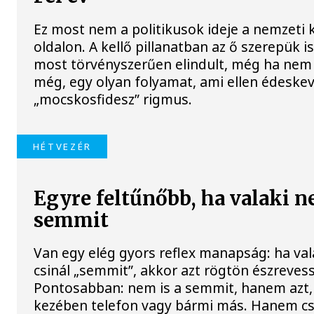
Ez most nem a politikusok ideje a nemzeti 
oldalon. A kellő pillanatban az ő szerepük is
most törvényszerűen elindult, még ha nem 
még, egy olyan folyamat, ami ellen édeskev
„mocskosfidesz” rigmus.
HÉTVEZÉR
Egyre feltűnőbb, ha valaki n
semmit
Van egy elég gyors reflex manapság: ha va
csinál „semmit”, akkor azt rögtön észreves
Pontosabban: nem is a semmit, hanem azt,
kezében telefon vagy bármi más. Hanem c