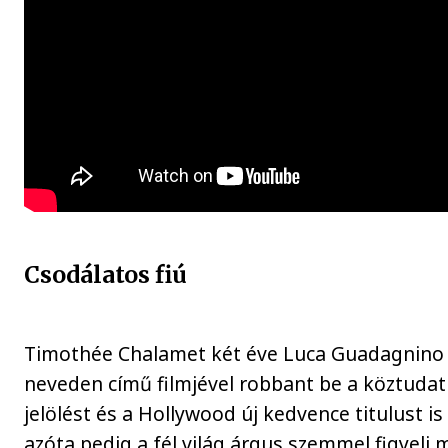
Csodálatos fiú
Timothée Chalamet két éve Luca Guadagnino S
neveden című filmjével robbant be a köztudat
jelölést és a Hollywood új kedvence titulust is
azóta pedig a fél világ árgus szemmel figyeli