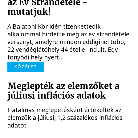
az Év Strandétele -
mutatjuk!
A Balatoni Kör idén tizenkettedik
alkalommal hirdette meg az év strandétele
versenyt, amelyre minden eddiginél több,
22 vendéglátóhely 44 étellel indult. Egy
fonyódi hely nyert...
KÖZÉLET
Meglepték az elemzőket a
júliusi inflációs adatok
Hatalmas meglepetésként értékelték az
elemzők a júliusi, 1,2 százalékos inflációs
adatot.