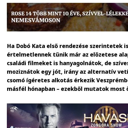
Ha Dobó Kata első rendezése szerintetek is
értelmetlennek tűnik már az előzetese ala
családi filmeket is hanyagolnátok, de szív
moziznátok egy jót, irány az alternatív vet
csomó ígéretes alkotás érkezik Veszprémb
másfél hónapban – ezekből mutatok most 