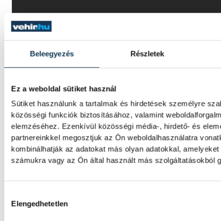
Beleegyezés
Részletek
Hétvezér
Ez a weboldal sütiket használ
Sütiket használunk a tartalmak és hirdetések személyre sz
közösségi funkciók biztosításához, valamint weboldalforgal
elemzéséhez. Ezenkívül közösségi média-, hirdető- és ele
partnereinkkel megosztjuk az Ön weboldalhasználatra vonatk
kombinálhatják az adatokat más olyan adatokkal, amelyeket
SZERZŐ
Bertalan
számukra vagy az Ön által használt más szolgáltatásokból g
Melinda
Hozzájárulás kiválasztása
Elengedhetetlen