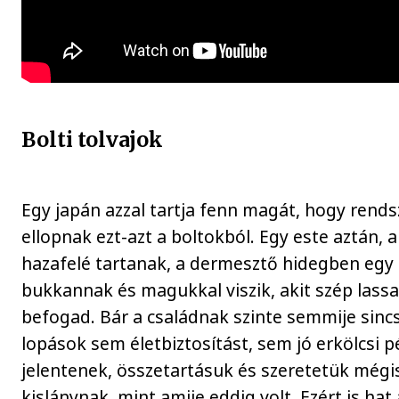
Bolti tolvajok
Egy japán azzal tartja fenn magát, hogy rend
ellopnak ezt-azt a boltokból. Egy este aztán, 
hazafelé tartanak, a dermesztő hidegben egy 
bukkannak és magukkal viszik, akit szép lassa
befogad. Bár a családnak szinte semmije sincs
lopások sem életbiztosítást, sem jó erkölcsi 
jelentenek, összetartásuk és szeretetük mégi
kislánynak, mint amije eddig volt. Ezért is hat