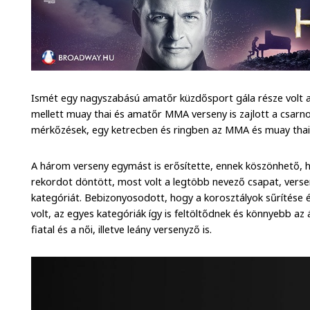
Ismét egy nagyszabású amatőr küzdősport gála része volt a 
mellett muay thai és amatőr MMA verseny is zajlott a csar
mérkőzések, egy ketrecben és ringben az MMA és muay thai
A három verseny egymást is erősítette, ennek köszönhető, 
rekordot döntött, most volt a legtöbb nevező csapat, ver
kategóriát. Bebizonyosodott, hogy a korosztályok sűrítése é
volt, az egyes kategóriák így is feltöltődnek és könnyebb az
fiatal és a női, illetve leány versenyző is.