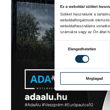
Ez a weboldal sütiket haszn
Sütiket használunk a tartal
weboldalforgalmunk elemzésé
weboldalhasználatra vonatko
számukra vagy az Ön által ha
Hozzájárulás kiválasztása
Elengedhetetlen
Megtagad