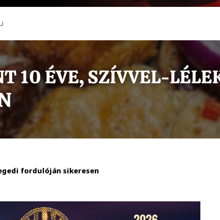
U
egedi fordulóján sikeresen