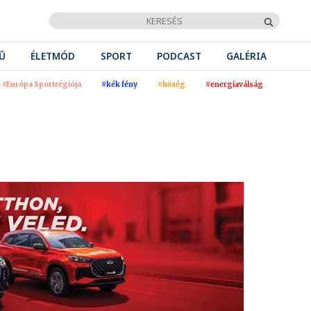
Ű
ÉLETMÓD
SPORT
PODCAST
GALÉRIA
#Európa Sportrégiója
#kék fény
#hőség
#energiaválság