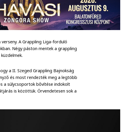
verseny. A Grappling Liga-forduló
nokban. Négy páston mentek a grappling
 küzdelmek.
hogy a II. Szeged Grappling Bajnokság
senyző és most rendezték meg a legtöbb
s a súlycsoportok bővítése indokolt
 átjárás is közöttük. Örvendetesen sok a