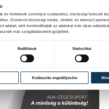
ál
mak és hirdetések személyre szabásához, közösségi funkciók biz
hez. Ezenkívül közösségi média-, hirdető- és elemező partner
zó adatait, akik kombinálhatják az adatokat más olyan adatokka
sznált más szolgáltatásokból gyűjtöttek.
Beállítások
Statisztikai
Kiválasztás engedélyezése
Min