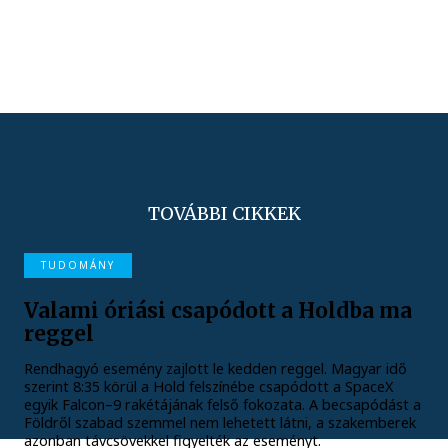
TOVÁBBI CIKKEK
TUDOMÁNY
Valami óriási csapódott a Holdba ma
reggel
Rendhagyó esemény zajlott le kedden reggel. Magyar idő
szerint 8:35 körül a Hold felszínébe csapódott a SpaceX
egyik Falcon–9 rakétájának felső fokozata. A becsapódást a
Földről szabad szemmel nem lehetett látni, a szakemberek
azonban távcsövekkel figyelték az eseményt.