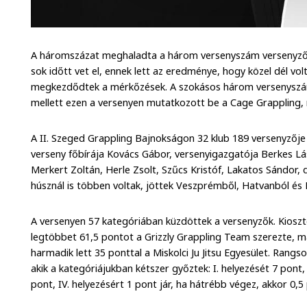
A háromszázat meghaladta a három versenyszám versenyzőine
sok időtt vet el, ennek lett az eredménye, hogy közel dél vo
megkezdődtek a mérkőzések. A szokásos három versenyszám
mellett ezen a versenyen mutatkozott be a Cage Grappling, 
A II. Szeged Grappling Bajnokságon 32 klub 189 versenyzője 2
verseny főbírája Kovács Gábor, versenyigazgatója Berkes Lász
Merkert Zoltán, Herle Zsolt, Szűcs Kristóf, Lakatos Sándor, 
húsznál is többen voltak, jöttek Veszprémből, Hatvanból és
A versenyen 57 kategóriában küzdöttek a versenyzők. Kioszt
legtöbbet 61,5 pontot a Grizzly Grappling Team szerezte, m
harmadik lett 35 ponttal a Miskolci Ju Jitsu Egyesület. Rang
akik a kategóriájukban kétszer győztek: I. helyezését 7 pont, I
pont, IV. helyezésért 1 pont jár, ha hátrébb végez, akkor 0,5