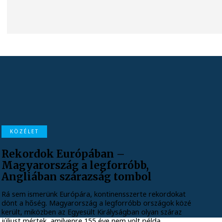
KÖZÉLET
Rekordok Európában –
Magyarország a legforróbb,
Angliában szárazság tombol
Rá sem ismerünk Európára, kontinensszerte rekordokat
dönt a hőség. Magyarország a legforróbb országok közé
került, miközben az Egyesült Királyságban olyan száraz
júliust mértek, amilyenre 155 éve nem volt példa.