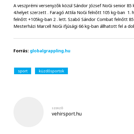
A veszprémi versenyzők közül Sándor József NoGi senior 85 k
4.helyet szerzett . Faragó Attila NoGi felnőtt 105 kg-ban 1
felnőtt +105kg-ban 2 . lett. Szabó Sándor Combat felnőtt 85
Mesterházi Marcell NoGi ifjúsági 66 kg-ban állhatott fel a do
Forrás:
globalgrappling.hu
sport
küzdősportok
SZERZŐ
vehirsport.hu