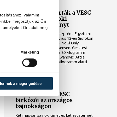
Két éremmel zárták a VESC
tosításához, valamint
sportolói a siófoki
einkkel megosztjuk az Ön
grapplingversenyt
l, amelyeket Ön adott meg
Két érmet szereztek a Veszprémi Egyetemi
Sport Club versenyzői a július 12-én Siófokon
rendezett Siófok Brawls – NoGi Only
Submission grapplingversenyen. Gesztesi
Marketing
Ádám aranyérmet nyert a 80 kilogramm
feletti kategóriában, míg Ivanovici Attila
bronzéremmel zárt a 80 kilogramm alatti
kezdők mezőnyében.
VESC
dennek a megengedése
Remekeltek a VESC
birkózói az országos
bajnokságon
Két magyar bajnoki címet és két ezüstérmet