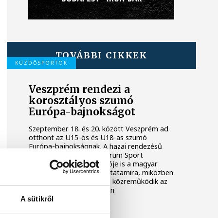
TOVÁBBI CIKKEK
KÜZDŐSPORTOK
Veszprém rendezi a
korosztályos szumó
Európa-bajnokságot
Szeptember 18. és 20. között Veszprém ad
otthont az U15-ös és U18-as szumó
Európa-bajnokságnak. A hazai rendezésű
kontinensviadalon a Centrum Sport
Egyesület több versenyzője is a magyar
válogatott tagjaként lép tatamira, miközben
a klub társrendezőként is közreműködik az
esemény lebonyolításában.
A sütikről
KÜZDŐSPORTOK