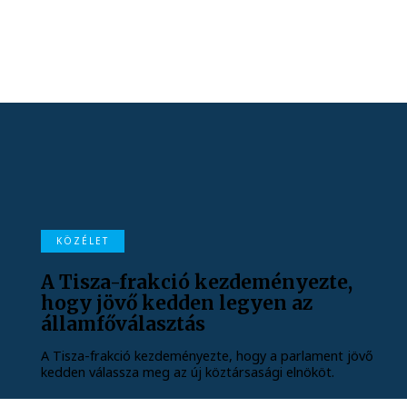
KÖZÉLET
A Tisza-frakció kezdeményezte,
hogy jövő kedden legyen az
államfőválasztás
A Tisza-frakció kezdeményezte, hogy a parlament jövő
kedden válassza meg az új köztársasági elnököt.