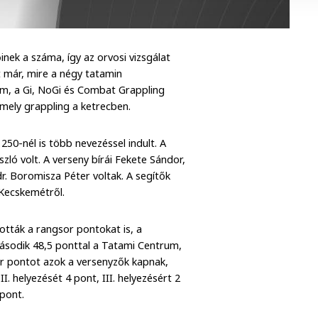
k a száma, így az orvosi vizsgálat
lt már, mire a négy tatamin
, a Gi, NoGi és Combat Grappling
mely grappling a ketrecben.
50-nél is több nevezéssel indult. A
ló volt. A verseny bírái Fekete Sándor,
dr. Boromisza Péter voltak. A segítők
 Kecskemétről.
ották a rangsor pontokat is, a
ásodik 48,5 ponttal a Tatami Centrum,
sor pontot azok a versenyzők kapnak,
I. helyezését 4 pont, III. helyezésért 2
 pont.