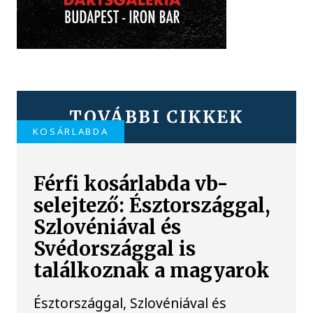
TOVÁBBI CIKKEK
KOSÁRLABDA
Férfi kosárlabda vb-
selejtező: Észtországgal,
Szlovéniával és
Svédországgal is
találkoznak a magyarok
Észtországgal, Szlovéniával és