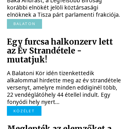
Baka Andrást, a Legfelsőbb Bíróság
korábbi elnökét jelöli köztársasági
elnöknek a Tisza párt parlamenti frakciója.
BALATON
Egy furcsa halkonzerv lett
az Év Strandétele -
mutatjuk!
A Balatoni Kör idén tizenkettedik
alkalommal hirdette meg az év strandétele
versenyt, amelyre minden eddiginél több,
22 vendéglátóhely 44 étellel indult. Egy
fonyódi hely nyert...
KÖZÉLET
Meglepték az elemzőket a