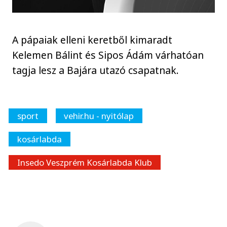
A pápaiak elleni keretből kimaradt
Kelemen Bálint és Sipos Ádám várhatóan
tagja lesz a Bajára utazó csapatnak.
sport
vehir.hu - nyitólap
kosárlabda
Insedo Veszprém Kosárlabda Klub