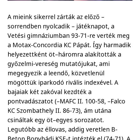
A mieink sikerrel zárták az előző –
sorrendben nyolcadik – játéknapot, a
Vetési gimnáziumban 93-71-re verték meg
a Motax-Concordia KC Pápát. Így harmadik
helyezettként öt–háromra alakították a
győzelmi-vereség mutatójukat, ami
megegyezik a leendő, közvetlenül
mögöttük iparkodó rivális indexével. A
bajaiak két zakóval kezdték a
pontvadászatot (–MAFC II. 100-58, –Falco
KC Szombathely II. 86-73), ám utána
csináltak egy öt–egyes sorozatot.
Legutóbb az éllovas, addig veretlen B-
Beton Bonyhádi KSE-t intézték el (74-71). A