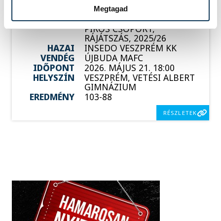
Megtagad
SOROZAT
FÉRFI KOSÁRLABDA NB I/B
PIROS CSOPORT,
RÁJÁTSZÁS, 2025/26
HAZAI
INSEDO VESZPRÉM KK
VENDÉG
ÚJBUDA MAFC
IDŐPONT
2026. MÁJUS 21. 18:00
HELYSZÍN
VESZPRÉM, VETÉSI ALBERT
GIMNÁZIUM
EREDMÉNY
103-88
RÉSZLETEK