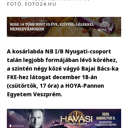
FOTÓ: FOTO24.HU
A kosárlabda NB I/B Nyugati-csoport
talán legjobb formájában lévő köréhez,
a szintén négy közé vágyó Bajai Bács-ka
FKE-hez látogat december 18-án
(csütörtök, 17 óra) a HOYA-Pannon
Egyetem Veszprém.