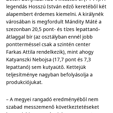
legendás Hosszú István edző keretéből két
alapembert érdemes kiemelni. A királynék
városában is megfordult Mándity Máté a
szezonban 20,5 pont- és tízes lepattanó-
átlaggal bír (az osztályban ennél jobb
pontterméssel csak a szintén center
Farkas Attila rendelkezik), mint ahogy
Katyanszki Nebojsa (17,7 pont és 7,3
lepattanó) sem kutyaütő. Kettejük
teljesítménye nagyban befolyásolja a
produkciójukat.
– A megyei rangadó eredményéből nem
szabad messzemenő következtetéseket