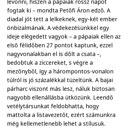
levonni, hiszen a pápaiak rossz napot
fogtak ki – mondta Petőfi Áron edző. A
diadal jót tett a lelkeknek, egy-két ember
önbizalmának. A védekezésünkkel egy
ideje elégedett vagyok – a pápaiak ellen az
első félidőben 27 pontot kaptunk, ezzel
nagyvonalakban el is dőlt a csata –,
bedobtuk a ziccereket, s végre a
mezőnyből, így a hárompontos-vonalon
túlról is jó százalékkal tüzeltünk. A bajai
párharc viszont más lesz, náluk biztosan
nagyobb ellenállásba ütközünk. Leendő
vetélytársunkat feldobhatta, hogy
mattolta a listavezetőt, ezért számunkra
még kellemetlenebb lehet a stílusuk.