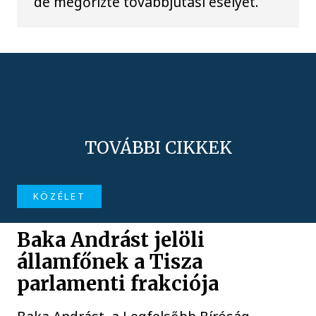
de megőrizte továbbjutási esélyét.
TOVÁBBI CIKKEK
KÖZÉLET
Baka Andrást jelöli
államfőnek a Tisza
parlamenti frakciója