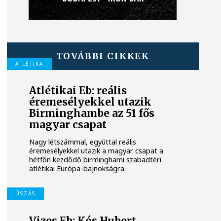
TOVÁBBI CIKKEK
ATLÉTIKA
Atlétikai Eb: reális
éremesélyekkel utazik
Birminghambe az 51 fős
magyar csapat
Nagy létszámmal, egyúttal reális
éremesélyekkel utazik a magyar csapat a
hétfőn kezdődő birminghami szabadtéri
atlétikai Európa-bajnokságra.
ÚSZÁS
Vizes Eb: Kós Hubert