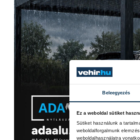
Beleegyezés
Ez a weboldal sütiket haszn
Sütiket használunk a tartal
weboldalforgalmunk elemzésé
weboldalhasználatra vonatko