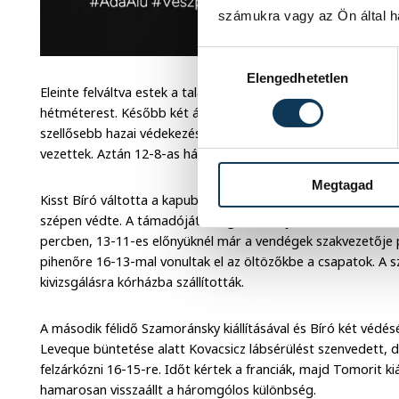
számukra vagy az Ön által ha
Hozzájárulás kiválasztása
Elengedhetetlen
Eleinte felváltva estek a találatok, a magyaroktól vagy Mayer 
hétméterest. Később két átlövő, Tomori és Bulath vette át e
szellősebb hazai védekezés miatt lépéselőnybe kerültek a fr
vezettek. Aztán 12-8-as hátránynál Németh András szövetségi
Megtagad
Kisst Bíró váltotta a kapuban, de Nze Minko ellen neki sem vo
szépen védte. A támadójáték legalább feljavult - különösen T
percben, 13-11-es előnyüknél már a vendégek szakvezetője 
pihenőre 16-13-mal vonultak el az öltözőkbe a csapatok. A 
kivizsgálásra kórházba szállították.
A második félidő Szamoránsky kiállításával és Bíró két védésév
Leveque büntetése alatt Kovacsicz lábsérülést szenvedett, de 
felzárkózni 16-15-re. Időt kértek a franciák, majd Tomorit k
hamarosan visszaállt a háromgólos különbség.