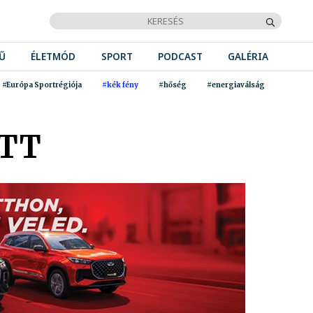
Ű
ÉLETMÓD
SPORT
PODCAST
GALÉRIA
#Európa Sportrégiója
#kék fény
#hőség
#energiaválság
OTT