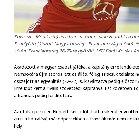
Kovacsicz Mónika (b) és a francia Gnonsiane Niombla a h
5. helyéért játszott Magyarország - Franciaország mérkő
19-én. Franciaország 26-25-re győzött. MTI Fotó: Kovács A
Akadozott a magyar csapat játéka, a kapitány erre lendületes
Nemsokára újra szoros lett az állás, főleg Triscsuk találata
összejött az egyenlítés (22-22) is, kisvártatva pedig előszö
Erre időt kért a rivális szövetségi kapitánya. Ezt követően T
a franciák pedig fordítottak.
Az utolsó percben Németh kért időt, hátha sikerül egyenlíten
amit a hátralévő másodpercekben a franciák már nem adtak ki
hely.