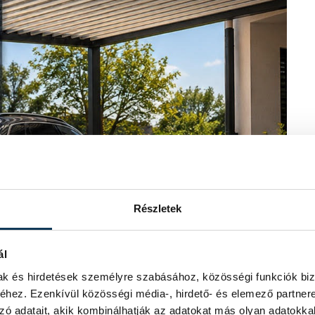
Részletek
ál
mak és hirdetések személyre szabásához, közösségi funkciók biz
hez. Ezenkívül közösségi média-, hirdető- és elemező partner
zó adatait, akik kombinálhatják az adatokat más olyan adatokka