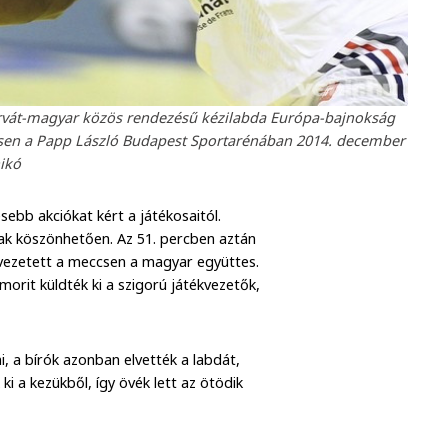
orvát-magyar közös rendezésű kézilabda Európa-bajnokság
zésen a Papp László Budapest Sportarénában 2014. december
nikó
ebb akciókat kért a játékosaitól.
inak köszönhetően. Az 51. percben aztán
r vezetett a meccsen a magyar együttes.
omorit küldték ki a szigorú játékvezetők,
i, a bírók azonban elvették a labdát,
 a kezükből, így övék lett az ötödik