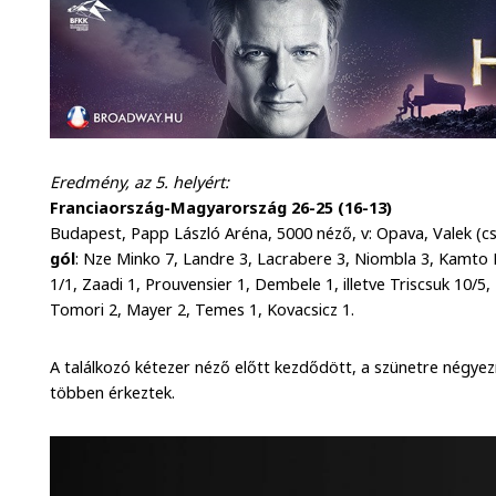
Eredmény, az 5. helyért:
Franciaország-Magyarország 26-25 (16-13)
Budapest, Papp László Aréna, 5000 néző, v: Opava, Valek (c
gól
: Nze Minko 7, Landre 3, Lacrabere 3, Niombla 3, Kamto 
1/1, Zaadi 1, Prouvensier 1, Dembele 1, illetve Triscsuk 10/5,
Tomori 2, Mayer 2, Temes 1, Kovacsicz 1.
A találkozó kétezer néző előtt kezdődött, a szünetre négyez
többen érkeztek.