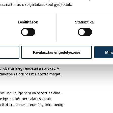
sznált más szolgáltatásokból gyűjtöttek.
Beállítások
Statisztikai
lőtt gólt, vagy ő harcolt ki
zt a szerepet. A 12. percben, a
anciák, akik negyedóra után már 10-7-re
 kapitány kénytelen volt időt kérni.
Kiválasztás engedélyezése
Min
lt fegyvere, a többiek ziccerét viszont
riscsuk volt ekkor elemében -, és a 22.
próbálta meg rendezni a sorokat. A
szünetben Bódi rosszul érezte magát,
el indult, így nem változott az állás.
így is a két perc alatt sikerült
iállították, ennek eredményeként pedig