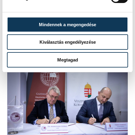
megye gazdasági felkészültsége jó, mert
látszik, hogy megfelel a külpiaci
elvárásoknak is, egyre növekszik az export
Mindennek a megengedése
jelentősége, és az előttünk álló időszakra
nézve további jelentős bővülésre
Kiválasztás engedélyezése
számíthatunk.
Megtagad