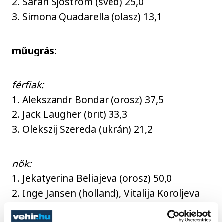
2. Sarah Sjöström (svéd) 25,0
3. Simona Quadarella (olasz) 13,1
műugrás:
férfiak:
1. Alekszandr Bondar (orosz) 37,5
2. Jack Laugher (brit) 33,3
3. Olekszij Szereda (ukrán) 21,2
nők:
1. Jekatyerina Beliajeva (orosz) 50,0
2. Inge Jansen (holland), Vitalija Koroljeva
(orosz), Szofia Liszkun (ukrán), Tina Punzel