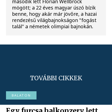
második lett Florian Wellbrock
mögött; a 22 éves magyar úszó bízik
benne, hogy akár már jövőre, a hazai
rendezésű világbajnokságon "fogást
talál" a németek olimpiai bajnokán.
TOVÁBBI CIKKEK
BALATON
Egy furcsa halkonzerv lett