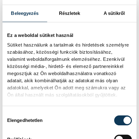
(német) 12,5-12,5
Beleegyezés
Részletek
A sütikről
szinkronúszás:
Ez a weboldal sütiket használ
férfiak:
Sütiket használunk a tartalmak és hirdetések személyre
1. Alekszandr Malcsev (orosz) 47,6
szabásához, közösségi funkciók biztosításához,
valamint weboldalforgalmunk elemzéséhez. Ezenkívül
2. Girogio Minisini (olasz) 28,6
közösségi média-, hirdető- és elemező partnereinkkel
3. Pau Ribes (spanyol) 23,8
megosztjuk az Ön weboldalhasználatra vonatkozó
adatait, akik kombinálhatják az adatokat más olyan
adatokkal, amelyeket Ön adott meg számukra vagy az
nők:
Ön által használt más szolgáltatásokból gyűjtöttek.
1. Ona Carbonell (spanyol) 36,4
2. Szvetlana Kolesznyicsenko (orosz) és
Hozzájárulás kiválasztása
Szvetlana Romasina (orosz) 22,7-22,7
Elengedhetetlen