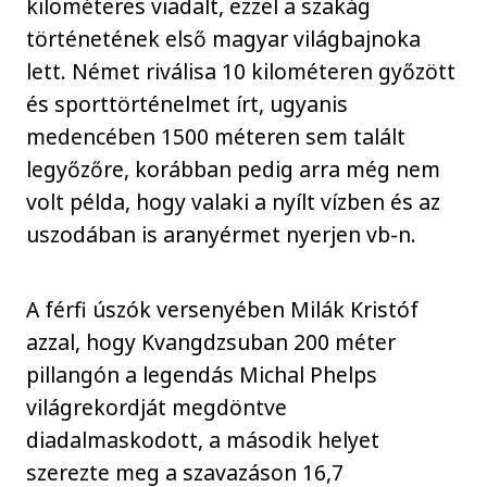
kilométeres viadalt, ezzel a szakág
történetének első magyar világbajnoka
lett. Német riválisa 10 kilométeren győzött
és sporttörténelmet írt, ugyanis
medencében 1500 méteren sem talált
legyőzőre, korábban pedig arra még nem
volt példa, hogy valaki a nyílt vízben és az
uszodában is aranyérmet nyerjen vb-n.
A férfi úszók versenyében Milák Kristóf
azzal, hogy Kvangdzsuban 200 méter
pillangón a legendás Michal Phelps
világrekordját megdöntve
diadalmaskodott, a második helyet
szerezte meg a szavazáson 16,7