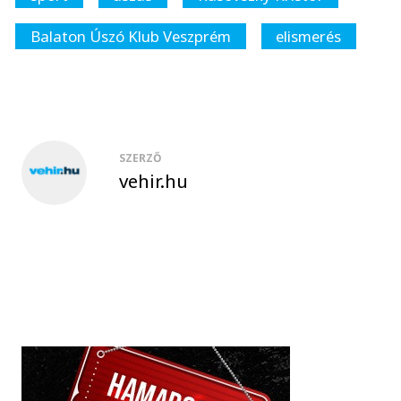
Balaton Úszó Klub Veszprém
elismerés
SZERZŐ
vehir.hu