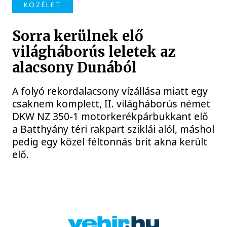
KÖZÉLET
Sorra kerülnek elő
világháborús leletek az
alacsony Dunából
A folyó rekordalacsony vízállása miatt egy
csaknem komplett, II. világháborús német
DKW NZ 350-1 motorkerékpárbukkant elő
a Batthyány téri rakpart sziklái alól, máshol
pedig egy közel féltonnás brit akna került
elő.