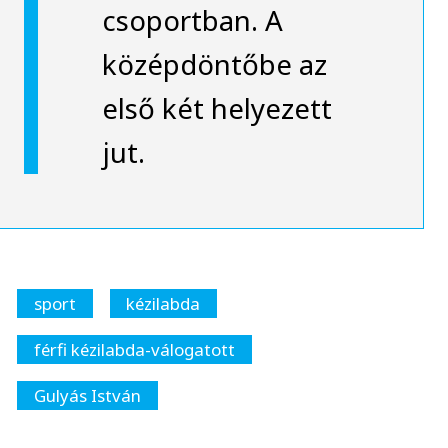
csoportban. A
középdöntőbe az
első két helyezett
jut.
sport
kézilabda
férfi kézilabda-válogatott
Gulyás István