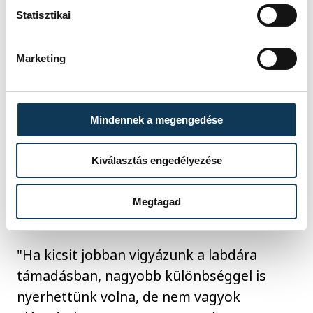
kifelé pattant a labda" - nyilatkozta
Statisztikai
Mikler.
Marketing
Hozzáfűzte, nagyon büszke a csapatra, a
társai nagyon jól dolgoztak, nagyon sokat
segítettek neki védekezésben. Voltak
Mindennek a megengedése
nagyon jó momentumok, jól működő
Kiválasztás engedélyezése
páros kapcsolatok, de érzése szerint még
több van bennük védekezésben és
Megtagad
kapusteljesítményben is.
"Ha kicsit jobban vigyázunk a labdára
támadásban, nagyobb különbséggel is
nyerhettünk volna, de nem vagyok