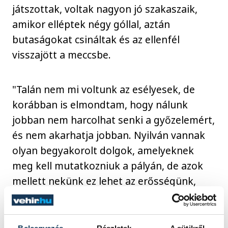
játszottak, voltak nagyon jó szakaszaik,
amikor elléptek négy góllal, aztán
butaságokat csináltak és az ellenfél
visszajött a meccsbe.
"Talán nem mi voltunk az esélyesek, de
korábban is elmondtam, hogy nálunk
jobban nem harcolhat senki a győzelemért,
és nem akarhatja jobban. Nyilván vannak
olyan begyakorolt dolgok, amelyeknek
meg kell mutatkozniuk a pályán, de azok
mellett nekünk ez lehet az erősségünk,
mert ha az ellenfél jobban akarja a
győzelmet, nekünk nincs esélyünk" -
magyarázta a MOL-Pick Szeged kapusa.