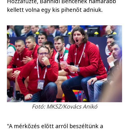
Hozzáfűzte, Bánhidi Bencének hamarabb
kellett volna egy kis pihenőt adniuk.
Fotó: MKSZ/Kovács Anikó
"A mérkőzés előtt arról beszéltünk a