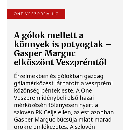
ONE VESZPRÉM HC
A gólok mellett a
könnyek is potyogtak –
Gasper Marguc
elköszönt Veszprémtől
Érzelmekben és gólokban gazdag
gálamérkőzést láthatott a veszprémi
közönség péntek este. A One
Veszprém idénybeli első hazai
mérkőzésén fölényesen nyert a
szlovén RK Celje ellen, az est azonban
Gasper Marguc búcsúja miatt marad
örökre emlékezetes. A szlovén