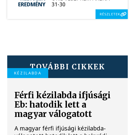
EREDMÉNY
31-30
RÉSZLETEK
TOVÁBBI CIKKEK
KÉZILABDA
Férfi kézilabda ifjúsági
Eb: hatodik lett a
magyar válogatott
A magyar férfi ifjúsági kézilabda-