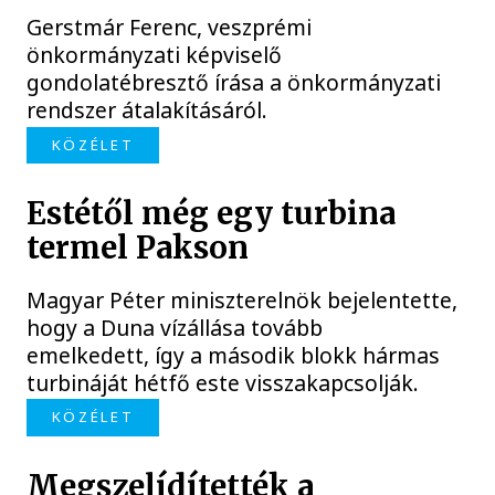
Gerstmár Ferenc, veszprémi
önkormányzati képviselő
gondolatébresztő írása a önkormányzati
rendszer átalakításáról.
KÖZÉLET
Estétől még egy turbina
termel Pakson
Magyar Péter miniszterelnök bejelentette,
hogy a Duna vízállása tovább
emelkedett, így a második blokk hármas
turbináját hétfő este visszakapcsolják.
KÖZÉLET
Megszelídítették a