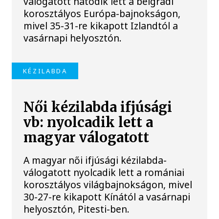
válogatott hatodik lett a belgrádi
korosztályos Európa-bajnokságon,
mivel 35-31-re kikapott Izlandtól a
vasárnapi helyosztón.
KÉZILABDA
Női kézilabda ifjúsági
vb: nyolcadik lett a
magyar válogatott
A magyar női ifjúsági kézilabda-
válogatott nyolcadik lett a romániai
korosztályos világbajnokságon, mivel
30-27-re kikapott Kínától a vasárnapi
helyosztón, Pitesti-ben.