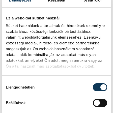
Beleegyezés
Részletek
A sütikről
Felidézte, hogy a második félidő közepe
Ez a weboldal sütiket használ
táján lőttek néhány gólt lerohanásból,
Sütiket használunk a tartalmak és hirdetések személyre
ettől megnyugodtak, azt hitték, már
szabásához, közösségi funkciók biztosításához,
valamint weboldalforgalmunk elemzéséhez. Ezenkívül
megvan a mérkőzés, az oroszok pedig
közösségi média-, hirdető- és elemező partnereinkkel
megpróbálták minél hamarabb ledolgozni
megosztjuk az Ön weboldalhasználatra vonatkozó
a hátrányukat, és sikerült is egyenlíteniük.
adatait, akik kombinálhatják az adatokat más olyan
adatokkal, amelyeket Ön adott meg számukra vagy az
Ezután a magyaroknak védekezésben és
Ön által használt más szolgáltatásokból gyűjtöttek.
támadásban is volt egy-egy villanásuk, a
vége pedig szerencsésen alakult.
Hozzájárulás kiválasztása
Elengedhetetlen
"Sikerült beleérnem a labdába, kapufára
tolni, és végre egyszer a magyaros
Beállítások
szerencsétlenség szerencsévé változott, és