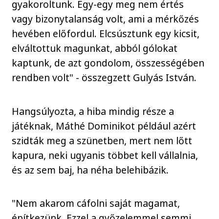
gyakoroltunk. Egy-egy meg nem értés
vagy bizonytalanság volt, ami a mérkőzés
hevében előfordul. Elcsúsztunk egy kicsit,
elváltottuk magunkat, abból gólokat
kaptunk, de azt gondolom, összességében
rendben volt" - összegzett Gulyás István.
Hangsúlyozta, a hiba mindig része a
játéknak, Máthé Dominikot például azért
szidták meg a szünetben, mert nem lőtt
kapura, neki ugyanis többet kell vállalnia,
és az sem baj, ha néha belehibázik.
"Nem akarom cáfolni saját magamat,
építkezünk. Ezzel a győzelemmel semmi