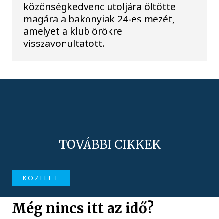
közönségkedvenc utoljára öltötte
magára a bakonyiak 24-es mezét,
amelyet a klub örökre
visszavonultatott.
TOVÁBBI CIKKEK
KÖZÉLET
Még nincs itt az idő?