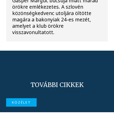
Gasper Marguc búcsúja miatt marad
örökre emlékezetes. A szlovén
közönségkedvenc utoljára öltötte
magára a bakonyiak 24-es mezét,
amelyet a klub örökre
visszavonultatott.
TOVÁBBI CIKKEK
KÖZÉLET