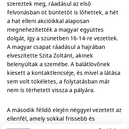
szereztek meg, ráadásul az első
felvonásban öt büntetőt is lőhettek, a hét
a hat elleni akcióikkal alaposan
megnehezítették a magyar együttes
dolgát, így a szünetben 16-14-re vezettek.
A magyar csapat ráadásul a hajrában
elveszítette Szita Zoltánt, akinek
belenyúltak a szemébe. A balátlövőnek
kiesett a kontaktlencséje, és mivel a látása
sem volt tökéletes, a folytatásban már
nem is térhetett vissza a pályára.
A második félidő elején néggyel vezetett az
ellenfél, amely sokkal frissebb és
lendületesebb volt a magyaroknál, és a