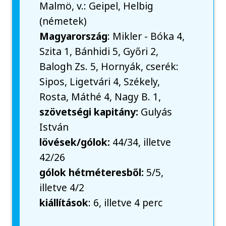
Malmö, v.: Geipel, Helbig
(németek)
Magyarország
: Mikler - Bóka 4,
Szita 1, Bánhidi 5, Győri 2,
Balogh Zs. 5, Hornyák, cserék:
Sipos, Ligetvári 4, Székely,
Rosta, Máthé 4, Nagy B. 1,
szövetségi kapitány:
Gulyás
István
lövések/gólok:
44/34, illetve
42/26
gólok hétméteresből:
5/5,
illetve 4/2
kiállítások
: 6, illetve 4 perc