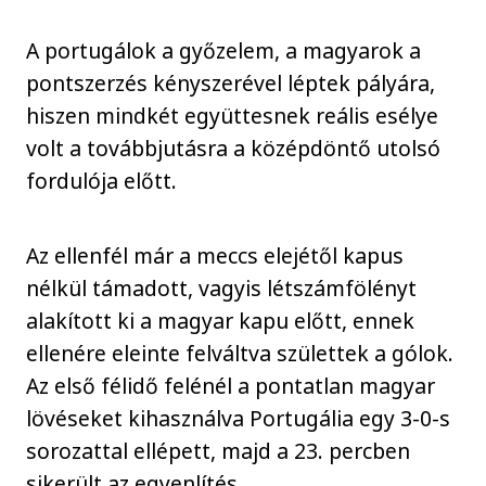
A portugálok a győzelem, a magyarok a
pontszerzés kényszerével léptek pályára,
hiszen mindkét együttesnek reális esélye
volt a továbbjutásra a középdöntő utolsó
fordulója előtt.
Az ellenfél már a meccs elejétől kapus
nélkül támadott, vagyis létszámfölényt
alakított ki a magyar kapu előtt, ennek
ellenére eleinte felváltva születtek a gólok.
Az első félidő felénél a pontatlan magyar
lövéseket kihasználva Portugália egy 3-0-s
sorozattal ellépett, majd a 23. percben
sikerült az egyenlítés.