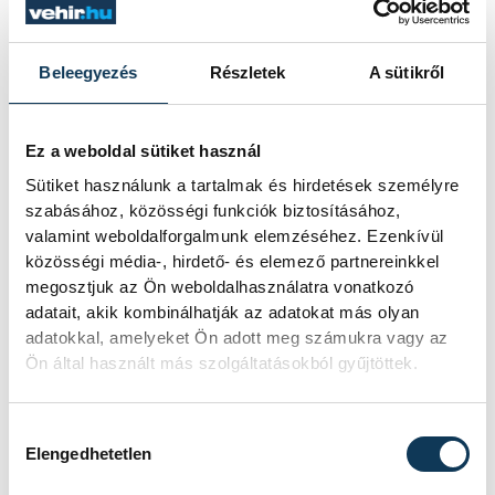
labdaeladásokat rendre góllal büntette. A
47. percben kialakult a kritikus, ötgólos
Beleegyezés
Részletek
A sütikről
különbség, ekkor Gulyás István szövetségi
kapitány időt kért, ám a portugálok a
Ez a weboldal sütiket használ
folytatásban is rendkívül hatékonyan
Sütiket használunk a tartalmak és hirdetések személyre
támadtak, és magabiztosan őrizték a
szabásához, közösségi funkciók biztosításához,
számukra szükséges előnyt.
valamint weboldalforgalmunk elemzéséhez. Ezenkívül
közösségi média-, hirdető- és elemező partnereinkkel
megosztjuk az Ön weboldalhasználatra vonatkozó
adatait, akik kombinálhatják az adatokat más olyan
adatokkal, amelyeket Ön adott meg számukra vagy az
Ön által használt más szolgáltatásokból gyűjtöttek.
Hozzájárulás kiválasztása
Elengedhetetlen