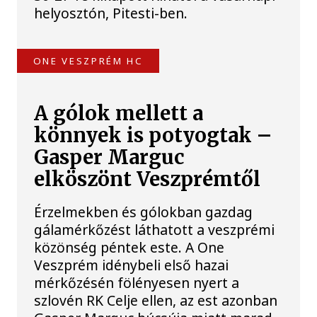
helyosztón, Pitesti-ben.
ONE VESZPRÉM HC
A gólok mellett a
könnyek is potyogtak –
Gasper Marguc
elköszönt Veszprémtől
Érzelmekben és gólokban gazdag
gálamérkőzést láthatott a veszprémi
közönség péntek este. A One
Veszprém idénybeli első hazai
mérkőzésén fölényesen nyert a
szlovén RK Celje ellen, az est azonban