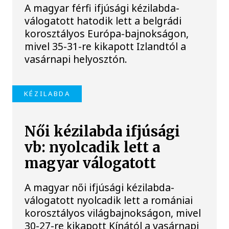
A magyar férfi ifjúsági kézilabda-
válogatott hatodik lett a belgrádi
korosztályos Európa-bajnokságon,
mivel 35-31-re kikapott Izlandtól a
vasárnapi helyosztón.
KÉZILABDA
Női kézilabda ifjúsági
vb: nyolcadik lett a
magyar válogatott
A magyar női ifjúsági kézilabda-
válogatott nyolcadik lett a romániai
korosztályos világbajnokságon, mivel
30-27-re kikapott Kínától a vasárnapi