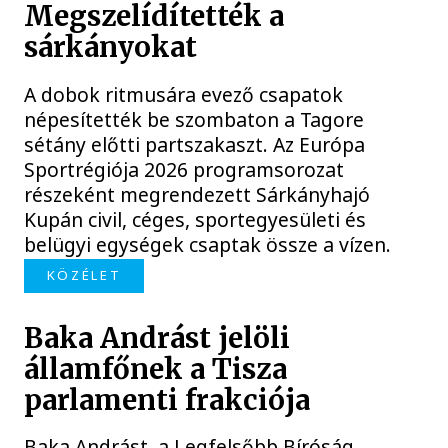
Megszelídítették a
sárkányokat
A dobok ritmusára evező csapatok
népesítették be szombaton a Tagore
sétány előtti partszakaszt. Az Európa
Sportrégiója 2026 programsorozat
részeként megrendezett Sárkányhajó
Kupán civil, céges, sportegyesületi és
belügyi egységek csaptak össze a vízen.
KÖZÉLET
Baka Andrást jelöli
államfőnek a Tisza
parlamenti frakciója
Baka Andrást, a Legfelsőbb Bíróság