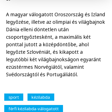
A magyar válogatott Oroszország és Izland
legyőzése, illetve az olimpiai és világbajnok
Dánia elleni döntetlen után
csoportgyőztesként, a maximális két
ponttal jutott a középdöntőbe, ahol
legyőzte Szlovéniát, és kikapott a
legutóbbi két világbajnokságon egyaránt
ezüstérmes Norvégiától, valamint
Svédországtól és Portugáliától.
sport
kézilabda
férfi kézilabda-válogatott