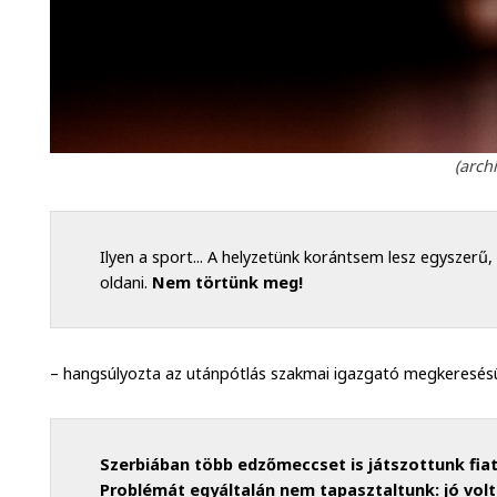
(archí
Ilyen a sport... A helyzetünk korántsem lesz egyszerű
oldani.
Nem törtünk meg!
– hangsúlyozta az utánpótlás szakmai igazgató megkeresés
Szerbiában több edzőmeccset is játszottunk fia
Problémát egyáltalán nem tapasztaltunk: jó volt 