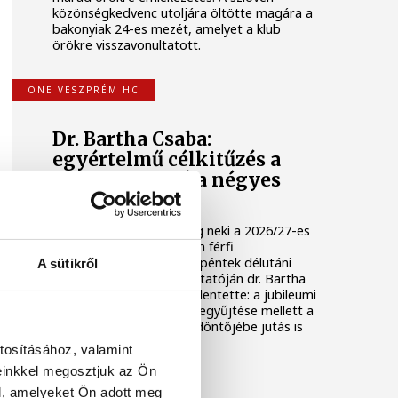
közönségkedvenc utoljára öltötte magára a
bakonyiak 24-es mezét, amelyet a klub
örökre visszavonultatott.
ONE VESZPRÉM HC
Dr. Bartha Csaba:
egyértelmű célkitűzés a
Bajnokok Ligája négyes
döntője
Huszonkét játékossal vág neki a 2026/27-es
idénynek a One Veszprém férfi
kézilabdacsapata. A klub péntek délutáni
A sütikről
szezonnyitó sajtótájékoztatóján dr. Bartha
Csaba vezérigazgató kijelentette: a jubileumi
idényben a hazai címek begyűjtése mellett a
Bajnokok Ligája négyes döntőjébe jutás is
egyértelmű célkitűzés.
tosításához, valamint
einkkel megosztjuk az Ön
TÁMOGATOTT TARTALOM
l, amelyeket Ön adott meg