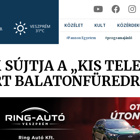
KÖZÉLET
KULT
KÖZÉRDEK
VESZPRÉM
8.
31°C
#Pannon Egyetem
#programajánló
SÚJTJA A „KIS TEL
RT BALATONFÜREDR