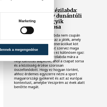
Veszprém és a kézilabda:
hogyan lett egy dunántúli
város Európa egyik
Marketing
kézilabdafővárosa
Magyarországon a kézilabda nem csupán
egy sport a sok közül. Ez az a játék, amely
telt arénákat tölt meg, generációkat köt
össze, és egész városokat szervez maga
dennek a megengedése
köré. Veszprém esetében ez különösen igaz:
a dunántúli városban a kézilabda mára a
helyi identitás alapköve, ahol a csapat sorsa
és a közösség érzése szorosan
összefonódott. Hogy ez hogyan történt,
ahhoz érdemes egyszerre nézni a sport
magyarországi gyökereit és azt az európai
kontextust, amelybe Veszprém az évek alatt
benőtte magát.