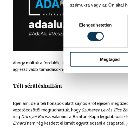
számukra vagy az Ön által ha
Hozzájárulás kiválasztása
Elengedhetetlen
Megtagad
Ahogy múltak a fordulók, úgy javult fel egyre a fiatalok véd
agresszívabb támadásokhoz. A kapusteljesítménnyel pedig 
Téli sérüléshullám
Igen ám, de a téli hónapok alatt sajnos erőteljesen megtiz
vezetőedzőtől megtudhattuk, hogy
Szuharev Lev
és
Ilics Z
míg
Dörnyei Borisz
, valamint a Balaton-Kupa legjobb balszé
Erhard
nem rég kezdett el ismét együtt edzeni a csapattal. 