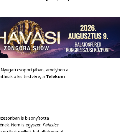
B Nyugati csoportjában, amelyben a
atának a kis testvére, a
Telekom
zezonban is bizonyította
ének. Nem is egyszer.
Palasics
n egáljuk mellett hat alkalommal