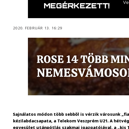
2020. FEBRUÁR 13. 16:29
Sajnálatos módon több sebből is vérzik városunk „fia
kézilabdacsapata, a Telekom Veszprém U21. A hétvégi
egyesület utánpótlás szakmai igazgatójával, a „kis