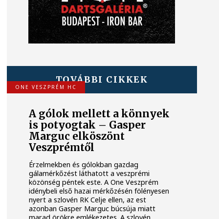
TOVÁBBI CIKKEK
ONE VESZPRÉM HC
A gólok mellett a könnyek
is potyogtak – Gasper
Marguc elköszönt
Veszprémtől
Érzelmekben és gólokban gazdag
gálamérkőzést láthatott a veszprémi
közönség péntek este. A One Veszprém
idénybeli első hazai mérkőzésén fölényesen
nyert a szlovén RK Celje ellen, az est
azonban Gasper Marguc búcsúja miatt
marad örökre emlékezetes. A szlovén