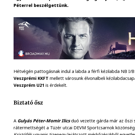
Péterrel beszélgettünk.
Hétvégén pattogásnak indul a labda a férfi kézilabda NB I/
Veszprémi KKFT
mellett városunk élvonalbeli kézilabdacsap
Veszprém U21
is érdekelt.
Biztató ősz
A
Gulyás Péter-Momir Ilics
duó vezette gárda már az őszi s
rátermettségét a Tüzér utcai DEVM Sportcsarnok közönség
Kristófék
ugyanis tizenegy lejátszott mérkőzésükből egyetle