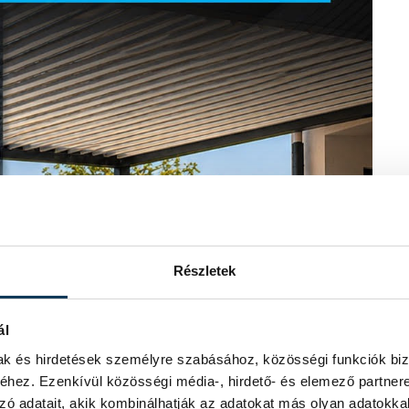
Részletek
ál
mak és hirdetések személyre szabásához, közösségi funkciók biz
hez. Ezenkívül közösségi média-, hirdető- és elemező partner
zó adatait, akik kombinálhatják az adatokat más olyan adatokka