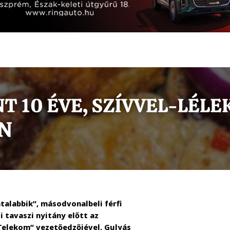
talabbik”, másodvonalbeli férfi
 tavaszi nyitány előtt az
 Telekom” vezetőedzőjével, Gulyás