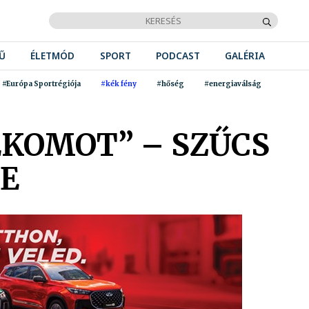
Ű
ÉLETMÓD
SPORT
PODCAST
GALÉRIA
#Európa Sportrégiója
#kék fény
#hőség
#energiaválság
EKOMOT” – SZŰCS
E