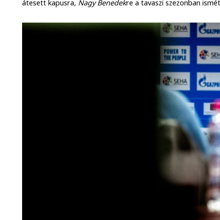
átesett kapusra,
Nagy Benedek
re a tavaszi szezonban ismé