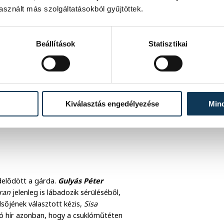
sznált más szolgáltatásokból gyűjtöttek.
Beállítások
Statisztikai
Kiválasztás engedélyezése
Min
ekezése és jött meg az étvágyuk az
összességében szinte sosem volt gond.
edelődött a gárda.
Gulyás Péter
oran
jelenleg is lábadozik sérüléséből,
lsőjének választott kézis,
Sisa
Jó hír azonban, hogy a csuklóműtéten