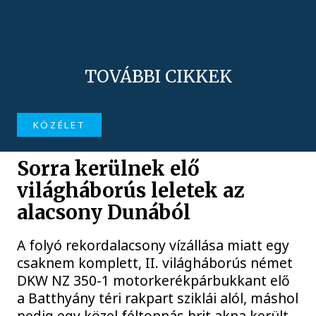
TOVÁBBI CIKKEK
KÖZÉLET
Sorra kerülnek elő
világháborús leletek az
alacsony Dunából
A folyó rekordalacsony vízállása miatt egy
csaknem komplett, II. világháborús német
DKW NZ 350-1 motorkerékpárbukkant elő
a Batthyány téri rakpart sziklái alól, máshol
pedig egy közel féltonnás brit akna került