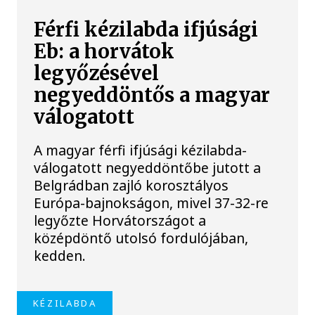
Férfi kézilabda ifjúsági
Eb: a horvátok
legyőzésével
negyeddöntős a magyar
válogatott
A magyar férfi ifjúsági kézilabda-
válogatott negyeddöntőbe jutott a
Belgrádban zajló korosztályos
Európa-bajnokságon, mivel 37-32-re
legyőzte Horvátországot a
középdöntő utolsó fordulójában,
kedden.
KÉZILABDA