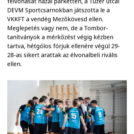
felvonását hazai parketten, a Tüzér utcai
DEVM Sportcsarnokban játszotta le a
VKKFT a vendég Mezőkövesd ellen.
Meglepetés vagy nem, de a Tombor-
tanítványok a mérkőzést végig kézben
tartva, hétgólos fórjuk ellenére végül 29-
28-as sikert arattak az élvonalbeli rivális
ellen.