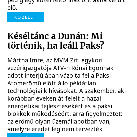
elő.
KÖZÉLET
Késéltánc a Dunán: Mi
történik, ha leáll Paks?
Mártha Imre, az MVM Zrt. egykori
vezérigazgatója ATV-n Rónai Egonnak
adott interjújában vázolta fel a Paksi
Atomerőmű előtt álló példátlan
technológiai kihívásokat. A szakember, aki
korábban éveken át felelt a hazai
energetikai fejlesztésekért és a paksi
blokkok működéséért, arra figyelmeztet:
az erőmű olyan üzemállapotban van,
amelyre eredetileg nem tervezték.