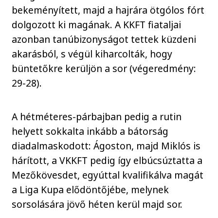
bekeményített, majd a hajrára ötgólos fórt
dolgozott ki magának. A KKFT fiataljai
azonban tanúbizonyságot tettek küzdeni
akarásból, s végül kiharcolták, hogy
büntetőkre kerüljön a sor (végeredmény:
29-28).
A hétméteres-párbajban pedig a rutin
helyett sokkalta inkább a bátorság
diadalmaskodott: Ágoston, majd Miklós is
hárított, a VKKFT pedig így elbúcsúztatta a
Mezőkövesdet, egyúttal kvalifikálva magát
a Liga Kupa elődöntőjébe, melynek
sorsolására jövő héten kerül majd sor.