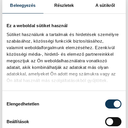
mindkét mérkőzés
Beleegyezés
Részletek
A sütikről
alkalmával azt mondtam a
játékosaimnak, hogy
Ez a weboldal sütiket használ
mosolyogjatok, nekünk
Sütiket használunk a tartalmak és hirdetések személyre
vesztenivalónk nincsen. Ők
szabásához, közösségi funkciók biztosításához,
pedig amellett, hogy eleget
valamint weboldalforgalmunk elemzéséhez. Ezenkívül
közösségi média-, hirdető- és elemező partnereinkkel
tettek a kérésémnek, azt is
megosztjuk az Ön weboldalhasználatra vonatkozó
bizonyították, hogy egy
adatait, akik kombinálhatják az adatokat más olyan
élvonalbeli együttesen is
adatokkal, amelyeket Ön adott meg számukra vagy az
Ön által használt más szolgáltatásokból gyűjtöttek.
képesek felülemelkedni!
Büszkék vagyunk rájuk!
Hozzájárulás kiválasztása
Elengedhetetlen
- hangsúlyozta.
Beállítások