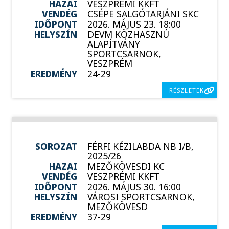
HAZAI
VESZPRÉMI KKFT
VENDÉG
CSÉPE SALGÓTARJÁNI SKC
IDŐPONT
2026. MÁJUS 23. 18:00
HELYSZÍN
DEVM KÖZHASZNÚ
ALAPÍTVÁNY
SPORTCSARNOK,
VESZPRÉM
EREDMÉNY
24-29
RÉSZLETEK
SOROZAT
FÉRFI KÉZILABDA NB I/B,
2025/26
HAZAI
MEZŐKÖVESDI KC
VENDÉG
VESZPRÉMI KKFT
IDŐPONT
2026. MÁJUS 30. 16:00
HELYSZÍN
VÁROSI SPORTCSARNOK,
MEZŐKÖVESD
EREDMÉNY
37-29