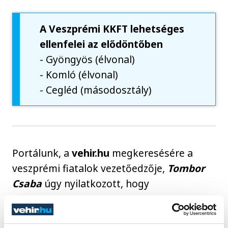
A Veszprémi KKFT lehetséges
ellenfelei az elődöntőben
- Gyöngyös (élvonal)
- Komló (élvonal)
- Cegléd (másodosztály)
Portálunk, a
vehir.hu
megkeresésére a
veszprémi fiatalok vezetőedzője,
Tombor
Csaba
úgy nyilatkozott, hogy