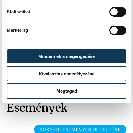
Statisztikai
sport
kézilabda
Veszprémi KKFT
Marketing
Mindennek a megengedése
SZERZŐ
FOTÓS
Simon
Kovács
Kiválasztás engedélyezése
Dániel
Bálint
Megtagad
Események
KORÁBBI ESEMÉNYEK BETÖLTÉSE