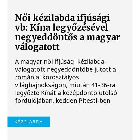
Női kézilabda ifjúsági
vb: Kína legyőzésével
negyeddöntős a magyar
válogatott
A magyar női ifjúsági kézilabda-
válogatott negyeddöntőbe jutott a
romániai korosztályos
világbajnokságon, miután 41-36-ra
legyőzte Kínát a középdöntő utolsó
fordulójában, kedden Pitesti-ben.
KÉZILABDA