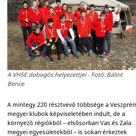
A VHSE dobogós helyezettjei - Fotó: Bálint
Bence
A mintegy 220 résztvevő többsége a Veszpré
megyei klubok képviseletében indult, de a
környező régiókból – elsősorban Vas és Zala
megyei egyesületekből – is sokan érkeztek