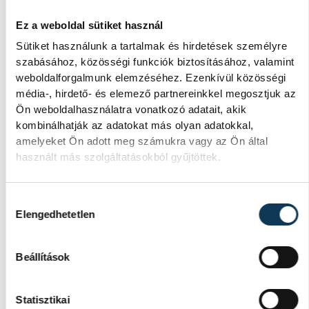
N18B: 1. Lantaii Lili, 2. Ódor Laura, 3. Tarsoly
Panka
Ez a weboldal sütiket használ
N21B: 1. Mérő Dominika, 2. Lantai Boróka, 3.
Sütiket használunk a tartalmak és hirdetések személyre
szabásához, közösségi funkciók biztosításához, valamint
Varsányi Kinga
weboldalforgalmunk elemzéséhez. Ezenkívül közösségi
N60B: 2. dr. Nagy Zsuzsanna
média-, hirdető- és elemező partnereinkkel megosztjuk az
Ön weboldalhasználatra vonatkozó adatait, akik
kombinálhatják az adatokat más olyan adatokkal,
amelyeket Ön adott meg számukra vagy az Ön által
sport
tájfutás
használt más szolgáltatásokból gyűjtöttek.
Veszprémi Honvéd Sportegyesület
Hozzájárulás kiválasztása
Elengedhetetlen
Beállítások
SZERZŐ
vehir.hu
Statisztikai