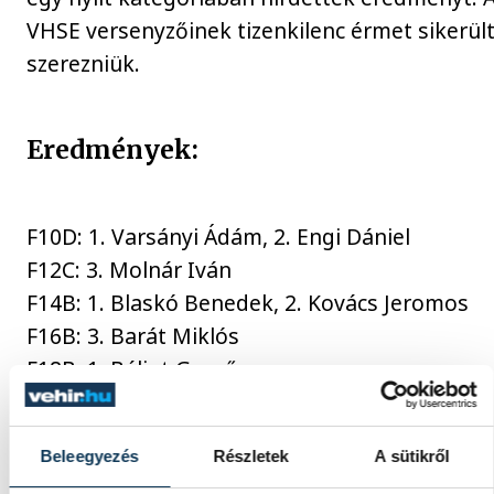
VHSE versenyzőinek tizenkilenc érmet sikerül
szerezniük.
Eredmények
F10D: 1. Varsányi Ádám, 2. Engi Dániel
F12C: 3. Molnár Iván
F14B: 1. Blaskó Benedek, 2. Kovács Jeromos
F16B: 3. Barát Miklós
F18B: 1. Bálint Gergő
F21B: 2. Bálint Ádám, 3. Vajda Balázs
N12C: 1. Barát Jázmin, 3. Kovács Borbála
Beleegyezés
Részletek
A sütikről
N16B: 3. Engi Lilien