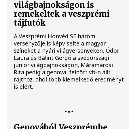
világbajnokságon is
remekeltek a veszprémi
tájfutók
A Veszprémi Honvéd SE három
versenyzője is képviselte a magyar
színeket a nyári világversenyeken. Ódor
Laura és Bálint Gergő a svédországi
junior világbajnokságon, Máramarosi
Rita pedig a genovai felnőtt vb-n állt
rajthoz, ahol több kiemelkedő eredményt
is elért.
TÁJFUTÁS
Genovából Veszprémbe