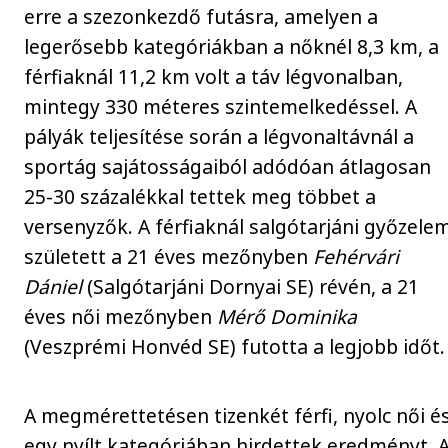
erre a szezonkezdő futásra, amelyen a
legerősebb kategóriákban a nőknél 8,3 km, a
férfiaknál 11,2 km volt a táv légvonalban,
mintegy 330 méteres szintemelkedéssel. A
pályák teljesítése során a légvonaltávnál a
sportág sajátosságaiból adódóan átlagosan
25-30 százalékkal tettek meg többet a
versenyzők. A férfiaknál salgótarjáni győzele
született a 21 éves mezőnyben
Fehérvári
Dániel
(Salgótarjáni Dornyai SE) révén, a 21
éves női mezőnyben
Mérő Dominika
(Veszprémi Honvéd SE) futotta a legjobb időt.
A megmérettetésen tizenkét férfi, nyolc női é
egy nyílt kategóriában hirdettek eredményt. 