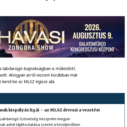
yás labdarúgó-bajnokságban is működött.
 volt. Ahogyan arról viszont korábban már
 kerül be az MLSZ égisze alá.
nk kispályás ligái – az MLSZ átveszi a vezetést
ar Labdarúgó Szövetség Veszprém megyei
nak adott tájékoztatása szerint a közeljövőben