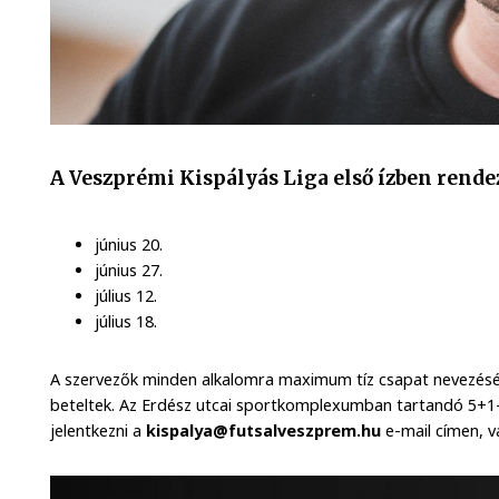
A Veszprémi Kispályás Liga első ízben rend
június 20.
június 27.
július 12.
július 18.
A szervezők minden alkalomra maximum tíz csapat nevezését
beteltek. Az Erdész utcai sportkomplexumban tartandó 5+1-
jelentkezni a
kispalya@futsalveszprem.hu
e-mail címen, 