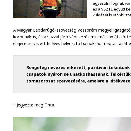
egyesülni fognak vár
és a VSZTE együtt ker
küldését is utóbbi sz
A Magyar Labdarúgó-szövetség Veszprém megyei igazgatój
koronavírus, és az azzal járó védekezés minimálisan átszőtt
elejére tervezett féléves helyosztó bajnokság megtartását
Rengeteg nevezés érkezett, pozitívan tekintünk a
csapatok nyáron se unatkozhassanak, felkértük 
tornasorozat szervezésére, amelyre a játékveze
– jegyezte meg Finta.