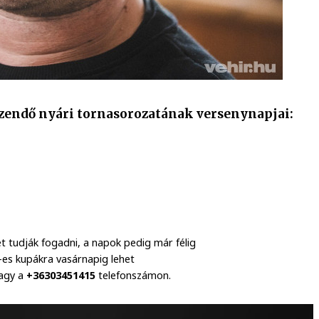
ezendő nyári tornasorozatának versenynapjai:
 tudják fogadni, a napok pedig már félig
es kupákra vasárnapig lehet
vagy a
+36303451415
telefonszámon.