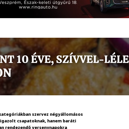
or kategóriákban szervez négyállomásos
igazolt csapatoknak, hanem baráti
ban rendezendő versenynapokra