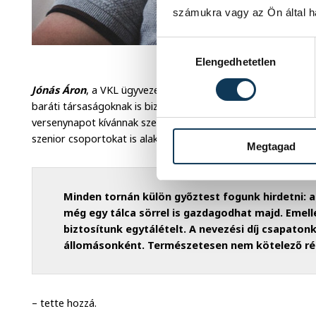
számukra vagy az Ön által ha
Hozzájárulás kiválasztása
Finta Péte
Elengedhetetlen
Jónás Áron
, a VKL ügyvezetője kiemelte, egyértelmű céljuk v
baráti társaságoknak is biztosíthassanak mozgási lehetősé
versenynapot kívánnak szervezni: kettőt júniusban, szintén en
szenior csoportokat is alakítanak majd az igazságos feltétel
Megtagad
Minden tornán külön győztest fogunk hirdetni: a 
még egy tálca sörrel is gazdagodhat majd. Emell
biztosítunk egytálételt. A nevezési díj csapato
állomásonként. Természetesen nem kötelező rés
– tette hozzá.