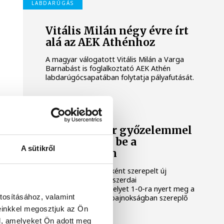
LABDARÚGÁS
Vitális Milán négy évre írt
alá az AEK Athénhoz
A magyar válogatott Vitális Milán a Varga
Barnabást is foglalkoztató AEK Athén
labdarúgócsapatában folytatja pályafutását.
LABDARÚGÁS
Gulácsi Péter győzelemmel
mutatkozott be a
A sütikről
Villarrealban
Gulácsi Péter kezdőként szerepelt új
csapata, a Villarreal szerdai
edzőmérkőzésén, melyet 1-0-ra nyert meg a
tosításához, valamint
spanyol labdarúgó-bajnokságban szereplő
együttes.
einkkel megosztjuk az Ön
l, amelyeket Ön adott meg