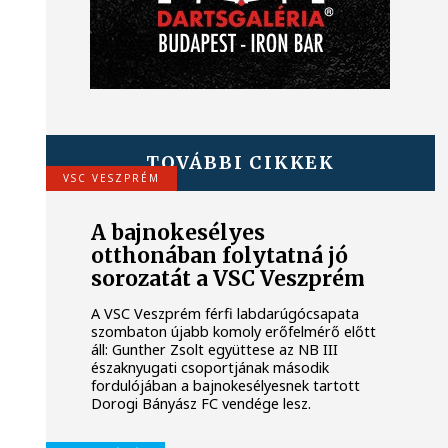
TOVÁBBI CIKKEK
VSC VESZPRÉM
A bajnokesélyes
otthonában folytatná jó
sorozatát a VSC Veszprém
A VSC Veszprém férfi labdarúgócsapata
szombaton újabb komoly erőfelmérő előtt
áll: Gunther Zsolt együttese az NB III
északnyugati csoportjának második
fordulójában a bajnokesélyesnek tartott
Dorogi Bányász FC vendége lesz.