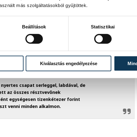
sznált más szolgáltatásokból gyűjtöttek.
r megyei igazgató
Beállítások
Statisztikai
olt, hogy az igazolt alakulatok mellett
get a nyár folyamán. Megtudhattuk, négy
nyit júliusban is úgy, hogy közben junior és
ekért, az egyenlő viszonyokért.
Kiválasztás engedélyezése
Min
nyertes csapat serleggel, labdával, de
ett az összes résztvevőnek
nként egységesen tizenkétezer forint
zt venni minden alkalmon.