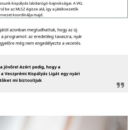
osunk kispályás labdarúgó-bajnokságai. A VKL
ül be az MLSZ égisze alá, így a játékvezetők
ervezet koordinálja majd.
ától azonban megtudhattuk, hogy az új
e a programot: az eredetileg tavaszra, nyár
 egyelőre még nem engedélyezte a vezetés.
 jövőre! Azért pedig, hogy a
a Veszprémi Kispályás Ligát egy nyári
tőket mi biztosítjuk