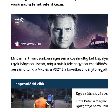
vasárnapig lehet jelentkezni.
Mint ismert, városunkban egészen a közelmúltig két kispál
Egyik irányába kisebb, míg a másik felé nagyobb érdeklődés
beszámoltunk, a VKL és a VSZTE a következő idénytől együtt
Kapcsolódó cikk
Egyesülnek városu
Finta Péter, a Magy
igazgatója portálunk