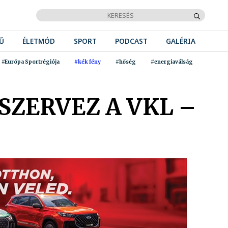
Ű
ÉLETMÓD
SPORT
PODCAST
GALÉRIA
#Európa Sportrégiója
#kék fény
#hőség
#energiaválság
SZERVEZ A VKL –