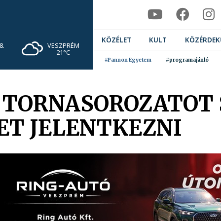
KÖZÉLET
KULT
KÖZÉRDEK
VESZPRÉM
8.
21°C
#Pannon Egyetem
#programajánló
I TORNASOROZATOT 
ET JELENTKEZNI