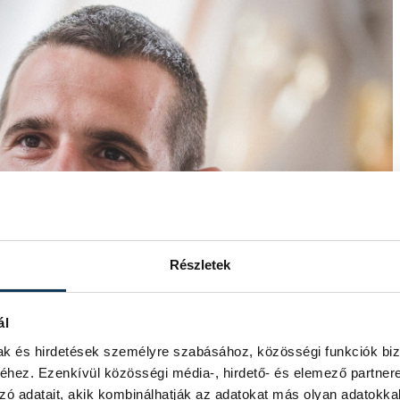
Részletek
ál
mak és hirdetések személyre szabásához, közösségi funkciók biz
hez. Ezenkívül közösségi média-, hirdető- és elemező partner
zó adatait, akik kombinálhatják az adatokat más olyan adatokka