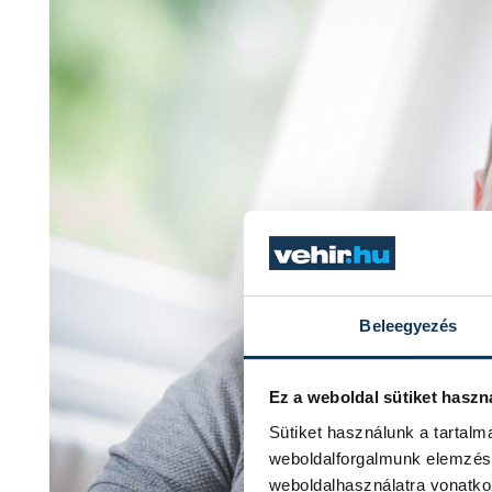
Beleegyezés
Ez a weboldal sütiket haszn
Sütiket használunk a tartal
weboldalforgalmunk elemzésé
weboldalhasználatra vonatko