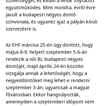
szövetséggel, és kiváló a velük folytatott
együttműködés. Mint mondta, évről évre
javult a budapesti négyes döntő
színvonala, és ugyanez igaz a pályán kívüli
szervezésre is.
Az EHF március 25-én úgy döntött, hogy
május 8-9. helyett szeptember 5-6-án
rendezik a női BL budapesti négyes
döntőjét, majd április 24-én közölte:
vizsgálja annak a lehetőségét, hogy a
negyeddöntőket meg lehet-e rendezni
szeptember 3-án, ugyancsak a magyar
fővárosban. Ekkor hangsúlyozták,
amennyiben a szeptemberi időpont nem