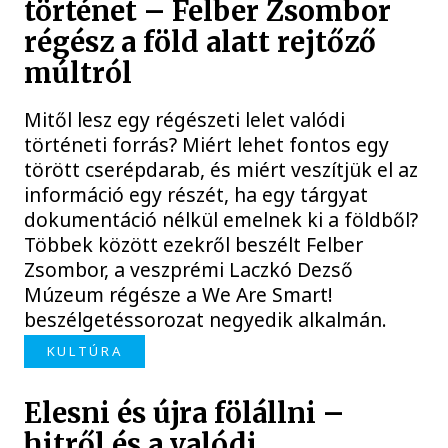
történet – Felber Zsombor
régész a föld alatt rejtőző
múltról
Mitől lesz egy régészeti lelet valódi
történeti forrás? Miért lehet fontos egy
törött cserépdarab, és miért veszítjük el az
információ egy részét, ha egy tárgyat
dokumentáció nélkül emelnek ki a földből?
Többek között ezekről beszélt Felber
Zsombor, a veszprémi Laczkó Dezső
Múzeum régésze a We Are Smart!
beszélgetéssorozat negyedik alkalmán.
KULTÚRA
Elesni és újra fölállni –
hitről és a valódi