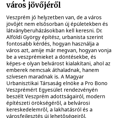
város jövőjéről
Veszprém jó helyzetben van, de a város
jövőjét nem elsősorban új épületekben és
látványberuházásokban kell keresni. Dr.
Alföldi György építész, urbanista szerint
fontosabb kérdés, hogyan használja a
város azt, amije már megvan, hogyan vonja
be a veszprémieket a döntésekbe, és
képes-e olyan belvárost kialakítani, ahol az
emberek nemcsak áthaladnak, hanem
szívesen maradnak is. A Magyar
Urbanisztikai Társaság elnöke a Pro Bono
Veszprémért Egyesület rendezvényén
beszélt Veszprém adottságairól, modern
építészeti örökségéről, a belvárosi
kereskedelemről, a lakhatásról és a
városfejlesztés új lehetőségeiről.