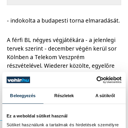
- indokolta a budapesti torna elmaradását.
A férfi BL négyes végjátékára - a jelenlegi
tervek szerint - december végén kerül sor
Kölnben a Telekom Veszprém
részvételével. Wiederer közölte, egyelőre
ezzel az időponttal számolnak, de őszig
még változhat a helyzet, amely annak is
függvénye, hogy mennyi nézőt
Beleegyezés
Részletek
A sütikről
engedhetnek majd be a csarnokba.
Ez a weboldal sütiket használ
Sütiket használunk a tartalmak és hirdetések személyre