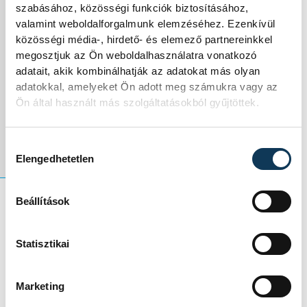
szabásához, közösségi funkciók biztosításához,
valamint weboldalforgalmunk elemzéséhez. Ezenkívül
A végleges döntést
közösségi média-, hirdető- és elemező partnereinkkel
megosztjuk az Ön weboldalhasználatra vonatkozó
legkésőbb október
adatait, akik kombinálhatják az adatokat más olyan
adatokkal, amelyeket Ön adott meg számukra vagy az
végén fogja
Ön által használt más szolgáltatásokból gyűjtöttek.
meghozni az EHF.
Hozzájárulás kiválasztása
Elengedhetetlen
Beállítások
sport
kézilabda
ország-világ
Statisztikai
One Veszprém HC
koronavírus
Marketing
férfi kézilabda BL
női kézilabda BL