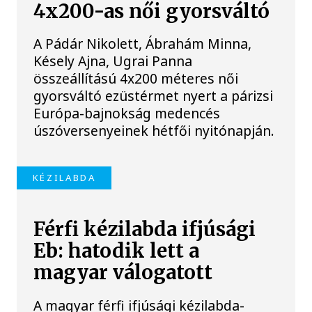
4x200-as női gyorsváltó
A Pádár Nikolett, Ábrahám Minna,
Késely Ajna, Ugrai Panna
összeállítású 4x200 méteres női
gyorsváltó ezüstérmet nyert a párizsi
Európa-bajnokság medencés
úszóversenyeinek hétfői nyitónapján.
KÉZILABDA
Férfi kézilabda ifjúsági
Eb: hatodik lett a
magyar válogatott
A magyar férfi ifjúsági kézilabda-