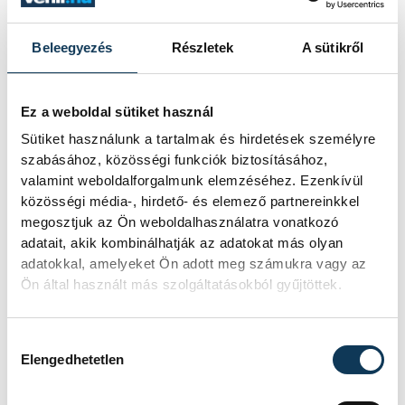
– fejezte ki reményét a veszprémi állatkert
Beleegyezés
Részletek
A sütikről
egykori igazgatója.
Ez a weboldal sütiket használ
Sütiket használunk a tartalmak és hirdetések személyre
szabásához, közösségi funkciók biztosításához,
valamint weboldalforgalmunk elemzéséhez. Ezenkívül
közösségi média-, hirdető- és elemező partnereinkkel
megosztjuk az Ön weboldalhasználatra vonatkozó
adatait, akik kombinálhatják az adatokat más olyan
adatokkal, amelyeket Ön adott meg számukra vagy az
Ön által használt más szolgáltatásokból gyűjtöttek.
Hozzájárulás kiválasztása
Hock Viktor és Rajki Tamás
Elengedhetetlen