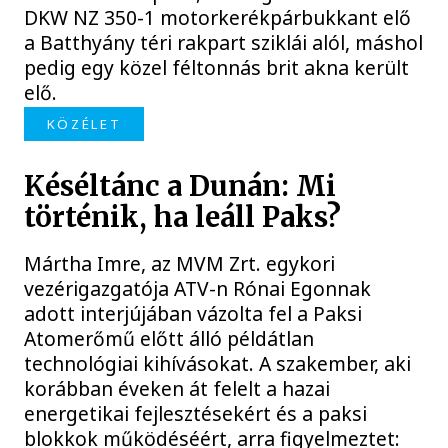
DKW NZ 350-1 motorkerékpárbukkant elő
a Batthyány téri rakpart sziklái alól, máshol
pedig egy közel féltonnás brit akna került
elő.
KÖZÉLET
Késéltánc a Dunán: Mi
történik, ha leáll Paks?
Mártha Imre, az MVM Zrt. egykori
vezérigazgatója ATV-n Rónai Egonnak
adott interjújában vázolta fel a Paksi
Atomerőmű előtt álló példátlan
technológiai kihívásokat. A szakember, aki
korábban éveken át felelt a hazai
energetikai fejlesztésekért és a paksi
blokkok működéséért, arra figyelmeztet: