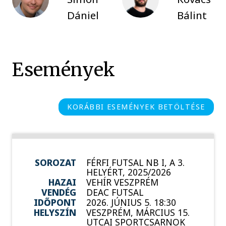
Dániel
Bálint
Események
KORÁBBI ESEMÉNYEK BETÖLTÉSE
SOROZAT
FÉRFI FUTSAL NB I, A 3.
HELYÉRT, 2025/2026
HAZAI
VEHÍR VESZPRÉM
VENDÉG
DEAC FUTSAL
IDŐPONT
2026. JÚNIUS 5. 18:30
HELYSZÍN
VESZPRÉM, MÁRCIUS 15.
UTCAI SPORTCSARNOK