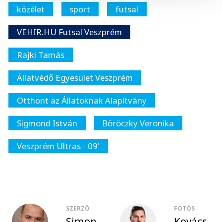
közélet
sport
futsal
VEHIR.HU Futsal Veszprém
Rajki Tamás
Állatvédő Egyesület Veszprém
Otthont az Állatoknak Alapítvány
Sigmond István
Böröczky Veronika
Veszprém Ultras - 09'
SZERZŐ
FOTÓS
Simon
Kovács