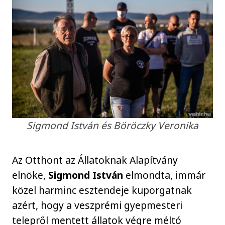
Sigmond István és Böröczky Veronika
Az Otthont az Állatoknak Alapítvány
elnöke,
Sigmond István
elmondta, immár
közel harminc esztendeje kuporgatnak
azért, hogy a veszprémi gyepmesteri
telepről mentett állatok végre méltó