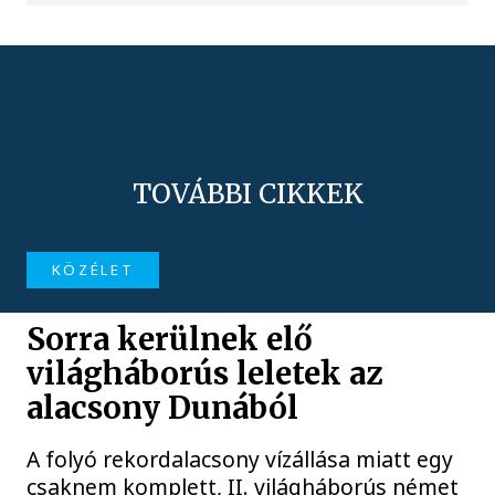
TOVÁBBI CIKKEK
KÖZÉLET
Sorra kerülnek elő
világháborús leletek az
alacsony Dunából
A folyó rekordalacsony vízállása miatt egy
csaknem komplett, II. világháborús német