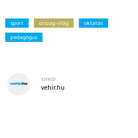
sport
ország-világ
oktatás
pedagógus
SZERZŐ
vehir.hu