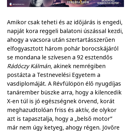
Amikor csak teheti és az időjárás is engedi,
napját kora reggeli balatoni úszással kezdi,
ahogy a vacsora után szertartásszerűen
elfogyasztott három pohár borocskájáról
se mondana le szívesen a 92 esztendős
Rádóczy Kálmán
, akinek nemrégiben
postázta a Testnevelési Egyetem a
vasdiplomáját. A Révfülöpön élő nyugdíjas
tanárember büszke arra, hogy a kilencedik
X-en túl is jó egészségnek örvend, korát
meghazudtolóan friss és aktív, de olykor
azt is tapasztalja, hogy a „belső motor”
már nem úgy ketyeg, ahogy régen. Jövőre