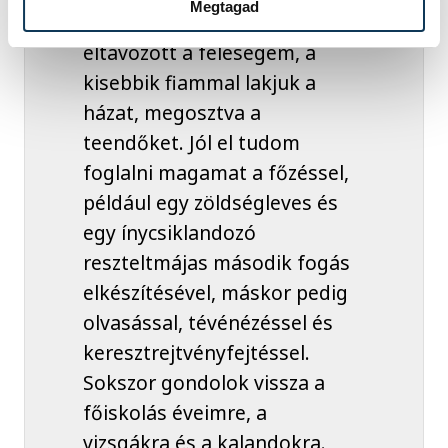
Megtagad
kerül az asztalra. Amióta
eltávozott a feleségem, a
kisebbik fiammal lakjuk a
házat, megosztva a
teendőket. Jól el tudom
foglalni magamat a főzéssel,
például egy zöldségleves és
egy ínycsiklandozó
reszteltmájas második fogás
elkészítésével, máskor pedig
olvasással, tévénézéssel és
keresztrejtvényfejtéssel.
Sokszor gondolok vissza a
főiskolás éveimre, a
vizsgákra és a kalandokra.