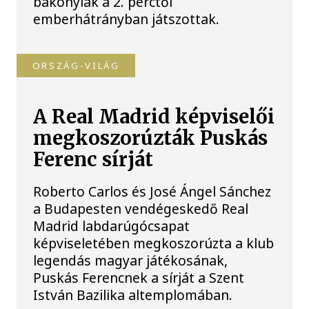
bakonyiak a 2. perctől
emberhátrányban játszottak.
ORSZÁG-VILÁG
A Real Madrid képviselői
megkoszorúzták Puskás
Ferenc sírját
Roberto Carlos és José Ángel Sánchez
a Budapesten vendégeskedő Real
Madrid labdarúgócsapat
képviseletében megkoszorúzta a klub
legendás magyar játékosának,
Puskás Ferencnek a sírját a Szent
István Bazilika altemplomában.