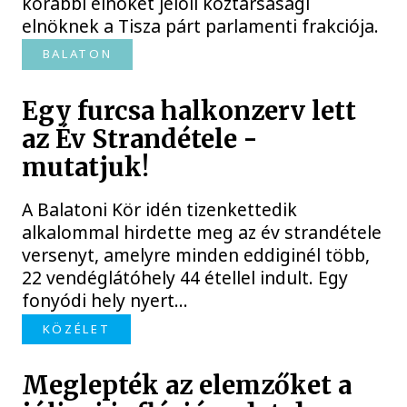
korábbi elnökét jelöli köztársasági
elnöknek a Tisza párt parlamenti frakciója.
BALATON
Egy furcsa halkonzerv lett
az Év Strandétele -
mutatjuk!
A Balatoni Kör idén tizenkettedik
alkalommal hirdette meg az év strandétele
versenyt, amelyre minden eddiginél több,
22 vendéglátóhely 44 étellel indult. Egy
fonyódi hely nyert...
KÖZÉLET
Meglepték az elemzőket a