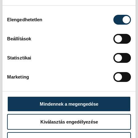
nincs okom a panaszra.
Hozzájárulás kiválasztása
Óvatos vagyok a vízben, csak
Elengedhetetlen
addig merészkedek be, amíg
leér a lában, és mindig a
Beállítások
parttal páhuzamosan
haladok. Az úszás és a napi
Statisztikai
két-háromkilométeres
gyaloglás tart karban, azt
Marketing
viszont bánom, hogy
októbertől jövő nyárig csak a
házban és a kertben
Mindennek a megengedése
foglalhatom el magamat. Kell
a mozgás, mert jó az
Kiválasztás engedélyezése
étvágyam, főleg akkor, ha
paprikás csirke és galuska