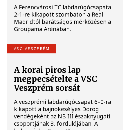
A Ferencvárosi TC labdarúgócsapata
2-1-re kikapott szombaton a Real
Madridtól barátságos mérkőzésen a
Groupama Arénában.
VSC VESZPRÉM
A korai piros lap
megpecsételte a VSC
Veszprém sorsát
A veszprémi labdarúgócsapat 6–0-ra
kikapott a bajnokesélyes Dorog
vendégeként az NB III északnyugati
csoportjának 3. fordulójában. A