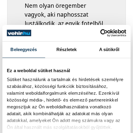
Nem olyan öregember
vagyok, aki naphosszat
lustálkodik, az egyik fotelből
a másikba ül át, és nem hisz
a mozgás éltető erejében.
Isten tudja, hogy még
Beleegyezés
Részletek
A sütikről
hányszor találkozhatok a
tapolcai gimnáziumban
Ez a weboldal sütiket használ
végzett diákjaimmal, mert a
Sütiket használunk a tartalmak és hirdetések személyre
„ketyegő” néha kicsit
szabásához, közösségi funkciók biztosításához,
rakoncátlankodik, de amíg
valamint weboldalforgalmunk elemzéséhez. Ezenkívül
közösségi média-, hirdető- és elemező partnereinkkel
koranyártól őszig reggel 7-
megosztjuk az Ön weboldalhasználatra vonatkozó
kor az első vagyok a koros
adatait, akik kombinálhatják az adatokat más olyan
„sporttársaim” között, akik
adatokkal, amelyeket Ön adott meg számukra vagy az
Ön által használt más szolgáltatásokból gyűjtöttek.
úsznak egyet a Balatonban,