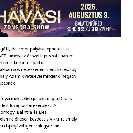
gött, de ismét pályára léphetett az
FT, amely az ősszel lejátszott három
kettedik körben. Tombor
szakban sok nehézségen ment keresztül,
bély Ádám kivételével mindenki negatív
lépésnek.
or gyermeke, Gergő, aki még a Dabas
edett lovaglóizom-sérülést. A
omogyi Bálintra és Éles
zelemre éhesen kezdett a VKKFT, amely
ri duplájával igencsak gyorsan