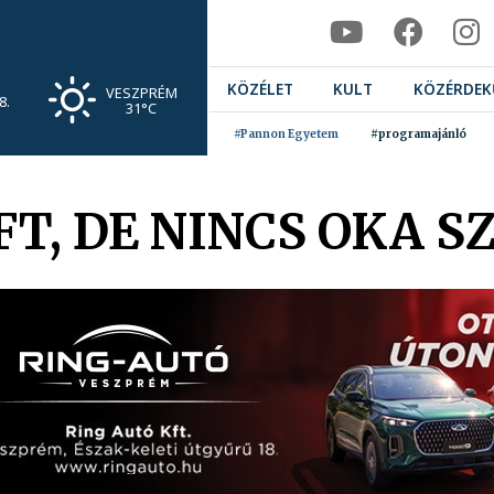
KÖZÉLET
KULT
KÖZÉRDEK
VESZPRÉM
8.
31°C
#Pannon Egyetem
#programajánló
FT, DE NINCS OKA 