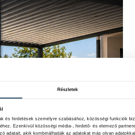
Részletek
ál
mak és hirdetések személyre szabásához, közösségi funkciók biz
hez. Ezenkívül közösségi média-, hirdető- és elemező partner
zó adatait, akik kombinálhatják az adatokat más olyan adatokka