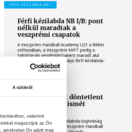
FÉRFI KÉZILABDA NB I
Férfi kézilabda NB I/B: pont
nélkül maradtak a
veszprémi csapatok
A Veszprém Handball Academy U21 a Békés
otthonában, a Veszprémi KKFT pedig a
Salgótarján vendéglátójaként maradt alul
szombaton a másodosztályú férfi kézilabda-
bajnokságban.
FÉRFI KÉZILABDA NB I
A sütikről
Az akadémisták döntetlent
értek el, Élesék ismét
kikaptak
tosításához, valamint
A másodosztályú férfi kézilabda-bajnokság
einkkel megosztjuk az Ön
szombati játéknapján a Veszprém Handball
l, amelyeket Ön adott meg
Academy U21 döntetlent játszott