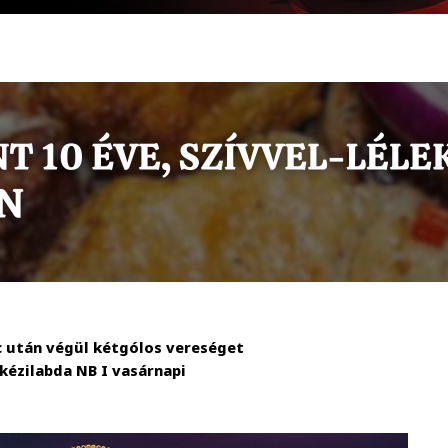
c után végül kétgólos vereséget
kézilabda NB I vasárnapi