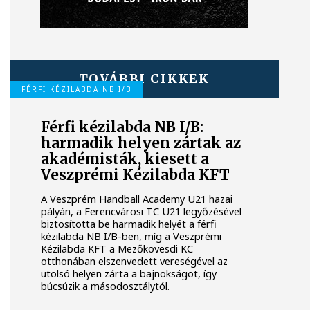
TOVÁBBI CIKKEK
FÉRFI KÉZILABDA NB I/B
Férfi kézilabda NB I/B:
harmadik helyen zártak az
akadémisták, kiesett a
Veszprémi Kézilabda KFT
A Veszprém Handball Academy U21 hazai
pályán, a Ferencvárosi TC U21 legyőzésével
biztosította be harmadik helyét a férfi
kézilabda NB I/B-ben, míg a Veszprémi
Kézilabda KFT a Mezőkövesdi KC
otthonában elszenvedett vereségével az
utolsó helyen zárta a bajnokságot, így
búcsúzik a másodosztálytól.