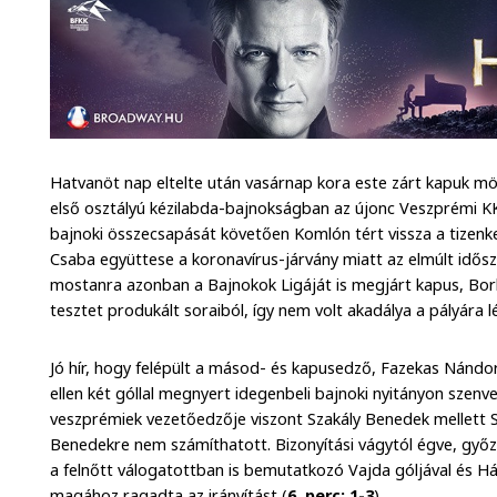
Hatvanöt nap eltelte után vasárnap kora este zárt kapuk mö
első osztályú kézilabda-bajnokságban az újonc Veszprémi KK
bajnoki összecsapását követően Komlón tért vissza a tizen
Csaba együttese a koronavírus-járvány miatt az elmúlt idő
mostanra azonban a Bajnokok Ligáját is megjárt kapus, Bor
tesztet produkált soraiból, így nem volt akadálya a pályára 
Jó hír, hogy felépült a másod- és kapusedző, Fazekas Nánd
ellen két góllal megnyert idegenbeli bajnoki nyitányon szenv
veszprémiek vezetőedzője viszont Szakály Benedek mellett S
Benedekre nem számíthatott. Bizonyítási vágytól égve, győ
a felnőtt válogatottban is bemutatkozó Vajda góljával és Há
magához ragadta az irányítást (
6. perc: 1-3
).