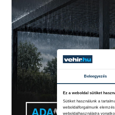
Beleegyezés
Ez a weboldal sütiket haszn
Sütiket használunk a tartal
weboldalforgalmunk elemzésé
weboldalhasználatra vonatko