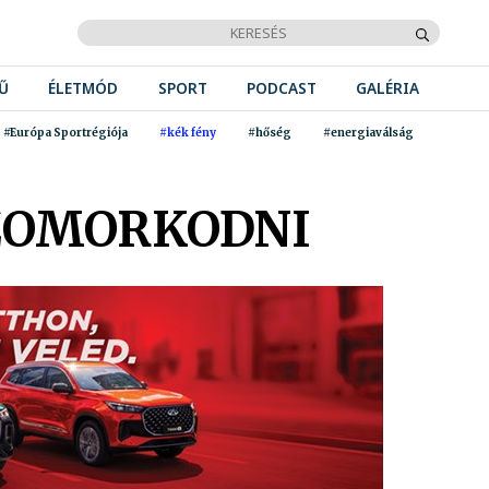
Ű
ÉLETMÓD
SPORT
PODCAST
GALÉRIA
#Európa Sportrégiója
#kék fény
#hőség
#energiaválság
SZOMORKODNI