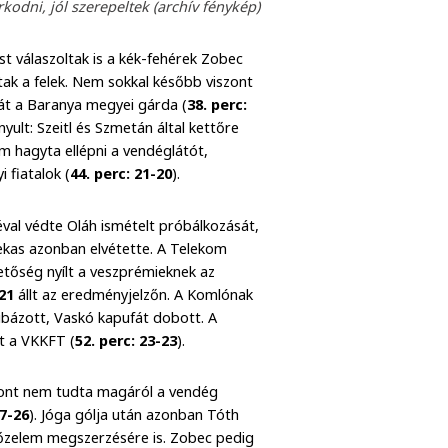
dni, jól szerepeltek (archív fénykép)
t válaszoltak is a kék-fehérek Zobec
tak a felek. Nem sokkal később viszont
ját a Baranya megyei gárda (
38. perc:
ult: Szeitl és Szmetán által kettőre
m hagyta ellépni a vendéglátót,
 fiatalok (
44. perc: 21-20
).
déval védte Oláh ismételt próbálkozását,
zekas azonban elvétette. A Telekom
hetőség nyílt a veszprémieknek az
21
állt az eredményjelzőn. A Komlónak
ibázott, Vaskó kapufát dobott. A
lt a VKKFT (
52. perc: 23-23
).
szont nem tudta magáról a vendég
27-26
). Jóga gólja után azonban Tóth
őzelem megszerzésére is. Zobec pedig