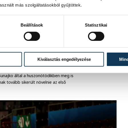
sznált más szolgáltatásokból gyűjtöttek.
Beállítások
Statisztikai
n másodperc elteltével ki is
Kiválasztás engedélyezése
Min
követően Szeitl, Tóth és Fazekas is
). A Komló ugyanakkor rendezte sorait
Sunajko által a huszonötödikben meg is
ak tovább sikerült növelnie az első