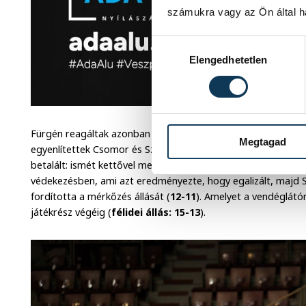
számukra vagy az Ön által ha
Hozzájárulás kiválasztása
Elengedhetetlen
Fürgén reagáltak azonban a házigazdák, akik további kilencve
Megtagad
egyenlítettek Csomor és Szkokán révén. Vendég oldalról ezt 
betalált: ismét kettővel mentek a veszprémiek (
15. perc: 6-8
védekezésben, ami azt eredményezte, hogy egalizált, majd 
fordította a mérkőzés állását (
12-11
). Amelyet a vendéglátón
játékrész végéig (
félidei állás: 15-13
).