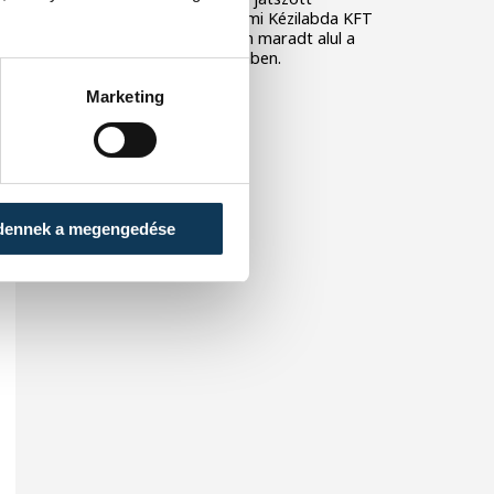
Debrecenben, a Veszprémi Kézilabda KFT
pedig hazai környezetben maradt alul a
Békés együttesével szemben.
Marketing
dennek a megengedése