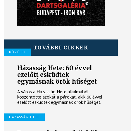
TOVÁBBI CIKKEK
KÖZÉLET
Házasság Hete: 60 évvel
ezelőtt esküdtek
egymásnak örök hűséget
A város a Házasság Hete alkalmából
köszöntötte azokat a párokat, akik 60 évvel
ezelőtt esküdtek egymásnak örök hűséget.
HÁZASSÁG HETE