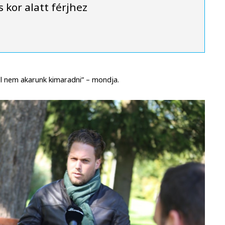
 kor alatt férjhez
ől nem akarunk kimaradni” – mondja.