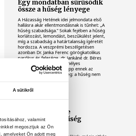
Egy mondatban sűrűsödik
össze a hűség lényege
A Házasság Hetének idei jelmondata első
hallásra akár ellentmondásnak is tűnhet: „A
hűség szabadsága.” Sokak fejében a hűség
korlátozást, lemondást, beszűkülést jelent,
míg a szabadság a határtalanság ígéretét
hordozza. A veszprémi beszélgetésen
azonban Dr. Janka Ferenc görögkatolikus
parókus és felesége, dr. Jankáné dr. Béres
Mária gyógyszerész személyes
történeteiken keresztül épp ennek az
ellenkezőjét mutatták meg: a hűség nem
elvesz, hanem teret nyit.
A sütikről
HÁZASSÁG HETE
A Házasság hete
jelmondata a hűség
tosításához, valamint
szabadsága
einkkel megosztjuk az Ön
l, amelyeket Ön adott meg