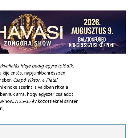
kvállalás ideje pedig egyre tolódik.
a kijelentés, napjainkbanrészben
körében
Csapó Viktor
, a
Fiatal
 elnöke szerint is valóban ritka a
 bennük arra, hogy egyszer családot
w-how. A 25-35 év közöttieknél szintén
ni,