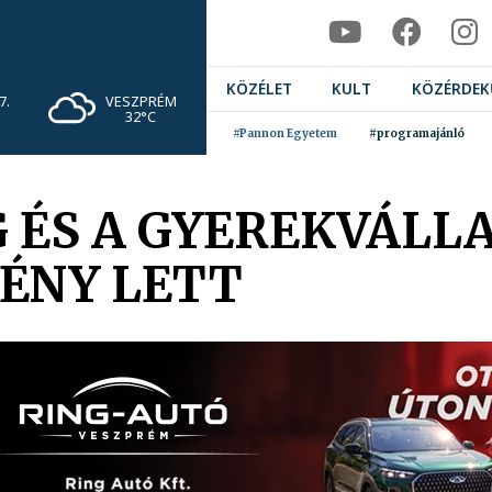
KÖZÉLET
KULT
KÖZÉRDEK
VESZPRÉM
7.
32°C
#Pannon Egyetem
#programajánló
 ÉS A GYEREKVÁLLA
ÉNY LETT