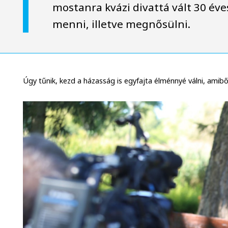
mostanra kvázi divattá vált 30 éves
menni, illetve megnősülni.
Úgy tűnik, kezd a házasság is egyfajta élménnyé válni, amib