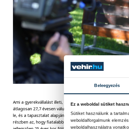
Beleegyezés
Csapó Viktor a FICSAK Veszprém 
Ami a gyerekvállalást illeti, ott már tényleg halogatunk. Ugya
Ez a weboldal sütiket haszn
átlagosan 27,7 évesen válunk szülővé, az átlagot valószínűl
Sütiket használunk a tartal
le, és a tapasztalat alapján inkább 30 éves kor fölött vágunk
weboldalforgalmunk elemzésé
részben az, hogy fiatalabb korban az ember még a saját egz
weboldalhasználatra vonatko
jellemzően 25 éves kor fölött jön el az a pillanat, amikor oly