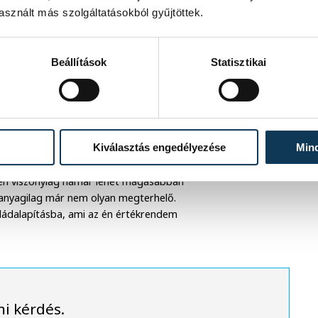
sznált más szolgáltatásokból gyűjtöttek.
dául futja lakástörlesztésre. Másrészt
ai eszközöket vagy egyre gyakrabban
llalást” – teszi hozzá.
Beállítások
Statisztikai
rában nősült meg, 26 volt, amikor
Kiválasztás engedélyezése
Min
mindig csak 30. Mint mondja, nem is
a, hogy fiatalon váljunk szülővé. „Lassan
iben viszonylag hamar lehet magasabban
a anyagilag már nem olyan megterhelő.
saládalapításba, ami az én értékrendem
mi kérdés.