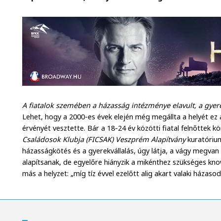
A fiatalok szemében a házasság intézménye elavult, a gyere
Lehet, hogy a 2000-es évek elején még megállta a helyét ez 
érvényét vesztette. Bár a 18-24 év közötti fiatal felnőttek 
Családosok Klubja (FICSAK) Veszprém Alapítvány
kuratóriumi
házasságkötés és a gyerekvállalás, úgy látja, a vágy megvan
alapítsanak, de egyelőre hiányzik a mikénthez szükséges kno
más a helyzet: „míg tíz évvel ezelőtt alig akart valaki házasod