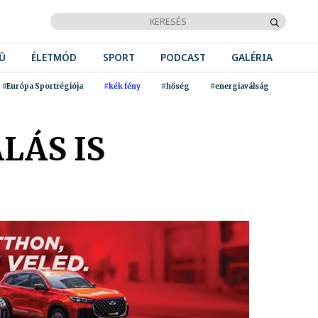
Ű
ÉLETMÓD
SPORT
PODCAST
GALÉRIA
#Európa Sportrégiója
#kék fény
#hőség
#energiaválság
LÁS IS