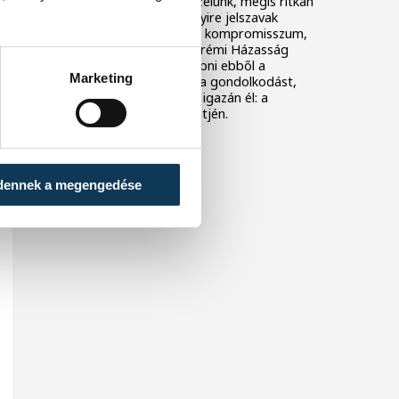
A házasságról sokat beszélünk, mégis ritkán
beszélünk róla jól. Többnyire jelszavak
maradnak, mint a válság, kompromisszum,
szeretet, munka. A veszprémi Házasság
hete idén megpróbál kilépni ebből a
Marketing
nyelvből, és ott folytatni a gondolkodást,
ahol a legtöbb kapcsolat igazán él: a
hétköznapi döntések szintjén.
dennek a megengedése