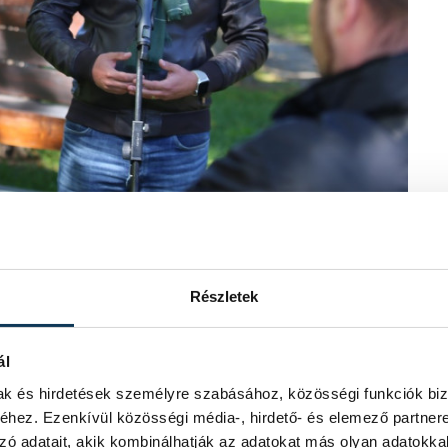
Részletek
egyik rendezvényén (fotó: archív)
n egy 2012-es statisztika szerint
ál
eg a kevésbé szerencsés régiók húzzák
mak és hirdetések személyre szabásához, közösségi funkciók biz
 bele a családalapításba. „Ennek oka
hez. Ezenkívül közösségi média-, hirdető- és elemező partner
isztenciáját próbálja megalapozni, és
zó adatait, akik kombinálhatják az adatokat más olyan adatokka
an munkát tudsz vállalni, amire lehet