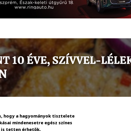
os, hogy a hagyományok tisztelete
okásai mindenesetre egész színes
is tetten érhetők.