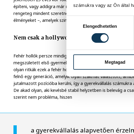
számukra vagy az Ön által ha
építeni, vagy addigra már megtakarítottál annyit, amiből pél
rengeteg mindent szeretnénk felhalmozni az életben – fizik
Hozzájárulás kiválasztása
élményeket –, amelyek szintén háttérbe szorítják a gyermekvá
Elengedhetetlen
Nem csak a hollywoodi filmekben létezik
Fehér hollók persze mindig akadnak. Viktor is az: 24 éves ko
Megtagad
megszületett első gyermeke, 29, amikor a második, és még 
olyan ritkák ezek a fehér hollók, sőt, érez némi tendálást arr
felnő egy generáció, amelyik olyan szakmát választott, am
jutalmazott pozícióba kerülni, így a gyerekvállalás számukr
De akad olyan, aki kevésbé stabil helyzetben is belevág a c
szerint nem probléma, hiszen
a gyerekvállalás alapvetően érzel