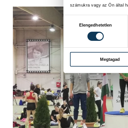
számukra vagy az Ön által ha
Hozzájárulás kiválasztása
Elengedhetetlen
Megtagad