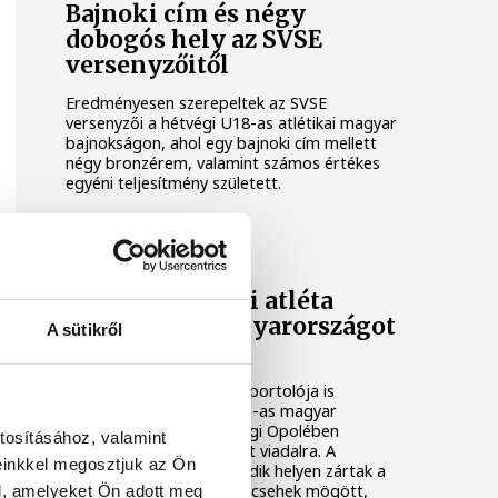
Bajnoki cím és négy
dobogós hely az SVSE
versenyzőitől
Eredményesen szerepeltek az SVSE
versenyzői a hétvégi U18-as atlétikai magyar
bajnokságon, ahol egy bajnoki cím mellett
négy bronzérem, valamint számos értékes
egyéni teljesítmény született.
SVSE
Négy veszprémi atléta
képviselte Magyarországot
A sütikről
Opolében
A veszprémi SVSE négy sportolója is
meghívást kapott az U23-as magyar
csapatba, a lengyelországi Opolében
tosításához, valamint
megrendezett válogatott viadalra. A
einkkel megosztjuk az Ön
magyarok végül a harmadik helyen zártak a
házigazda lengyelek és a csehek mögött,
l, amelyeket Ön adott meg