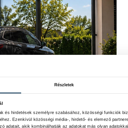
Részletek
ál
mak és hirdetések személyre szabásához, közösségi funkciók biz
hez. Ezenkívül közösségi média-, hirdető- és elemező partner
zó adatait, akik kombinálhatják az adatokat más olyan adatokka