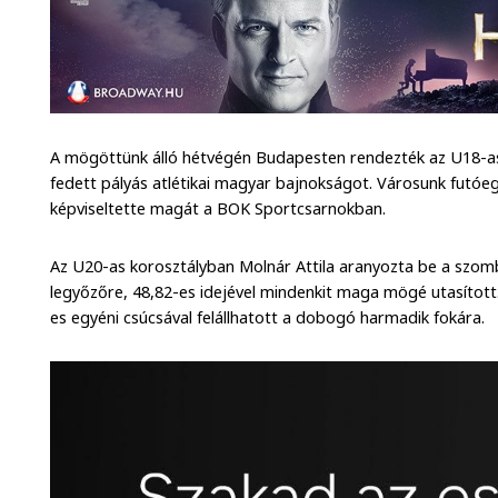
A mögöttünk álló hétvégén Budapesten rendezték az U18-as
fedett pályás atlétikai magyar bajnokságot. Városunk futóeg
képviseltette magát a BOK Sportcsarnokban.
Az U20-as korosztályban Molnár Attila aranyozta be a szomb
legyőzőre, 48,82-es idejével mindenkit maga mögé utasított.
es egyéni csúcsával felállhatott a dobogó harmadik fokára.