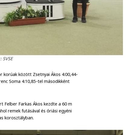
: SVSE
r korúak között Zsetnyai Ákos 4:00,44-
erenc Soma 4:10,85-tel másodikként
ort Felber Farkas Ákos kezdte a 60 m
hol remek futásával és óriási egyéni
as korosztályban.