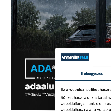
Beleegyezés
Ez a weboldal sütiket haszn
Sütiket használunk a tartal
weboldalforgalmunk elemzésé
weboldalhasználatra vonatko