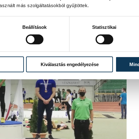
sznált más szolgáltatásokból gyűjtöttek.
Beállítások
Statisztikai
Kiválasztás engedélyezése
Min