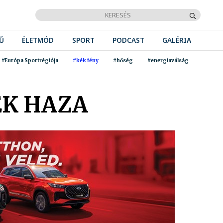
Ű
ÉLETMÓD
SPORT
PODCAST
GALÉRIA
#Európa Sportrégiója
#kék fény
#hőség
#energiaválság
EK HAZA