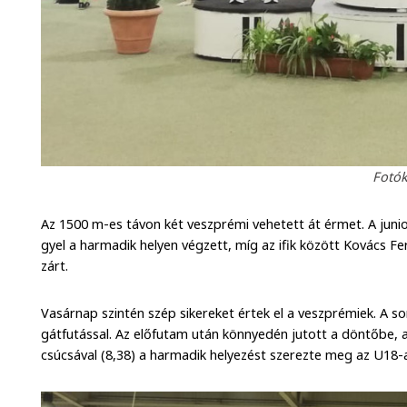
Fotók
Az 1500 m-es távon két veszprémi vehetett át érmet. A junio
gyel a harmadik helyen végzett, míg az ifik között Kovács F
zárt.
Vasárnap szintén szép sikereket értek el a veszprémiek. A s
gátfutással. Az előfutam után könnyedén jutott a döntőbe, a
csúcsával (8,38) a harmadik helyezést szerezte meg az U18-