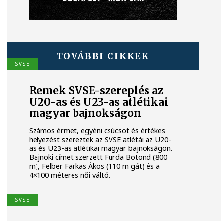
TOVÁBBI CIKKEK
SVSE
Remek SVSE-szereplés az
U20-as és U23-as atlétikai
magyar bajnokságon
Számos érmet, egyéni csúcsot és értékes
helyezést szereztek az SVSE atlétái az U20-
as és U23-as atlétikai magyar bajnokságon.
Bajnoki címet szerzett Furda Botond (800
m), Felber Farkas Ákos (110 m gát) és a
4×100 méteres női váltó.
SVSE