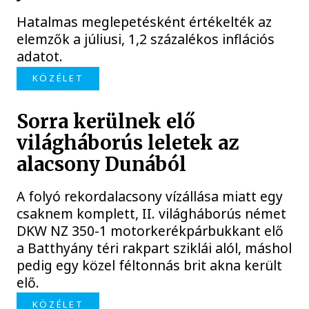
Hatalmas meglepetésként értékelték az
elemzők a júliusi, 1,2 százalékos inflációs
adatot.
KÖZÉLET
Sorra kerülnek elő
világháborús leletek az
alacsony Dunából
A folyó rekordalacsony vízállása miatt egy
csaknem komplett, II. világháborús német
DKW NZ 350-1 motorkerékpárbukkant elő
a Batthyány téri rakpart sziklái alól, máshol
pedig egy közel féltonnás brit akna került
elő.
KÖZÉLET