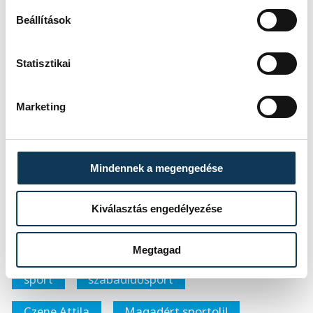
minden magas színvonal
Beállítások
megtalálható. Nem feledve,
hogy Veszprém 2023-ban
Statisztikai
Európa Kulturális Fővárosa
lesz; a megyeszékhelyet
Marketing
ezért az egészség fővárosává
is varázsolnánk
Mindennek a megengedése
Kiválasztás engedélyezése
– zárta Czene Attila.
Megtagad
sport
szabadidősport
Czene Attila
Magadért sportolj!