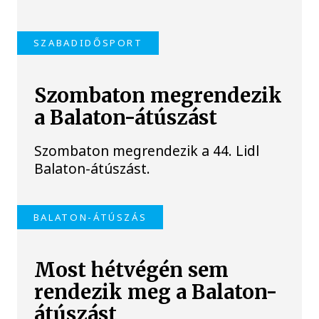
SZABADIDŐSPORT
Szombaton megrendezik
a Balaton-átúszást
Szombaton megrendezik a 44. Lidl
Balaton-átúszást.
BALATON-ÁTÚSZÁS
Most hétvégén sem
rendezik meg a Balaton-
átúszást