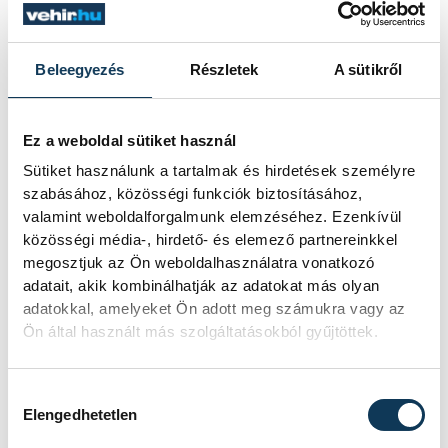
tekintetében egyelőre még nem
mutatkozott pozitív változás. Igaz, a
zöldségfogyasztás mértéke megnőtt, még
Beleegyezés
Részletek
A sütikről
a jelentős infláció ellenére is.
Ez a weboldal sütiket használ
Sütiket használunk a tartalmak és hirdetések személyre
szabásához, közösségi funkciók biztosításához,
Ha a vírushelyzet is lehetővé
valamint weboldalforgalmunk elemzéséhez. Ezenkívül
teszi, a közeljövőben egy
közösségi média-, hirdető- és elemező partnereinkkel
újabb projektek is
megosztjuk az Ön weboldalhasználatra vonatkozó
szeretnénk útjára indítani,
adatait, akik kombinálhatják az adatokat más olyan
adatokkal, amelyeket Ön adott meg számukra vagy az
amelynek elsődleges
Ön által használt más szolgáltatásokból gyűjtöttek.
célpontja a Közép-dunántúli
régió lenne, hiszen mind
Hozzájárulás kiválasztása
infrastruktúrában,
Elengedhetetlen
mind eszközök terén itt