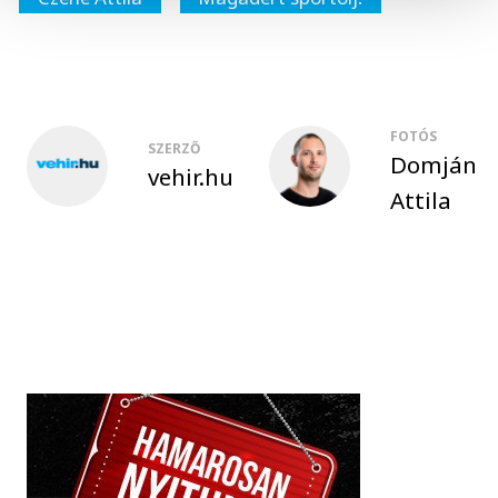
FOTÓS
SZERZŐ
Domján
vehir.hu
Attila