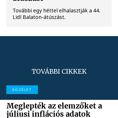
További egy héttel elhalasztják a 44.
Lidl Balaton-átúszást.
TOVÁBBI CIKKEK
KÖZÉLET
Meglepték az elemzőket a
júliusi inflációs adatok