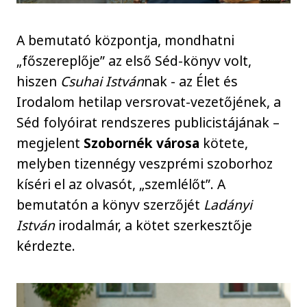
A bemutató központja, mondhatni
„főszereplője” az első Séd-könyv volt,
hiszen
Csuhai István
nak - az Élet és
Irodalom hetilap versrovat-vezetőjének, a
Séd folyóirat rendszeres publicistájának –
megjelent
Szobornék városa
kötete,
melyben tizennégy veszprémi szoborhoz
kíséri el az olvasót, „szemlélőt”. A
bemutatón a könyv szerzőjét
Ladányi
István
irodalmár, a kötet szerkesztője
kérdezte.