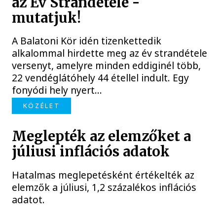
az Év Strandétele -
mutatjuk!
A Balatoni Kör idén tizenkettedik
alkalommal hirdette meg az év strandétele
versenyt, amelyre minden eddiginél több,
22 vendéglátóhely 44 étellel indult. Egy
fonyódi hely nyert...
KÖZÉLET
Meglepték az elemzőket a
júliusi inflációs adatok
Hatalmas meglepetésként értékelték az
elemzők a júliusi, 1,2 százalékos inflációs
adatot.