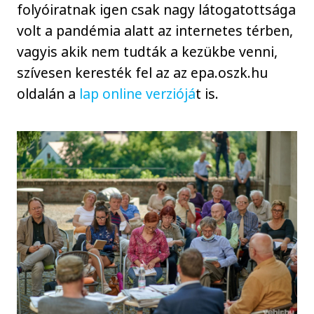
folyóiratnak igen csak nagy látogatottsága
volt a pandémia alatt az internetes térben,
vagyis akik nem tudták a kezükbe venni,
szívesen keresték fel az az epa.oszk.hu
oldalán a
lap online verziójá
t is.