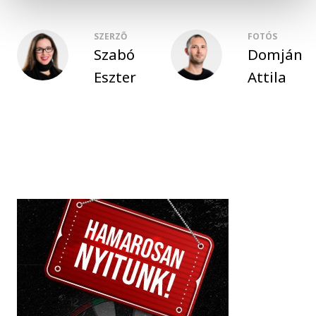
SZERZŐ
FOTÓS
Szabó
Domján
Eszter
Attila