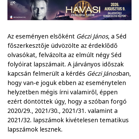
Az eseményen elsőként
Géczi János
, a Séd
főszerkesztője üdvözölte az érdeklődő
olvasókat, felvázolta az elmúlt négy Séd
folyóirat lapszámait. A járványos időszak
kapcsán felmerült a kérdés
Géczi János
ban,
hogy van-e joguk ebben az eseménytelen
helyzetben mégis írni valamiről, éppen
ezért döntöttek úgy, hogy a szóban forgó
2020/29., 2021/30., 2021/31. valamint a
2021/32. lapszámok kivételesen tematikus
lapszámok lesznek.