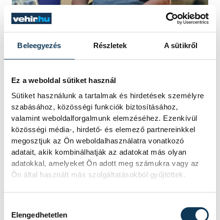
Csuhai István
Beleegyezés
Részletek
A sütikről
Géczi János
, a következő Séd bemutatóról
elárulta, egy veszprémi sétával
Ez a weboldal sütiket használ
egybekötött esemény lesz, ahol a szerzővel
Sütiket használunk a tartalmak és hirdetések személyre
együtt személyesen is elsétálhatunk azon
szabásához, közösségi funkciók biztosításához,
szobrokhoz, melyek a kötetben
valamint weboldalforgalmunk elemzéséhez. Ezenkívül
közösségi média-, hirdető- és elemező partnereinkkel
szerepelnek. További terv, hogy minden
megosztjuk az Ön weboldalhasználatra vonatkozó
évben megjelenjen egy Séd-könyv.
adatait, akik kombinálhatják az adatokat más olyan
adatokkal, amelyeket Ön adott meg számukra vagy az
Ön által használt más szolgáltatásokból gyűjtöttek.
A szerzővel korábban készült
interjúnkból
idézünk: „ha az utcán
Hozzájárulás kiválasztása
lencsevégre kapsz egy embert,
Elengedhetetlen