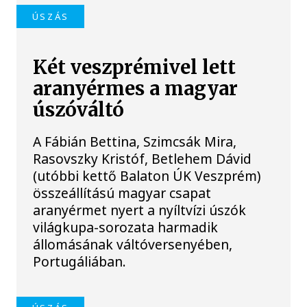
ÚSZÁS
Két veszprémivel lett
aranyérmes a magyar
úszóváltó
A Fábián Bettina, Szimcsák Mira,
Rasovszky Kristóf, Betlehem Dávid
(utóbbi kettő Balaton ÚK Veszprém)
összeállítású magyar csapat
aranyérmet nyert a nyíltvízi úszók
világkupa-sorozata harmadik
állomásának váltóversenyében,
Portugáliában.