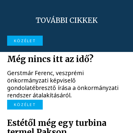
TOVÁBBI CIKKEK
KÖZÉLET
Még nincs itt az idő?
Gerstmár Ferenc, veszprémi
önkormányzati képviselő
gondolatébresztő írása a önkormányzati
rendszer átalakításáról.
KÖZÉLET
Estétől még egy turbina
termel Pakson