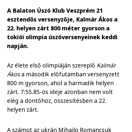
A Balaton Úszó Klub Veszprém 21
esztendős versenyzője, Kalmár Ákos a
22. helyen zárt 800 méter gyorson a
tokiói olimpia úszóversenyeinek keddi
napján.
Az élete első olimpiáján szereplő
Kalmár
Ákos
a második előfutamban versenyzett
800 m gyorson, ahol a harmadik helyen
zárt. 7:55.85-ös ideje azonban nem volt
elég a döntőhöz, összesítésben a 22.
helyen zárt.
A számot az ukrán Mihajlo Romancsuk