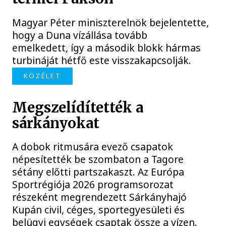
Magyar Péter miniszterelnök bejelentette,
hogy a Duna vízállása tovább
emelkedett, így a második blokk hármas
turbináját hétfő este visszakapcsolják.
KÖZÉLET
Megszelídítették a
sárkányokat
A dobok ritmusára evező csapatok
népesítették be szombaton a Tagore
sétány előtti partszakaszt. Az Európa
Sportrégiója 2026 programsorozat
részeként megrendezett Sárkányhajó
Kupán civil, céges, sportegyesületi és
belügyi egységek csaptak össze a vízen.