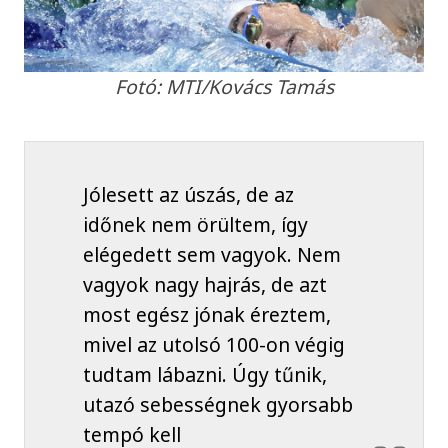
Fotó: MTI/Kovács Tamás
Jólesett az úszás, de az
időnek nem örültem, így
elégedett sem vagyok. Nem
vagyok nagy hajrás, de azt
most egész jónak éreztem,
mivel az utolsó 100-on végig
tudtam lábazni. Úgy tűnik,
utazó sebességnek gyorsabb
tempó kell