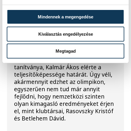
Huszonhárom évesen
Mindennek a megengedése
vonult vissza a
Kiválasztás engedélyezése
veszprémi olimpikon
úszó
Megtagad
Szokolai László edző szerint
tanítványa, Kalmár Ákos elérte a
teljesítőképessége határát. Úgy véli,
akármennyit edzhet az olimpikon,
egyszerűen nem tud már annyit
fejlődni, hogy nemzetközi szinten
olyan kimagasló eredményeket érjen
el, mint klubtársai, Rasovszky Kristóf
és Betlehem Dávid.