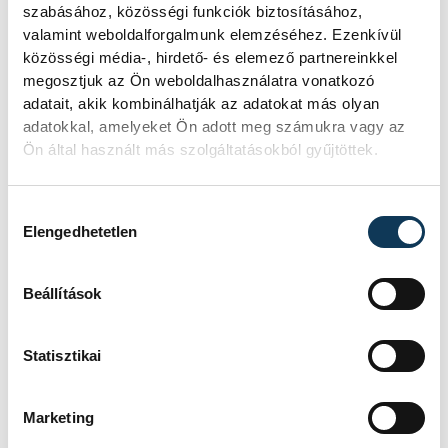
szabásához, közösségi funkciók biztosításához,
Szokolai László
valamint weboldalforgalmunk elemzéséhez. Ezenkívül
közösségi média-, hirdető- és elemező partnereinkkel
megosztjuk az Ön weboldalhasználatra vonatkozó
adatait, akik kombinálhatják az adatokat más olyan
adatokkal, amelyeket Ön adott meg számukra vagy az
Ön által használt más szolgáltatásokból gyűjtöttek.
SZERZŐ
vehir.hu
Hozzájárulás kiválasztása
Elengedhetetlen
Beállítások
Statisztikai
TOVÁBBI CIKKEK
Marketing
KALMÁR ÁKOS