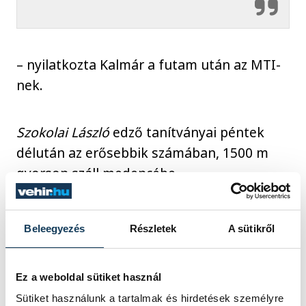
– nyilatkozta Kalmár a futam után az MTI-
nek.
Szokolai László
edző tanítványai péntek
délután az erősebbik számában, 1500 m
gyorson száll medencébe.
Beleegyezés
Részletek
A sütikről
sport
úszás
olimpia
Balaton Úszó Klub Veszprém
Ez a weboldal sütiket használ
Tokió 2020
Kalmár Ákos
Sütiket használunk a tartalmak és hirdetések személyre