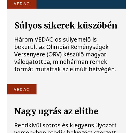
VEDAC
Súlyos sikerek küszöbén
Három VEDAC-os súlyemelő is
bekerült az Olimpiai Reménységek
Versenyére (ORV) készülő magyar
válogatottba, mindhárman remek
formát mutattak az elmúlt hétvégén.
VEDAC
Nagy ugrás az elitbe
Rendkívül szoros és kiegyensúlyozott
versenyben ötödik helyezést szerzett