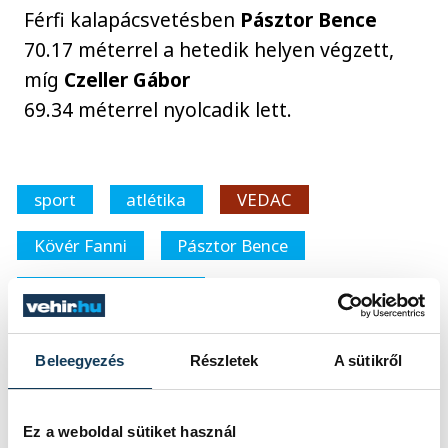
Férfi kalapácsvetésben
Pásztor Bence
70.17 méterrel a hetedik helyen végzett,
míg
Czeller Gábor
69.34 méterrel nyolcadik lett.
sport
atlétika
VEDAC
Kövér Fanni
Pásztor Bence
Máté Fanni Szabina
Beleegyezés
Részletek
A sütikről
SZERZŐ
Ez a weboldal sütiket használ