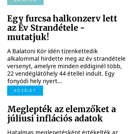
BALATON
Egy furcsa halkonzerv lett
az Év Strandétele -
mutatjuk!
A Balatoni Kör idén tizenkettedik
alkalommal hirdette meg az év strandétele
versenyt, amelyre minden eddiginél több,
22 vendéglátóhely 44 étellel indult. Egy
fonyódi hely nyert...
KÖZÉLET
Meglepték az elemzőket a
júliusi inflációs adatok
Hatalmas meglepetésként értékelték az