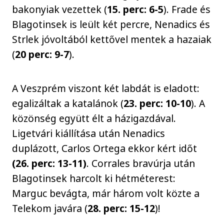
bakonyiak vezettek (
15. perc: 6-5
). Frade és
Blagotinsek is leült két percre, Nenadics és
Strlek jóvoltából kettővel mentek a hazaiak
(
20 perc: 9-7
).
A Veszprém viszont két labdát is eladott:
egalizáltak a katalánok (
23. perc: 10-10
). A
közönség együtt élt a házigazdával.
Ligetvári kiállítása után Nenadics
duplázott, Carlos Ortega ekkor kért időt
(26. perc: 13-11)
. Corrales bravúrja után
Blagotinsek harcolt ki hétméterest:
Marguc bevágta, már három volt közte a
Telekom javára (
28. perc: 15-12
)!