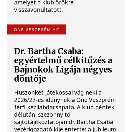
amelyet a klub örökre
visszavonultatott.
ONE VESZPRÉM HC
Dr. Bartha Csaba:
egyértelmű célkitűzés a
Bajnokok Ligája négyes
döntője
Huszonkét játékossal vág neki a
2026/27-es idénynek a One Veszprém
férfi kézilabdacsapata. A klub péntek
délutáni szezonnyitó
sajtótájékoztatóján dr. Bartha Csaba
vezérigazgató kijelentette: a jubileumi