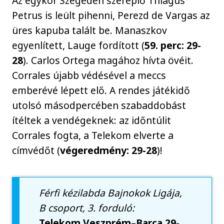
Az egykor Szegeden szereplő Thiagus
Petrus is leült pihenni, Perezd de Vargas az
üres kapuba talált be. Manaszkov
egyenlített, Lauge fordított (
59. perc: 29-
28
). Carlos Ortega magához hívta övéit.
Corrales újabb védésével a meccs
emberévé lépett elő. A rendes játékidő
utolsó másodpercében szabaddobást
ítéltek a vendégeknek: az időntúlit
Corrales fogta, a Telekom elverte a
címvédőt (
végeredmény: 29-28
)!
Férfi kézilabda Bajnokok Ligája,
B csoport, 3. forduló:
Telekom Veszprém–Barca
29-