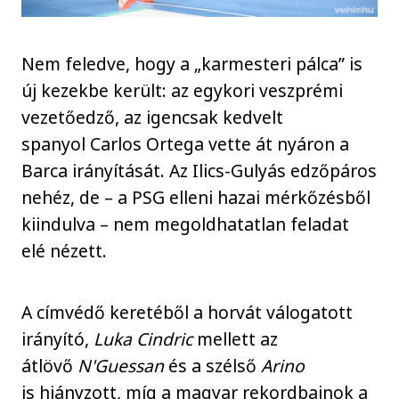
Nem feledve, hogy a „karmesteri pálca” is
új kezekbe került: az egykori veszprémi
vezetőedző, az igencsak kedvelt
spanyol Carlos Ortega vette át nyáron a
Barca irányítását. Az Ilics-Gulyás edzőpáros
nehéz, de – a PSG elleni hazai mérkőzésből
kiindulva – nem megoldhatatlan feladat
elé nézett.
A címvédő keretéből a horvát válogatott
irányító,
Luka Cindric
mellett az
átlövő
N'Guessan
és a szélső
Arino
is hiányzott, míg a magyar rekordbajnok a