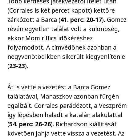
Több kérdéses játékvezetői ítélet után
(Corrales is két percet kapott) kettőre
zárkózott a Barca (
41. perc: 20-17
). Gomez
révén egyetlen találat volt a különbség,
ekkor Momir Ilics időkéréshez
folyamodott. A címvédőnek azonban a
negyvenötödikben sikerült kiegyenlítenie
(
23-23
).
Át is vette a vezetést a Barca Gomez
találatával, Manaszkov azonban fürgén
egalizált. Corrales parádézott, a Veszprém
így lépésben haladt a katalán alakulattal
(
54. perc: 26-26
). Richardson kiállítását
követően Jahja vette vissza a vezetést. Az