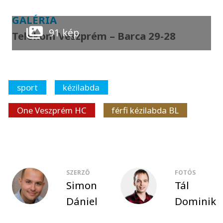
GALÉRIA
91 kép
Telekom Veszprém – Barca 29-28
sport
kézilabda
One Veszprém HC
férfi kézilabda BL
SZERZŐ
FOTÓS
Simon
Tál
Dániel
Dominik