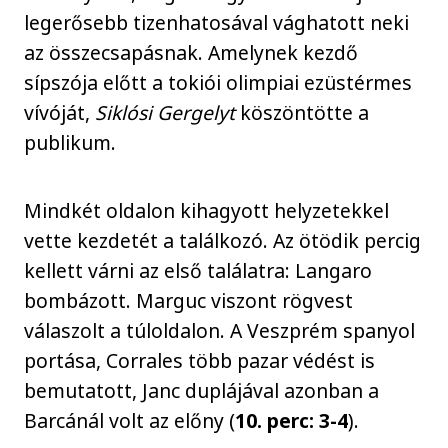
legerősebb tizenhatosával vághatott neki
az összecsapásnak. Amelynek kezdő
sípszója előtt a tokiói olimpiai ezüstérmes
vívóját,
Siklósi Gergelyt
köszöntötte a
publikum.
Mindkét oldalon kihagyott helyzetekkel
vette kezdetét a találkozó. Az ötödik percig
kellett várni az első találatra: Langaro
bombázott. Marguc viszont rögvest
válaszolt a túloldalon. A Veszprém spanyol
portása, Corrales több pazar védést is
bemutatott, Janc duplájával azonban a
Barcánál volt az előny (
10. perc: 3-4
).