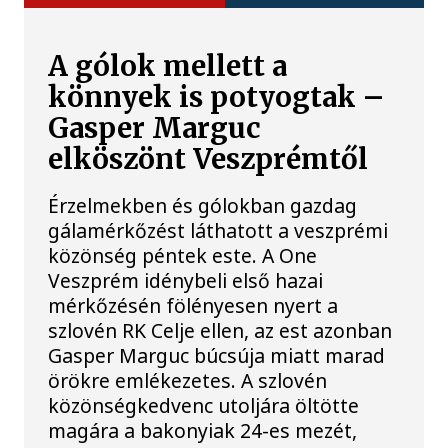
A gólok mellett a
könnyek is potyogtak –
Gasper Marguc
elköszönt Veszprémtől
Érzelmekben és gólokban gazdag
gálamérkőzést láthatott a veszprémi
közönség péntek este. A One
Veszprém idénybeli első hazai
mérkőzésén fölényesen nyert a
szlovén RK Celje ellen, az est azonban
Gasper Marguc búcsúja miatt marad
örökre emlékezetes. A szlovén
közönségkedvenc utoljára öltötte
magára a bakonyiak 24-es mezét,