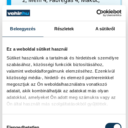
LANGARO 5, Fernandez Perez 2
Csere:
Maciel (kapus), Zein,
Thiagus Petrus, RICHARDSON 5,
Beleegyezés
Részletek
A sütikről
Frade, GOMEZ ABELLO 5 (1)
Vezetőedző:
Carlos Ortega
Ez a weboldal sütiket használ
Hétméteresek:
4/4, ill. 2/1
Sütiket használunk a tartalmak és hirdetések személyre
Kiállítások:
12, ill. 6 perc
szabásához, közösségi funkciók biztosításához,
A mérkőzés alakulása:
10. perc:
valamint weboldalforgalmunk elemzéséhez. Ezenkívül
3-4, 20. perc: 9-7, 30 perc: 16-12,
közösségi média-, hirdető- és elemező partnereinkkel
40. perc: 20-17, 50. perc: 24-25,
megosztjuk az Ön weboldalhasználatra vonatkozó
adatait, akik kombinálhatják az adatokat más olyan
60. perc: 29-28
adatokkal, amelyeket Ön adott meg számukra vagy az
Ön által használt más szolgáltatásokból gyűjtöttek.
Így értékelte a látottakat
Hozzájárulás kiválasztása
Elengedhetetlen