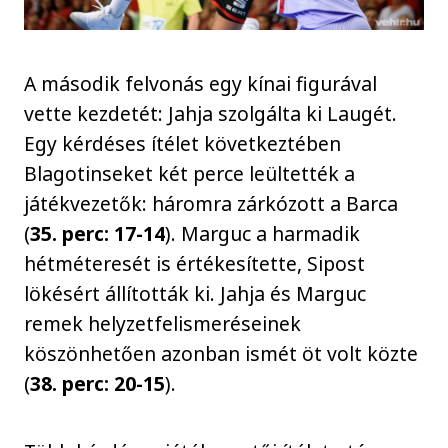
A második felvonás egy kínai figurával
vette kezdetét: Jahja szolgálta ki Laugét.
Egy kérdéses ítélet következtében
Blagotinseket két perce leültették a
játékvezetők: háromra zárkózott a Barca
(
35. perc: 17-14
). Marguc a harmadik
hétméteresét is értékesítette, Sipost
lökésért állították ki. Jahja és Marguc
remek helyzetfelismeréseinek
köszönhetően azonban ismét öt volt közte
(
38. perc: 20-15
).