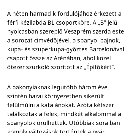
A héten harmadik fordulójához érkezett a
férfi kézilabda BL csoportköre. A „B” jelű
nyolcasban szereplő Veszprém szerda este
a sorozat címvédőjével, a spanyol bajnok,
kupa- és szuperkupa-győztes Barcelonával
csapott össze az Arénában, ahol közel
ötezer szurkoló szorított az „Építőkért”.
A bakonyiaknak legutóbb három éve,
szintén hazai környezetben sikerült
felülmúlni a katalánokat. Azóta kétszer
találkoztak a felek, mindkét alkalommal a
spanyolok örülhettek. Utóbbiak soraiban
komoly változások történtek a nyár