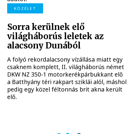
KÖZÉLET
Sorra kerülnek elő
világháborús leletek az
alacsony Dunából
A folyó rekordalacsony vízállása miatt egy
csaknem komplett, II. világháborús német
DKW NZ 350-1 motorkerékpárbukkant elő
a Batthyány téri rakpart sziklái alól, máshol
pedig egy közel féltonnás brit akna került
elő.