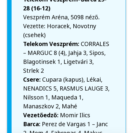
28 (16-12)
Veszprém Aréna, 5098 néző.
Vezette: Horacek, Novotny
(csehek)
Telekom Veszprém:
CORRALES
– MARGUC 8 (4), Jahja 3, Sipos,
Blagotinsek 1, Ligetvári 3,
Strlek 2
Csere:
Cupara (kapus), Lékai,
NENADICS 5, RASMUS LAUGE 3,
Nilsson 1, Maqueda 1,
Manaszkov 2, Mahé
Vezetőedző:
Momir Ilics
Barca:
Perez de Vargas 1 – Janc
2, Mem 4, Fabregas 4, Makuc,