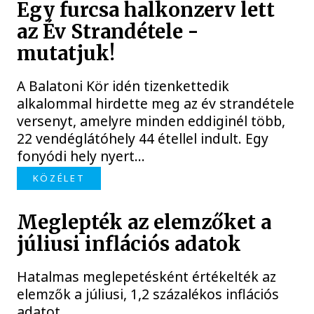
Egy furcsa halkonzerv lett
az Év Strandétele -
mutatjuk!
A Balatoni Kör idén tizenkettedik
alkalommal hirdette meg az év strandétele
versenyt, amelyre minden eddiginél több,
22 vendéglátóhely 44 étellel indult. Egy
fonyódi hely nyert...
KÖZÉLET
Meglepték az elemzőket a
júliusi inflációs adatok
Hatalmas meglepetésként értékelték az
elemzők a júliusi, 1,2 százalékos inflációs
adatot.