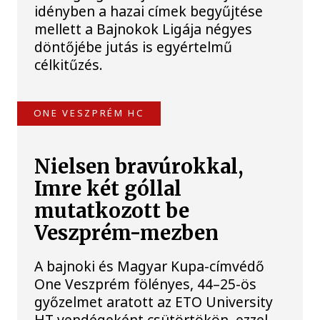
idényben a hazai címek begyűjtése
mellett a Bajnokok Ligája négyes
döntőjébe jutás is egyértelmű
célkitűzés.
ONE VESZPRÉM HC
Nielsen bravúrokkal,
Imre két góllal
mutatkozott be
Veszprém-mezben
A bajnoki és Magyar Kupa-címvédő
One Veszprém fölényes, 44–25-ös
győzelmet aratott az ETO University
HT vendégeként csütörtökön, ezzel