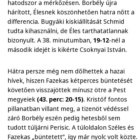
hatodszor a mérkőzésen. Borbély újra
hárított, Élesnek köszönhetően hatra nőtt a
differencia. Bugyáki kiskiállítását Schmid
tudta kihasználni, de Éles tarthatatlannak
bizonyult. A 38. minutumban,
19-12
-nél a
második idejét is kikérte Csoknyai István.
Hátra persze még nem dőlhettek a hazai
hívek, hiszen Fazekas kétperces büntetését
követően visszajöttek mínusz ötre a Pest
megyeiek
(43. perc: 20-15)
. Kristóf fontos
pillanatban villant meg, a tizenöt védéssel
záró Borbély eszén pedig hetesből sem
tudott túljárni Perisic. A túloldalon Széles és
Fazekas „büntetett”, így már nyolc volt közte.