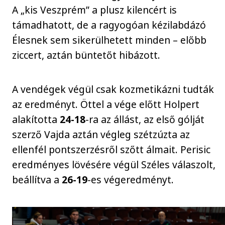
A „kis Veszprém” a plusz kilencért is
támadhatott, de a ragyogóan kézilabdázó
Élesnek sem sikerülhetett minden – előbb
ziccert, aztán büntetőt hibázott.
A vendégek végül csak kozmetikázni tudták
az eredményt. Öttel a vége előtt Holpert
alakította
24-18
-ra az állást, az első gólját
szerző Vajda aztán végleg szétzúzta az
ellenfél pontszerzésről szőtt álmait. Perisic
eredményes lövésére végül Széles válaszolt,
beállítva a
26-19
-es végeredményt.