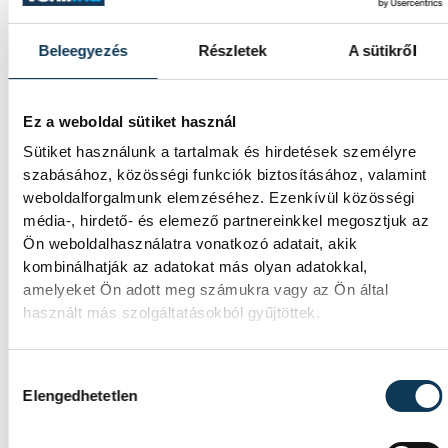
Beleegyezés
Részletek
A sütikről
Így látták a főszereplők
Ez a weboldal sütiket használ
Tombor Csaba:
– A végeredménytől
Sütiket használunk a tartalmak és hirdetések személyre
függetlenül igazi rangadót vívtunk.
szabásához, közösségi funkciók biztosításához, valamint
Készültünk a Kalász játékára, amelynek
weboldalforgalmunk elemzéséhez. Ezenkívül közösségi
média-, hirdető- és elemező partnereinkkel megosztjuk az
soraiban igazi nehéztüzérek játszanak. Az els
Ön weboldalhasználatra vonatkozó adatait, akik
félidőben kicsit szerencsétlenek voltunk a
kombinálhatják az adatokat más olyan adatokkal,
kipattanó labdákkal. Összességében a
amelyeket Ön adott meg számukra vagy az Ön által
használt más szolgáltatásokból gyűjtöttek.
kapusteljesítményünknek, a
védekezésünknek és a gyors góljainknak
köszönhetően tudtunk ilyen különbséggel
Hozzájárulás kiválasztása
Elengedhetetlen
nyerni.