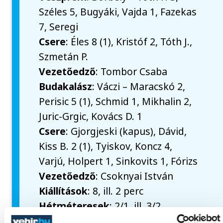
Széles 5, Bugyáki, Vajda 1, Fazekas
7, Seregi
Csere
: Éles 8 (1), Kristóf 2, Tóth J.,
Szmetán P.
Vezetőedző
: Tombor Csaba
Budakalász
: Váczi – Maracskó 2,
Perisic 5 (1), Schmid 1, Mikhalin 2,
Juric-Grgic, Kovács D. 1
Csere
: Gjorgjeski (kapus), Dávid,
Kiss B. 2 (1), Tyiskov, Koncz 4,
Varjú, Holpert 1, Sinkovits 1, Fórizs
Vezetőedző
: Csoknyai István
Kiállítások
: 8, ill. 2 perc
Hétméteresek
: 2/1, ill. 3/2