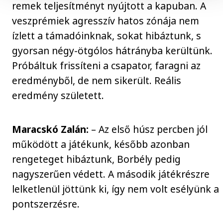
remek teljesítményt nyújtott a kapuban. A
veszprémiek agresszív hatos zónája nem
ízlett a támadóinknak, sokat hibáztunk, s
gyorsan négy-ötgólos hátrányba kerültünk.
Próbáltuk frissíteni a csapator, faragni az
eredményből, de nem sikerült. Reális
eredmény született.
Maracskó Zalán:
– Az első húsz percben jól
működött a játékunk, később azonban
rengeteget hibáztunk, Borbély pedig
nagyszerűen védett. A második játékrészre
lelketlenül jöttünk ki, így nem volt esélyünk a
pontszerzésre.