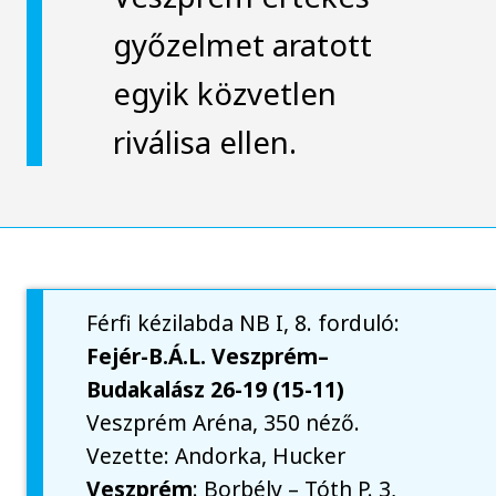
győzelmet aratott
egyik közvetlen
riválisa ellen.
Férfi kézilabda NB I, 8. forduló:
Fejér-B.Á.L. Veszprém–
Budakalász 26-19 (15-11)
Veszprém Aréna, 350 néző.
Vezette: Andorka, Hucker
Veszprém
: Borbély – Tóth P. 3,