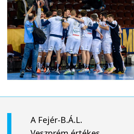
A Fejér-B.Á.L.
Veszprém értékes