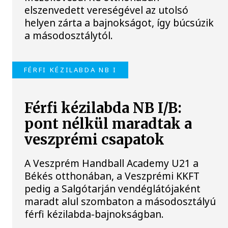
elszenvedett vereségével az utolsó
helyen zárta a bajnokságot, így búcsúzik
a másodosztálytól.
FÉRFI KÉZILABDA NB I
Férfi kézilabda NB I/B:
pont nélkül maradtak a
veszprémi csapatok
A Veszprém Handball Academy U21 a
Békés otthonában, a Veszprémi KKFT
pedig a Salgótarján vendéglátójaként
maradt alul szombaton a másodosztályú
férfi kézilabda-bajnokságban.