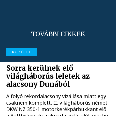
TOVÁBBI CIKKEK
KÖZÉLET
Sorra kerülnek elő
világháborús leletek az
alacsony Dunából
A folyó rekordalacsony vízállása miatt egy
csaknem komplett, II. világháborús német
DKW NZ 350-1 motorkerékpárbukkant elő
a Batthyány téri rakpart sziklái alól, máshol