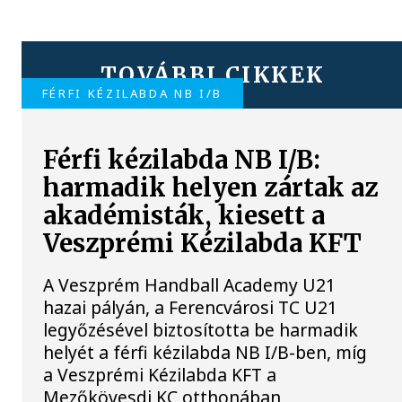
TOVÁBBI CIKKEK
FÉRFI KÉZILABDA NB I/B
Férfi kézilabda NB I/B:
harmadik helyen zártak az
akadémisták, kiesett a
Veszprémi Kézilabda KFT
A Veszprém Handball Academy U21
hazai pályán, a Ferencvárosi TC U21
legyőzésével biztosította be harmadik
helyét a férfi kézilabda NB I/B-ben, míg
a Veszprémi Kézilabda KFT a
Mezőkövesdi KC otthonában