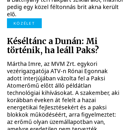
pedig egy közel féltonnás brit akna került
elő.
KÖZÉLET
Késéltánc a Dunán: Mi
történik, ha leáll Paks?
Mártha Imre, az MVM Zrt. egykori
vezérigazgatója ATV-n Rónai Egonnak
adott interjújában vázolta fel a Paksi
Atomerőmű előtt álló példátlan
technológiai kihívásokat. A szakember, aki
korábban éveken át felelt a hazai
energetikai fejlesztésekért és a paksi
blokkok működéséért, arra figyelmeztet:
az erőmű olyan üzemállapotban van,
amelyre eredetileg nem tervezték.