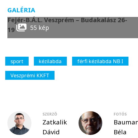
GALÉRIA
Fejér-B.Á.L. Veszprém – Budakalász 26-
55 kép
19
sport
kézilabda
férfi kézilabda NB I
Veszprémi KKFT
SZERZŐ
FOTÓS
Zatkalik
Bauma
Dávid
Béla