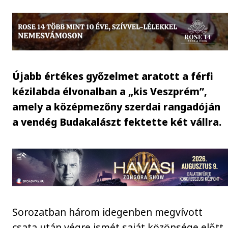
Újabb értékes győzelmet aratott a férfi
kézilabda élvonalban a „kis Veszprém”,
amely a középmezőny szerdai rangadóján
a vendég Budakalászt fektette két vállra.
Sorozatban három idegenben megvívott
csata után végre ismét saját közönsége előtt