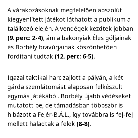
A várakozásoknak megfelelően abszolút
kiegyenlített játékot láthatott a publikum a
találkozó elején. A vendégek kezdtek jobban
(9. perc: 2-4)
, ám a bakonyiak Éles góljainak
és Borbély bravúrjainak köszönhetően
fordítani tudtak
(12. perc: 6-5)
.
Igazai taktikai harc zajlott a pályán, a két
gárda szemlátomást alaposan felkészült
egymás játékából. Borbély újabb védéseket
mutatott be, de támadásban többször is
hibázott a Fejér-B.Á.L., így továbbra is fej-fej
mellett haladtak a felek
(8-8)
.