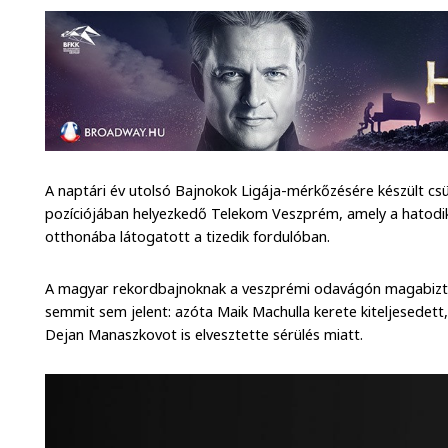
A naptári év utolsó Bajnokok Ligája-mérkőzésére készült cs
pozíciójában helyezkedő Telekom Veszprém, amely a hatodik
otthonába látogatott a tizedik fordulóban.
A magyar rekordbajnoknak a veszprémi odavágón magabiztos 
semmit sem jelent: azóta Maik Machulla kerete kiteljesedett
Dejan Manaszkovot is elvesztette sérülés miatt.