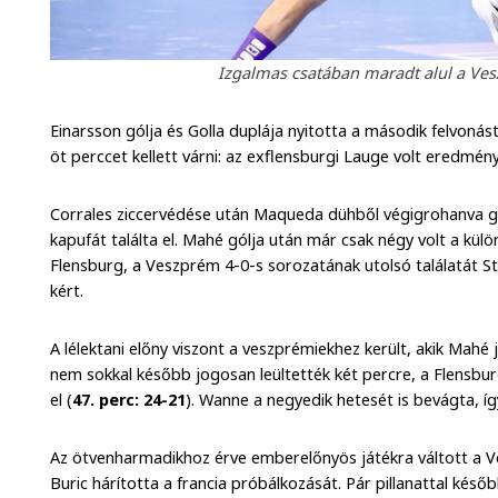
Izgalmas csatában maradt alul a Ves
Einarsson gólja és Golla duplája nyitotta a második felvonást
öt perccet kellett várni: az exflensburgi Lauge volt eredmén
Corrales ziccervédése után Maqueda dühből végigrohanva gy
kapufát találta el. Mahé gólja után már csak négy volt a külö
Flensburg, a Veszprém 4-0-s sorozatának utolsó találatát St
kért.
A lélektani előny viszont a veszprémiekhez került, akik Mahé 
nem sokkal később jogosan leültették két percre, a Flensbu
el (
47. perc: 24-21
). Wanne a negyedik hetesét is bevágta, íg
Az ötvenharmadikhoz érve emberelőnyös játékra váltott a V
Buric hárította a francia próbálkozását. Pár pillanattal késő