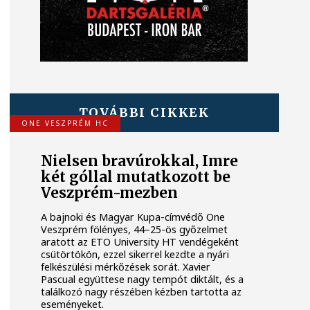
TOVÁBBI CIKKEK
ONE VESZPRÉM HC
Nielsen bravúrokkal, Imre
két góllal mutatkozott be
Veszprém-mezben
A bajnoki és Magyar Kupa-címvédő One
Veszprém fölényes, 44–25-ös győzelmet
aratott az ETO University HT vendégeként
csütörtökön, ezzel sikerrel kezdte a nyári
felkészülési mérkőzések sorát. Xavier
Pascual együttese nagy tempót diktált, és a
találkozó nagy részében kézben tartotta az
eseményeket.