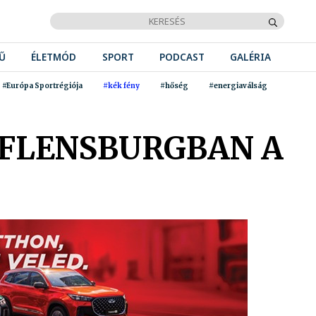
Ű
ÉLETMÓD
SPORT
PODCAST
GALÉRIA
#Európa Sportrégiója
#kék fény
#hőség
#energiaválság
 FLENSBURGBAN A