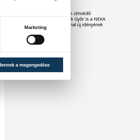
fordulójában
A férfi kézilabda NB I-ben címvédő
Veszprém, és a női bajnok Győr is a NEKA
csapatát fogadja az élvonal új idényének
Marketing
első fordulójában.
dennek a megengedése