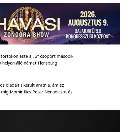
ütörtökön este a „B” csoport második
 helyen álló német Flensburg
diadalt sikerült aratnia, ám ez
, míg Momir Ilics Petar Nenadicsot és