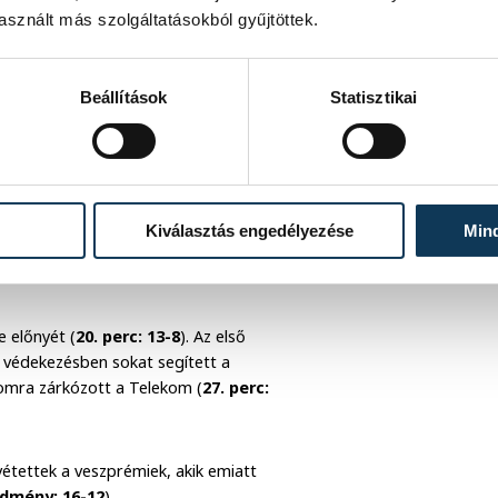
sznált más szolgáltatásokból gyűjtöttek.
ajnokin a fiatal Ilics Zorán
Beállítások
Statisztikai
 Blagotinsek viszont derékfájdalmai
nyig lépésben haladtak egymás mellett
fridson és Golla találatával (
9. perc: 6-
Kiválasztás engedélyezése
Min
pták a fonalat: Jakobsen révén a
e előnyét (
20. perc: 13-8
). Az első
i védekezésben sokat segített a
omra zárkózott a Telekom (
27. perc:
étettek a veszprémiek, akik emiatt
edmény: 16-12
).