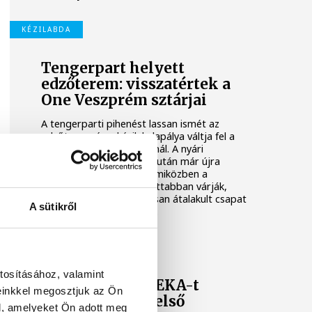
KÉZILABDA
Tengerpart helyett
edzőterem: visszatértek a
One Veszprém sztárjai
A tengerparti pihenést lassan ismét az
edzőterem és a kézilabdapálya váltja fel a
One Veszprém játékosainál. A nyári
szabadság utolsó napjai után már újra
együtt dolgozik a keret, miközben a
szurkolók is egyre izgatottabban várják,
mire lesz képes az alaposan átalakult csapat
A sütikről
az előttünk álló idényben.
ONE VESZPRÉM HC
tosításához, valamint
A Veszprém a NEKA-t
einkkel megosztjuk az Ön
fogadja az NB I első
l, amelyeket Ön adott meg