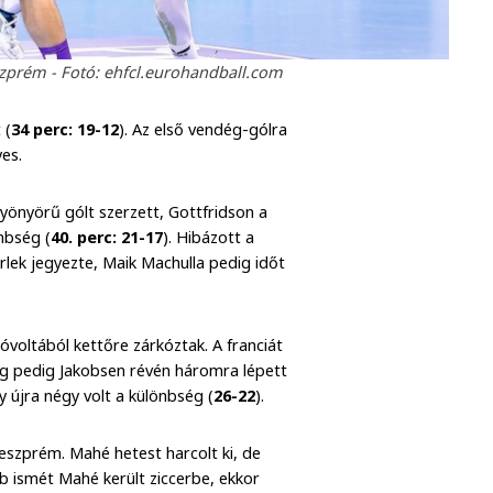
zprém - Fotó: ehfcl.eurohandball.com
 (
34 perc: 19-12
). Az első vendég-gólra
yes.
önyörű gólt szerzett, Gottfridson a
nbség (
40. perc: 21-17
). Hibázott a
rlek jegyezte, Maik Machulla pedig időt
jóvoltából kettőre zárkóztak. A franciát
rg pedig Jakobsen révén háromra lépett
y újra négy volt a különbség (
26-22
).
eszprém. Mahé hetest harcolt ki, de
bb ismét Mahé került ziccerbe, ekkor