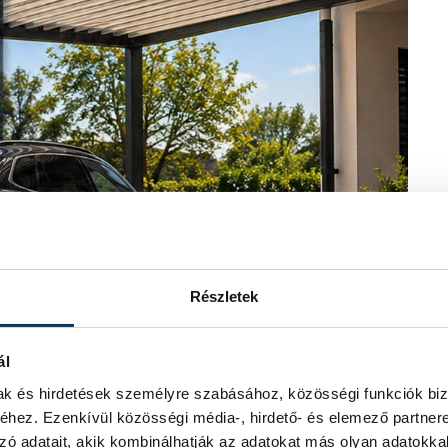
Részletek
ál
mak és hirdetések személyre szabásához, közösségi funkciók biz
hez. Ezenkívül közösségi média-, hirdető- és elemező partner
zó adatait, akik kombinálhatják az adatokat más olyan adatokka