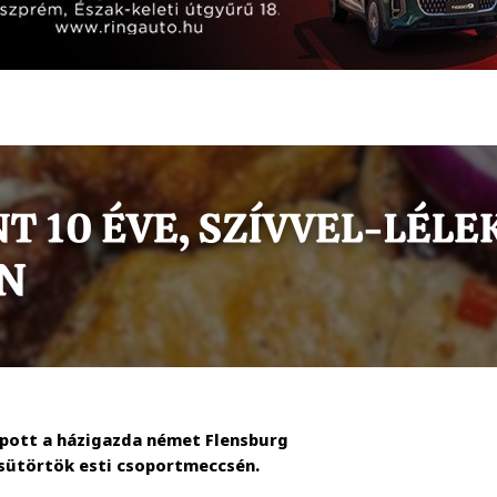
apott a házigazda német Flensburg
 csütörtök esti csoportmeccsén.