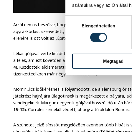
számukra vagy az Ön által ha
Hozzájárulás kiválasztása
Arról nem is beszélve, hogy a Dabas ellen megnyert NB I-es b
Elengedhetetlen
agyrázkódást szenvedett, így ő sem segíthette társait. Blaz
ellenére is ott volt az „Építők” keretében.
Lékai góljával vette kezdetét a találkozó;
4-4
-es részeredmé
a felek, ám ezt követően a házigazdának sikerült ellépnie Gott
Megtagad
4
). Küzdöttek lelkiismerettel a bakonyiak, ám a németek elka
tizenkettedikben már négy volt közte (
9-5
).
Momir Ilics időkéréshez is folyamodott, de a Flensburg őrizt
játékrész hajrájára Blagotinsek is megérkezett a pályára, ak
vendégeknek. Marguc negyedik góljával hosszú idő után hár
15-12
). Corrales remekül védett, ahogy a túloldalon Buric is.
A szünetet jelző sípszót megelőzően azonban több hibát is v
négygólos hátránnyal vonulhattak pihenőre (
félidei részer