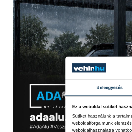
Beleegyezés
Ez a weboldal sütiket haszn
Sütiket használunk a tartal
weboldalforgalmunk elemzésé
weboldalhasználatra vonatko