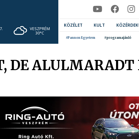
KÖZÉLET
KULT
KÖZÉRDEK
VESZPRÉM
7.
30°C
#Pannon Egyetem
#programajánló
, DE ALULMARADT