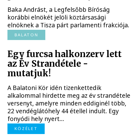
Baka Andrást, a Legfelsőbb Bíróság
korábbi elnökét jelöli köztársasági
elnöknek a Tisza párt parlamenti frakciója.
BALATON
Egy furcsa halkonzerv lett
az Év Strandétele -
mutatjuk!
A Balatoni Kör idén tizenkettedik
alkalommal hirdette meg az év strandétele
versenyt, amelyre minden eddiginél több,
22 vendéglátóhely 44 étellel indult. Egy
fonyódi hely nyert...
KÖZÉLET