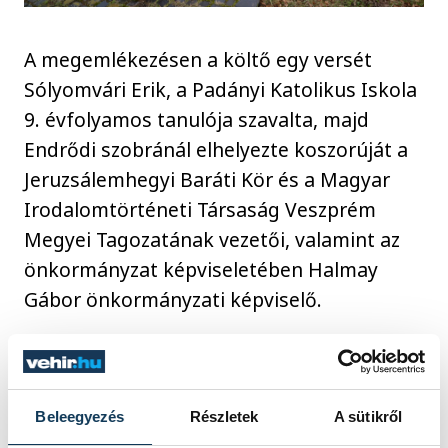
A megemlékezésen a költő egy versét
Sólyomvári Erik, a Padányi Katolikus Iskola
9. évfolyamos tanulója szavalta, majd
Endrődi szobránál elhelyezte koszorúját a
Jeruzsálemhegyi Baráti Kör és a Magyar
Irodalomtörténeti Társaság Veszprém
Megyei Tagozatának vezetői, valamint az
önkormányzat képviseletében Halmay
Gábor önkormányzati képviselő.
kultúra
irodalom
Beleegyezés
Részletek
A sütikről
Jeruzsálemhegyi Baráti Kör