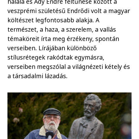
halála és Ady Endre feltűnése között a
veszprémi születésű Endrődi volt a magyar
költészet legfontosabb alakja. A
természet, a haza, a szerelem, a vallás
témaköreit írta meg érzékeny, spontán
verseiben. Lírájában különböző
stílusrétegek rakódtak egymásra,
verseiben megszólal a világnézeti kétely és
a társadalmi lázadás.