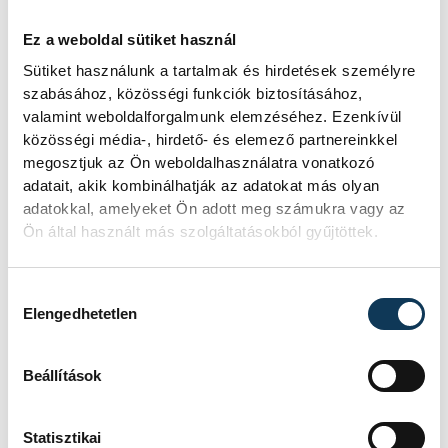
Jeruzsálemhegy
Ez a weboldal sütiket használ
Sütiket használunk a tartalmak és hirdetések személyre
Magyar Irodalomtörténeti Társaság
szabásához, közösségi funkciók biztosításához,
valamint weboldalforgalmunk elemzéséhez. Ezenkívül
Endrődi Sándor
Heiter Sándor
közösségi média-, hirdető- és elemező partnereinkkel
megosztjuk az Ön weboldalhasználatra vonatkozó
adatait, akik kombinálhatják az adatokat más olyan
adatokkal, amelyeket Ön adott meg számukra vagy az
Ön által használt más szolgáltatásokból gyűjtöttek.
SZERZŐ
FOTÓS
Schöngrundtner
Domján
Hozzájárulás kiválasztása
Tamás
Attila
Elengedhetetlen
Beállítások
Statisztikai