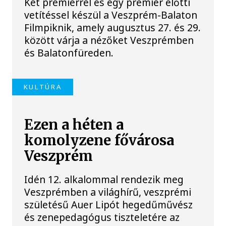
Két premierrel és egy premier előtti
vetítéssel készül a Veszprém-Balaton
Filmpiknik, amely augusztus 27. és 29.
között várja a nézőket Veszprémben
és Balatonfüreden.
KULTÚRA
Ezen a héten a
komolyzene fővárosa
Veszprém
Idén 12. alkalommal rendezik meg
Veszprémben a világhírű, veszprémi
születésű Auer Lipót hegedűművész
és zenepedagógus tiszteletére az