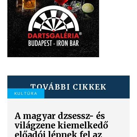
TOVÁBBI CIKKEK
KULTÚRA
A magyar dzsessz- és
világzene kiemelkedő
előadói lépnek fel az