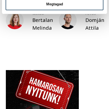
Megtagad
SZERZŐ
FOTÓS
Bertalan
Domján
Melinda
Attila