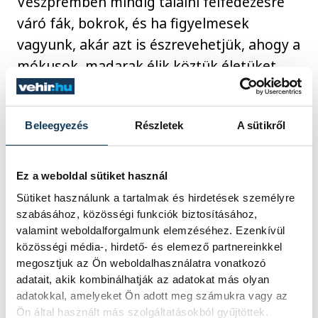
Veszprémben mindig találni felfedezésre
váró fák, bokrok, és ha figyelmesek
vagyunk, akár azt is észrevehetjük, ahogy a
mókusok, madarak élik köztük életüket.
Beleegyezés
Részletek
A sütikről
Ez a weboldal sütiket használ
Sütiket használunk a tartalmak és hirdetések személyre
szabásához, közösségi funkciók biztosításához,
valamint weboldalforgalmunk elemzéséhez. Ezenkívül
közösségi média-, hirdető- és elemező partnereinkkel
megosztjuk az Ön weboldalhasználatra vonatkozó
adatait, akik kombinálhatják az adatokat más olyan
adatokkal, amelyeket Ön adott meg számukra vagy az
Ön által használt más szolgáltatásokból gyűjtöttek.