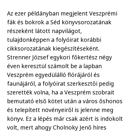
Az ezer példányban megjelent Veszprémi
fák és bokrok a Séd könyvsorozatának
részeként látott napvilágot,
tulajdonképpen a folyóirat korábbi
cikksorozatának kiegészítéseként.
Strenner József egykori főkertész négy
éven keresztül számolt be a lapban
Veszprém egyedülálló flórájáról és
faunájáról, a folyóirat szerkesztői pedig
szerették volna, ha a Veszprém szobrait
bemutató első kötet után a város őshonos
és telepített növényeiről is jelenne meg
könyv. Ez a lépés már csak azért is indokolt
volt, mert ahogy Cholnoky Jenő híres