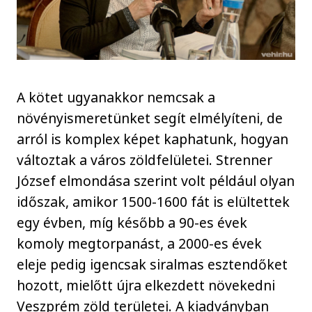
A kötet ugyanakkor nemcsak a
növényismeretünket segít elmélyíteni, de
arról is komplex képet kaphatunk, hogyan
változtak a város zöldfelületei. Strenner
József elmondása szerint volt például olyan
időszak, amikor 1500-1600 fát is elültettek
egy évben, míg később a 90-es évek
komoly megtorpanást, a 2000-es évek
eleje pedig igencsak siralmas esztendőket
hozott, mielőtt újra elkezdett növekedni
Veszprém zöld területei. A kiadványban