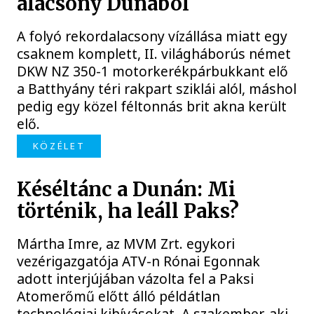
alacsony Dunából
A folyó rekordalacsony vízállása miatt egy
csaknem komplett, II. világháborús német
DKW NZ 350-1 motorkerékpárbukkant elő
a Batthyány téri rakpart sziklái alól, máshol
pedig egy közel féltonnás brit akna került
elő.
KÖZÉLET
Késéltánc a Dunán: Mi
történik, ha leáll Paks?
Mártha Imre, az MVM Zrt. egykori
vezérigazgatója ATV-n Rónai Egonnak
adott interjújában vázolta fel a Paksi
Atomerőmű előtt álló példátlan
technológiai kihívásokat. A szakember, aki