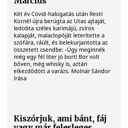
Március
Két év Covid-halogatás után Resti
Kornél újra berúgta az Utas ajtaját,
ledobta széles karimájú, zsíros
kalapját, malaclopóját leterítette a
szófára, ráült, és belekurjantotta az
összetett csendbe: -Úgy meginnék
még egy fél liter jó bort! Bor volt
bőven, még whisky is, aztán
elkezdődött a varázs. Molnár Sándor
írása
Kiszórjuk, ami bánt, fáj
vagy már felesleges