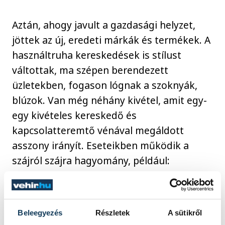
Aztán, ahogy javult a gazdasági helyzet,
jöttek az új, eredeti márkák és termékek. A
használtruha kereskedések is stílust
váltottak, ma szépen berendezett
üzletekben, fogason lógnak a szoknyák,
blúzok. Van még néhány kivétel, amit egy-
egy kivételes kereskedő és
kapcsolatteremtő vénával megáldott
asszony irányít. Eseteikben működik a
szájról szájra hagyomány, például:
hallottad, hogy az Ildihez gyönyörű új
kendők érkeztek?
Beleegyezés
Részletek
A sütikről