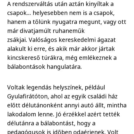
A rendszerváltás után aztán kinyíltak a
csapok… helyesebben nem is a csapok,
hanem a tőlünk nyugatra megunt, vagy ott
már divatjamúlt ruhaneműk
zsákjai. Valóságos kereskedelmi ágazat
alakult ki erre, és akik már akkor jártak
kincskereső túrákra, még emlékeznek a
bálabontások hangulatára.
Voltak legendás helyszínek, például
Gyulafirátóton, ahol az egyik családi ház
előtt délutánonként annyi autó állt, mintha
lakodalom lenne. Jó érzékkel azért tették
délutánra a bálabontást, hogy a
pedagógusok is időben odaérjenek. Volt