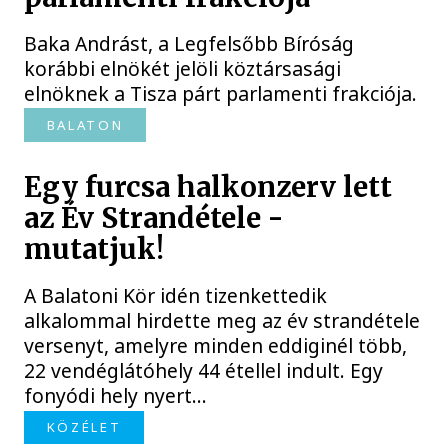
Baka Andrást, a Legfelsőbb Bíróság
korábbi elnökét jelöli köztársasági
elnöknek a Tisza párt parlamenti frakciója.
BALATON
Egy furcsa halkonzerv lett
az Év Strandétele -
mutatjuk!
A Balatoni Kör idén tizenkettedik
alkalommal hirdette meg az év strandétele
versenyt, amelyre minden eddiginél több,
22 vendéglátóhely 44 étellel indult. Egy
fonyódi hely nyert...
KÖZÉLET