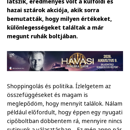
látszik, eredményes volt a külföldi és
hazai sztárok akciója, akik sorra
bemutatták, hogy milyen értékeket,
különlegességeket találtak a már
megunt ruhák boltjában.
Shoppingolás és politika. Ízlelgetem az
összefüggéseket és magam is
meglepődöm, hogy mennyit találok. Nálam
például előfordult, hogy éppen egy nyugati
cipőboltban döbbentem rá, mennyire nincs
rutinunk a választásban… Ez még anno pár