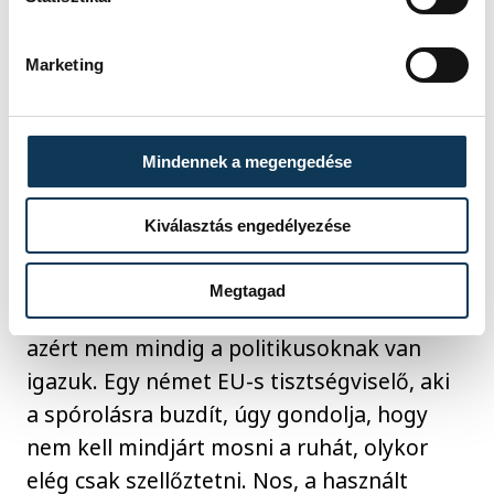
a vészharangot, hogy eláraszt bennünket a
felesleges lom, értékeket dobunk ki,
Marketing
pocsékolunk, szennyezzük a földet. Ennek
nem lesz jó vége. Aztán a háború a
szomszédunkban is nagyot lök az árakon.
Mindennek a megengedése
Spórolni kell, mondják a politikusok és
Kiválasztás engedélyezése
érezzük ezt a háztartásunkban is.
Felértékelődik, amink van és örülünk, ha
Megtagad
leértékelve vehetjük, ami hiányzik. Persze
azért nem mindig a politikusoknak van
igazuk. Egy német EU-s tisztségviselő, aki
a spórolásra buzdít, úgy gondolja, hogy
nem kell mindjárt mosni a ruhát, olykor
elég csak szellőztetni. Nos, a használt