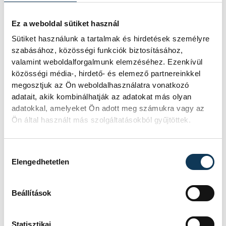
Ez a weboldal sütiket használ
Sütiket használunk a tartalmak és hirdetések személyre
szabásához, közösségi funkciók biztosításához,
valamint weboldalforgalmunk elemzéséhez. Ezenkívül
közösségi média-, hirdető- és elemező partnereinkkel
megosztjuk az Ön weboldalhasználatra vonatkozó
adatait, akik kombinálhatják az adatokat más olyan
adatokkal, amelyeket Ön adott meg számukra vagy az
Ön által használt más szolgáltatásokból gyűjtöttek.
Telítődött a piac, és a háztatások zöme is.
Hozzájárulás kiválasztása
Elengedhetetlen
Néha még a szemetes konténerekből is jó
állapotú kabátok, nadrágok lógnak ki.
Beállítások
Kellett a hely az újabbaknak. A
környezetvédők már többször meghúzták
Statisztikai