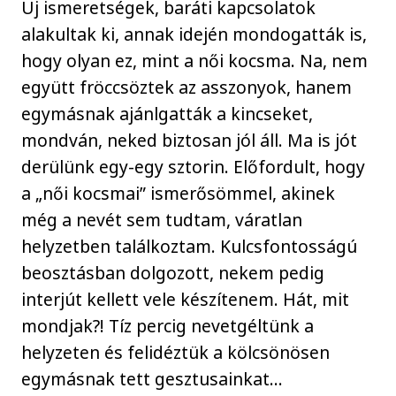
Új ismeretségek, baráti kapcsolatok
alakultak ki, annak idején mondogatták is,
hogy olyan ez, mint a női kocsma. Na, nem
együtt fröccsöztek az asszonyok, hanem
egymásnak ajánlgatták a kincseket,
mondván, neked biztosan jól áll. Ma is jót
derülünk egy-egy sztorin. Előfordult, hogy
a „női kocsmai” ismerősömmel, akinek
még a nevét sem tudtam, váratlan
helyzetben találkoztam. Kulcsfontosságú
beosztásban dolgozott, nekem pedig
interjút kellett vele készítenem. Hát, mit
mondjak?! Tíz percig nevetgéltünk a
helyzeten és felidéztük a kölcsönösen
egymásnak tett gesztusainkat…