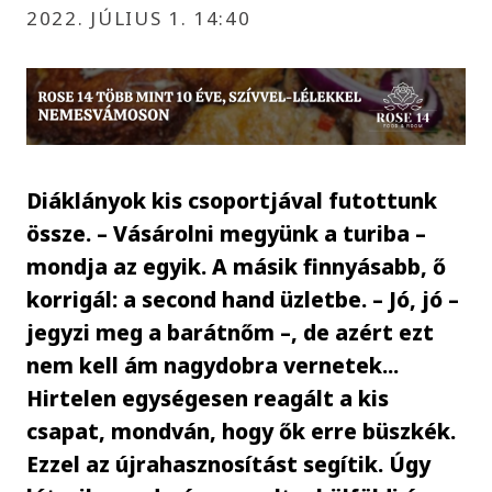
2022. JÚLIUS 1. 14:40
Diáklányok kis csoportjával futottunk
össze. – Vásárolni megyünk a turiba –
mondja az egyik. A másik finnyásabb, ő
korrigál: a second hand üzletbe. – Jó, jó –
jegyzi meg a barátnőm –, de azért ezt
nem kell ám nagydobra vernetek...
Hirtelen egységesen reagált a kis
csapat, mondván, hogy ők erre büszkék.
Ezzel az újrahasznosítást segítik. Úgy