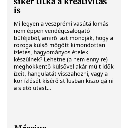
siker titka a kreativitás
is
Mi legyen a veszprémi vasútállomás
nem éppen vendégcsalogató
büféjéből, amiről azt mondják, hogy a
rozoga külső mögött kimondottan
ízletes, hagyományos ételek
készülnek? Lehetne (a nem ennyire)
meghökkentő külsővel akár múlt idők
ízeit, hangulatát visszahozni, vagy a
kor ízlését kísérő stílusban kiszolgálni
a siető utast…