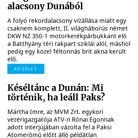
alacsony Dunából
A folyó rekordalacsony vízállása miatt egy
csaknem komplett, II. világháborús német
DKW NZ 350-1 motorkerékpárbukkant elő
a Batthyány téri rakpart sziklái alól, máshol
pedig egy közel féltonnás brit akna került
elő.
KÖZÉLET
Késéltánc a Dunán: Mi
történik, ha leáll Paks?
Mártha Imre, az MVM Zrt. egykori
vezérigazgatója ATV-n Rónai Egonnak
adott interjújában vázolta fel a Paksi
Atomerőmű előtt álló példátlan