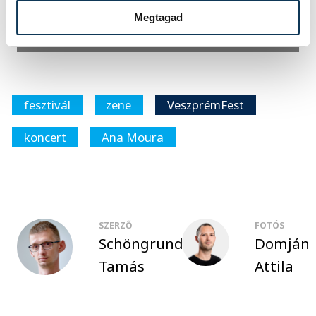
GALÉRIA
Megtagad
54 kép
VeszprémFest – Ana Moura fado-estje
fesztivál
zene
VeszprémFest
koncert
Ana Moura
SZERZŐ
FOTÓS
Schöngrundtner
Domján
Tamás
Attila