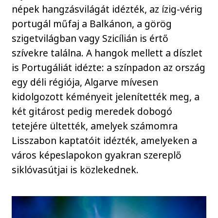
népek hangzásvilágát idézték, az ízig-vérig
portugál műfaj a Balkánon, a görög
szigetvilágban vagy Szicílián is értő
szívekre találna. A hangok mellett a díszlet
is Portugáliát idézte: a színpadon az ország
egy déli régiója, Algarve mívesen
kidolgozott kéményeit jelenítették meg, a
két gitárost pedig meredek dobogó
tetejére ültették, amelyek számomra
Lisszabon kaptatóit idézték, amelyeken a
város képeslapokon gyakran szereplő
siklóvasútjai is közlekednek.