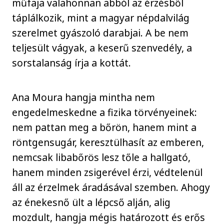
műfaja valahonnan abból az érzésből
táplálkozik, mint a magyar népdalvilág
szerelmet gyászoló darabjai. A be nem
teljesült vágyak, a keserű szenvedély, a
sorstalanság írja a kottát.
Ana Moura hangja mintha nem
engedelmeskedne a fizika törvényeinek:
nem pattan meg a bőrön, hanem mint a
röntgensugár, keresztülhasít az emberen,
nemcsak libabőrös lesz tőle a hallgató,
hanem minden zsigerével érzi, védtelenül
áll az érzelmek áradásával szemben. Ahogy
az énekesnő ült a lépcső alján, alig
mozdult, hangja mégis határozott és erős