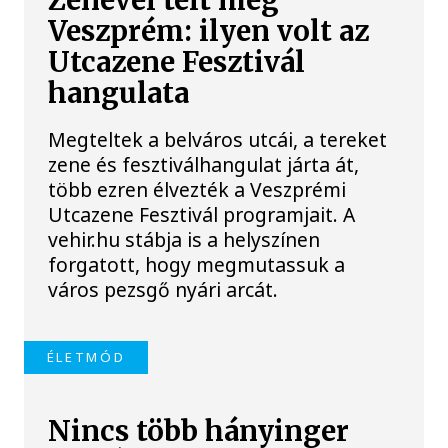
Zenével telt meg
Veszprém: ilyen volt az
Utcazene Fesztivál
hangulata
Megteltek a belváros utcái, a tereket
zene és fesztiválhangulat járta át,
több ezren élvezték a Veszprémi
Utcazene Fesztivál programjait. A
vehir.hu stábja is a helyszínen
forgatott, hogy megmutassuk a
város pezsgő nyári arcát.
ÉLETMÓD
Nincs több hányinger