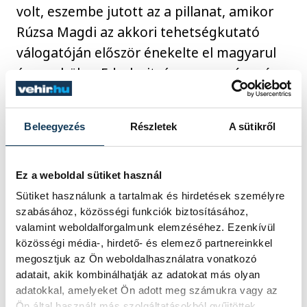
volt, eszembe jutott az a pillanat, amikor
Rúzsa Magdi az akkori tehetségkutató
válogatóján először énekelte el magyarul
és szerbül az Ederlezit, és egy ország szíve
szorult össze: hogy lehet a fájdalom ilyen
gyönyörű?
Beleegyezés
Részletek
A sütikről
Ez a weboldal sütiket használ
Sütiket használunk a tartalmak és hirdetések személyre
szabásához, közösségi funkciók biztosításához,
valamint weboldalforgalmunk elemzéséhez. Ezenkívül
közösségi média-, hirdető- és elemező partnereinkkel
megosztjuk az Ön weboldalhasználatra vonatkozó
adatait, akik kombinálhatják az adatokat más olyan
adatokkal, amelyeket Ön adott meg számukra vagy az
Ön által használt más szolgáltatásokból gyűjtöttek.