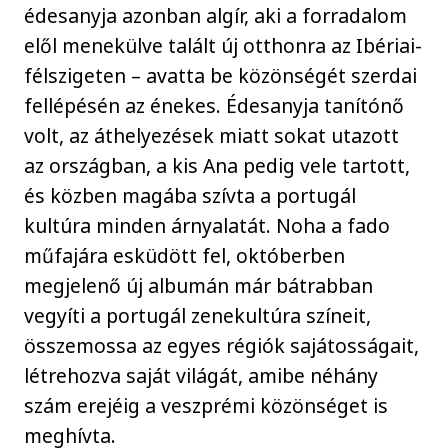
édesanyja azonban algír, aki a forradalom
elől menekülve talált új otthonra az Ibériai-
félszigeten – avatta be közönségét szerdai
fellépésén az énekes. Édesanyja tanítónő
volt, az áthelyezések miatt sokat utazott
az országban, a kis Ana pedig vele tartott,
és közben magába szívta a portugál
kultúra minden árnyalatát. Noha a fado
műfajára esküdött fel, októberben
megjelenő új albumán már bátrabban
vegyíti a portugál zenekultúra színeit,
összemossa az egyes régiók sajátosságait,
létrehozva saját világát, amibe néhány
szám erejéig a veszprémi közönséget is
meghívta.