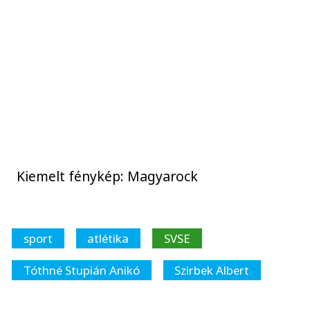
Kiemelt fénykép: Magyarock
sport
atlétika
SVSE
Tóthné Stupián Anikó
Szirbek Albert