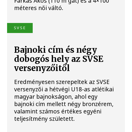
Farkas Ákos (110 m gát) és a 4×100
méteres női váltó.
SVSE
Bajnoki cím és négy
dobogós hely az SVSE
versenyzőitől
Eredményesen szerepeltek az SVSE
versenyzői a hétvégi U18-as atlétikai
magyar bajnokságon, ahol egy
bajnoki cím mellett négy bronzérem,
valamint számos értékes egyéni
teljesítmény született.