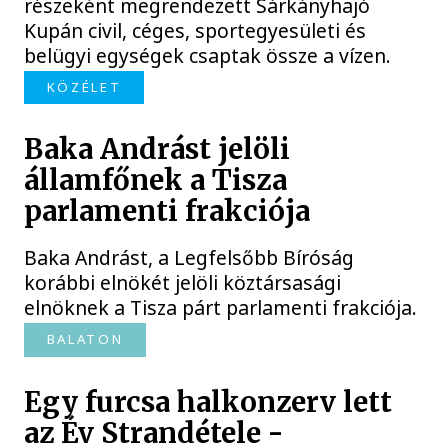
részeként megrendezett Sárkányhajó
Kupán civil, céges, sportegyesületi és
belügyi egységek csaptak össze a vízen.
KÖZÉLET
Baka Andrást jelöli
államfőnek a Tisza
parlamenti frakciója
Baka Andrást, a Legfelsőbb Bíróság
korábbi elnökét jelöli köztársasági
elnöknek a Tisza párt parlamenti frakciója.
BALATON
Egy furcsa halkonzerv lett
az Év Strandétele -