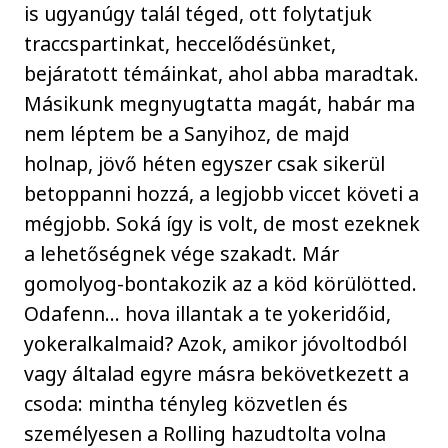
is ugyanúgy talál téged, ott folytatjuk
traccspartinkat, heccelődésünket,
bejáratott témáinkat, ahol abba maradtak.
Másikunk megnyugtatta magát, habár ma
nem léptem be a Sanyihoz, de majd
holnap, jövő héten egyszer csak sikerül
betoppanni hozzá, a legjobb viccet követi a
mégjobb. Soká így is volt, de most ezeknek
a lehetőségnek vége szakadt. Már
gomolyog-bontakozik az a köd körülötted.
Odafenn… hova illantak a te yokeridőid,
yokeralkalmaid? Azok, amikor jóvoltodból
vagy általad egyre másra bekövetkezett a
csoda: mintha tényleg közvetlen és
személyesen a Rolling hazudtolta volna