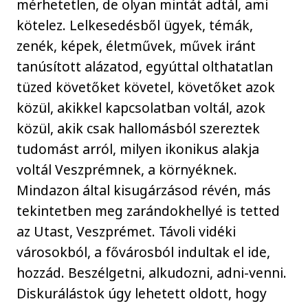
mérhetetlen, de olyan mintát adtál, ami
kötelez. Lelkesedésből ügyek, témák,
zenék, képek, életművek, művek iránt
tanúsított alázatod, egyúttal olthatatlan
tüzed követőket követel, követőket azok
közül, akikkel kapcsolatban voltál, azok
közül, akik csak hallomásból szereztek
tudomást arról, milyen ikonikus alakja
voltál Veszprémnek, a környéknek.
Mindazon által kisugárzásod révén, más
tekintetben meg zarándokhellyé is tetted
az Utast, Veszprémet. Távoli vidéki
városokból, a fővárosból indultak el ide,
hozzád. Beszélgetni, alkudozni, adni-venni.
Diskurálástok úgy lehetett oldott, hogy