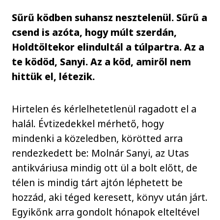
Sűrű ködben suhansz nesztelenül. Sűrű a
csend is azóta, hogy múlt szerdán,
Holdtöltekor elindultál a túlpartra. Az a
te ködöd, Sanyi. Az a köd, amiről nem
hittük el, létezik.
Hirtelen és kérlelhetetlenül ragadott el a
halál. Évtizedekkel mérhető, hogy
mindenki a közeledben, körötted arra
rendezkedett be: Molnár Sanyi, az Utas
antikváriusa mindig ott ül a bolt előtt, de
télen is mindig tárt ajtón léphetett be
hozzád, aki téged keresett, könyv után járt.
Egyikőnk arra gondolt hónapok elteltével