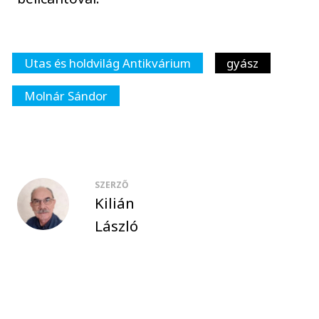
Utas és holdvilág Antikvárium
gyász
Molnár Sándor
SZERZŐ
Kilián
László