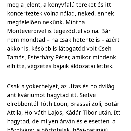
meg a jelent, a könyvfalú tereket és itt
koncerteztek volna nálad, neked, ennek
megfelelően nekünk. Mintha
Monteverdivel is tegeződtél volna. Bár
nem mondtad – ha csak hetente is – azért
akkor is, később is látogatód volt Cseh
Tamás, Esterházy Péter, amikor mindenki
elhitte, végzetes bajaik áldozatai lettek.
Csak a yokerhelyet, az Utas és holdvilág
antikváriumot hagytad itt. Sietve
elrebbentél Tóth Loon, Brassai Zoli, Botár
Attila, Horváth Lajos, Kádár Tibor után. Itt
hagytad, de milyen árván és elesetten: a
bőrdívány, a bőrfotelek, hősi-patinájú