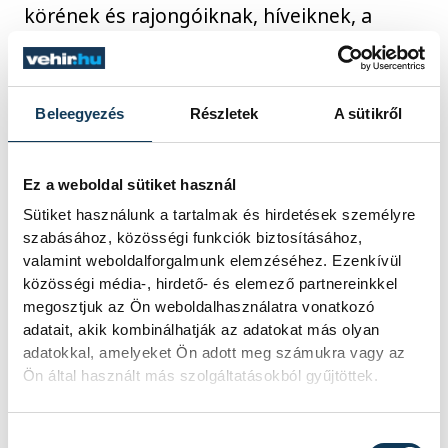
körének és rajongóiknak, híveiknek, a
szárnypróbálgató együtteseknek, más
zene-művelőknek, előadóknak, amikor
próbahelyet kerestek, fellépésre áhítoztak.
Beleegyezés
Részletek
A sütikről
Nagy nosztalgiával emlegetted a jeles
Ez a weboldal sütiket használ
árveréseket, börzéket, melyekben szerepet
Sütiket használunk a tartalmak és hirdetések személyre
vállaltál vagy vállalhattál. Műtárgyakkal,
szabásához, közösségi funkciók biztosításához,
régiségekkel, rekvizitumokkal vagy
valamint weboldalforgalmunk elemzéséhez. Ezenkívül
közösségi média-, hirdető- és elemező partnereinkkel
bakelitlemezekkel foglalkoztál az érték
megosztjuk az Ön weboldalhasználatra vonatkozó
őrzés jegyében, de milyen hiteles
adatait, akik kombinálhatják az adatokat más olyan
igyekezettel.
adatokkal, amelyeket Ön adott meg számukra vagy az
Ön által használt más szolgáltatásokból gyűjtöttek.
Mi tagadás, mindeközben a hölgyek voltak
Hozzájárulás kiválasztása