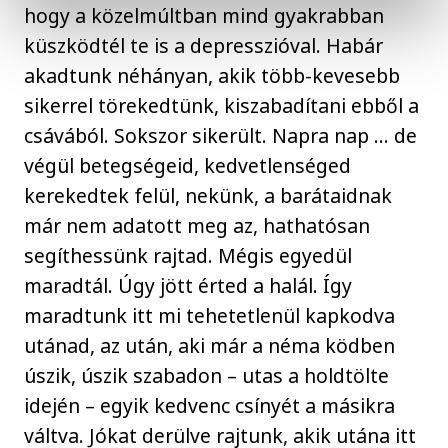
hogy a közelmúltban mind gyakrabban
küszködtél te is a depresszióval. Habár
akadtunk néhányan, akik több-kevesebb
sikerrel törekedtünk, kiszabadítani ebből a
csávából. Sokszor sikerült. Napra nap … de
végül betegségeid, kedvetlenséged
kerekedtek felül, nekünk, a barátaidnak
már nem adatott meg az, hathatósan
segíthessünk rajtad. Mégis egyedül
maradtál. Úgy jött érted a halál. Így
maradtunk itt mi tehetetlenül kapkodva
utánad, az után, aki már a néma ködben
úszik, úszik szabadon – utas a holdtölte
idején – egyik kedvenc csínyét a másikra
váltva. Jókat derülve rajtunk, akik utána itt