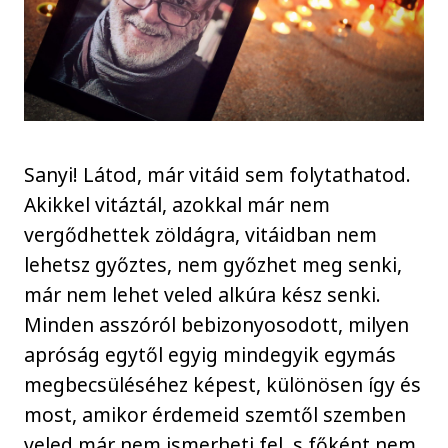
Sanyi! Látod, már vitáid sem folytathatod.
Akikkel vitáztál, azokkal már nem
vergődhettek zöldágra, vitáidban nem
lehetsz győztes, nem győzhet meg senki,
már nem lehet veled alkúra kész senki.
Minden asszóról bebizonyosodott, milyen
apróság egytől egyig mindegyik egymás
megbecsüléséhez képest, különösen így és
most, amikor érdemeid szemtől szemben
veled már nem ismerheti fel, s főként nem