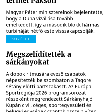
termel Pakson
Magyar Péter miniszterelnök bejelentette,
hogy a Duna vízállása tovább
emelkedett, így a második blokk hármas
turbináját hétfő este visszakapcsolják.
KÖZÉLET
Megszelídítették a
sárkányokat
A dobok ritmusára evező csapatok
népesítették be szombaton a Tagore
sétány előtti partszakaszt. Az Európa
Sportrégiója 2026 programsorozat
részeként megrendezett Sárkányhajó
Kupán civil, céges, sportegyesületi és
belügyi egységek csaptak össze a vízen.