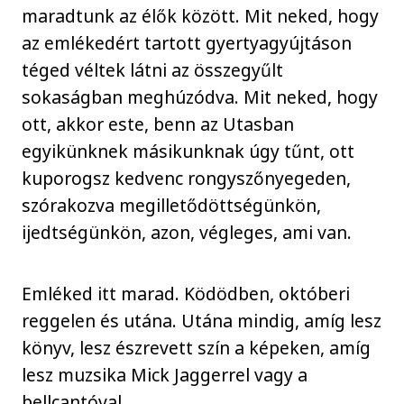
maradtunk az élők között. Mit neked, hogy
az emlékedért tartott gyertyagyújtáson
téged véltek látni az összegyűlt
sokaságban meghúzódva. Mit neked, hogy
ott, akkor este, benn az Utasban
egyikünknek másikunknak úgy tűnt, ott
kuporogsz kedvenc rongyszőnyegeden,
szórakozva megilletődöttségünkön,
ijedtségünkön, azon, végleges, ami van.
Emléked itt marad. Ködödben, októberi
reggelen és utána. Utána mindig, amíg lesz
könyv, lesz észrevett szín a képeken, amíg
lesz muzsika Mick Jaggerrel vagy a
bellcantóval.