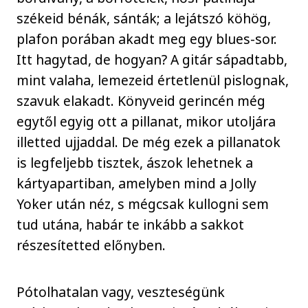
székeid bénák, sánták; a lejátszó köhög,
plafon porában akadt meg egy blues-sor.
Itt hagytad, de hogyan? A gitár sápadtabb,
mint valaha, lemezeid értetlenül pislognak,
szavuk elakadt. Könyveid gerincén még
egytől egyig ott a pillanat, mikor utoljára
illetted ujjaddal. De még ezek a pillanatok
is legfeljebb tisztek, ászok lehetnek a
kártyapartiban, amelyben mind a Jolly
Yoker után néz, s mégcsak kullogni sem
tud utána, habár te inkább a sakkot
részesítetted előnyben.
Pótolhatalan vagy, veszteségünk