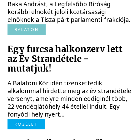
Baka Andrást, a Legfelsőbb Bíróság
korábbi elnökét jelöli köztársasági
elnöknek a Tisza párt parlamenti frakciója.
BALATON
Egy furcsa halkonzerv lett
az Év Strandétele -
mutatjuk!
A Balatoni Kör idén tizenkettedik
alkalommal hirdette meg az év strandétele
versenyt, amelyre minden eddiginél több,
22 vendéglátóhely 44 étellel indult. Egy
fonyódi hely nyert...
KÖZÉLET