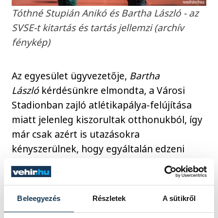
Tóthné Stupián Anikó és Bartha László - az
SVSE-t kitartás és tartás jellemzi (archív
fénykép)
Az egyesület ügyvezetője,
Bartha
László
kérdésünkre elmondta, a Városi
Stadionban zajló atlétikapálya-felújítása
miatt jelenleg kiszorultak otthonukból, így
már csak azért is utazásokra
kényszerülnek, hogy egyáltalán edzeni
tudjanak. A helyzet jelentősen megnehezíti
a felkészüléseket, nem említve a jelenlegi
energiaár-emelkedést, amely a
Beleegyezés
Részletek
A sütikről
költségvetést is jelentősen átírta.