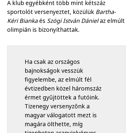
A klub egyébként több mint kétszáz
sportolót versenyeztet, közülük
Bartha-
Kéri Bianka
és
Szögi István Dániel
az elmúlt
olimpián is bizonyíthattak.
Ha csak az országos
bajnokságok vesszük
figyelembe, az elmúlt fél
évtizedben közel háromszáz
érmet gyűjtöttek a futóink.
Tizenegy versenyzőnk a
magyar válogatott mezt is
magára ölthette, míg
tizenheten aranyjelvényes