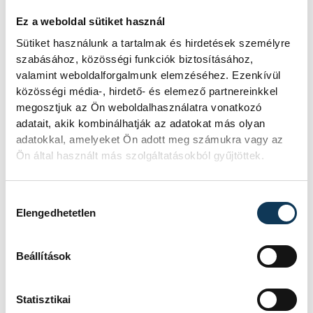
Ez a weboldal sütiket használ
Bartha reményét fejezte ki, hogy a jövőben
Sütiket használunk a tartalmak és hirdetések személyre
a futófolyosó felújítása is megkezdődhet
szabásához, közösségi funkciók biztosításához,
majd, hiszen az SVSE mellett a másik helyi
valamint weboldalforgalmunk elemzéséhez. Ezenkívül
közösségi média-, hirdető- és elemező partnereinkkel
atlétika-egyesület, a VEDAC is rászolgált
megosztjuk az Ön weboldalhasználatra vonatkozó
arra, hogy méltó otthonban dolgozzon. Az
adatait, akik kombinálhatják az adatokat más olyan
ügyvezető hangsúlyozta, csakis
adatokkal, amelyeket Ön adott meg számukra vagy az
összefogással lesznek elérhetőek a
Ön által használt más szolgáltatásokból gyűjtöttek.
fejlesztések.
Hozzájárulás kiválasztása
Elengedhetetlen
Az est zárásaként a klub elöljárói
bejelentették, hogy több atlétájuk is
Beállítások
rászolgált az eredményeivel arra, hogy az
előttük álló évadra amatőr sportolói
Statisztikai
szerződést kössenek velük.