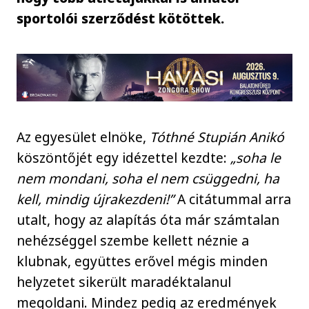
sportolói szerződést kötöttek.
Az egyesület elnöke,
Tóthné Stupián Anikó
köszöntőjét egy idézettel kezdte:
„soha le
nem mondani, soha el nem csüggedni, ha
kell, mindig újrakezdeni!”
A citátummal arra
utalt, hogy az alapítás óta már számtalan
nehézséggel szembe kellett néznie a
klubnak, együttes erővel mégis minden
helyzetet sikerült maradéktalanul
megoldani. Mindez pedig az eredmények