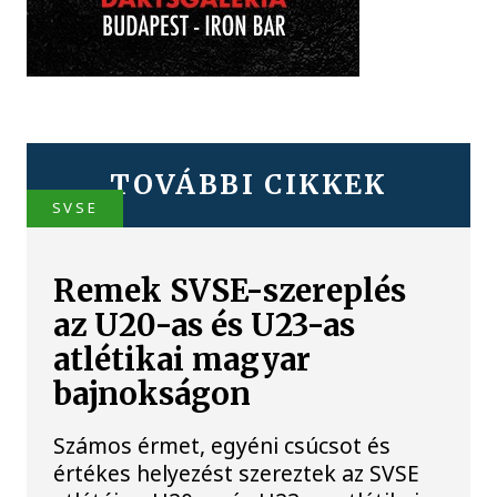
TOVÁBBI CIKKEK
SVSE
Remek SVSE-szereplés
az U20-as és U23-as
atlétikai magyar
bajnokságon
Számos érmet, egyéni csúcsot és
értékes helyezést szereztek az SVSE