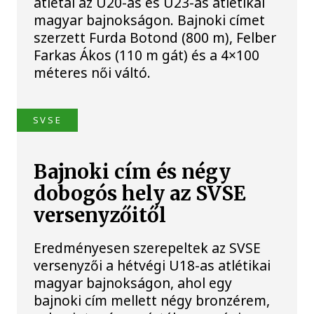
atlétái az U20-as és U23-as atlétikai
magyar bajnokságon. Bajnoki címet
szerzett Furda Botond (800 m), Felber
Farkas Ákos (110 m gát) és a 4×100
méteres női váltó.
SVSE
Bajnoki cím és négy
dobogós hely az SVSE
versenyzőitől
Eredményesen szerepeltek az SVSE
versenyzői a hétvégi U18-as atlétikai
magyar bajnokságon, ahol egy
bajnoki cím mellett négy bronzérem,