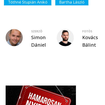
Tóthné Stupián Anikó
Bartha László
SZERZŐ
FOTÓS
Simon
Kovács
Dániel
Bálint