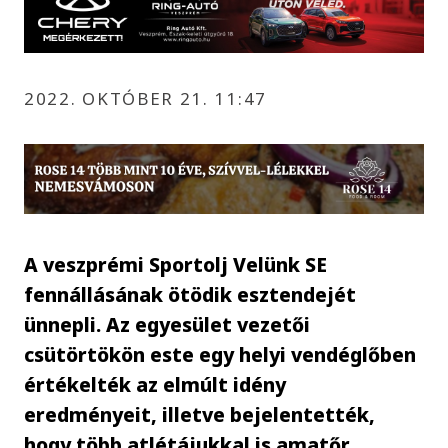
2022. OKTÓBER 21. 11:47
A veszprémi Sportolj Velünk SE
fennállásának ötödik esztendejét
ünnepli. Az egyesület vezetői
csütörtökön este egy helyi vendéglőben
értékelték az elmúlt idény
eredményeit, illetve bejelentették,
hogy több atlétájukkal is amatőr