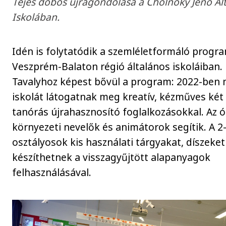
Tejes dobos újragondolása a Cholnoky Jenő Ál
Iskolában.
Idén is folytatódik a szemléletformáló progr
Veszprém-Balaton régió általános iskoláiban.
Tavalyhoz képest bővül a program: 2022-ben m
iskolát látogatnak meg kreatív, kézműves két
tanórás újrahasznosító foglalkozásokkal. Az 
környezeti nevelők és animátorok segítik. A 2-
osztályosok kis használati tárgyakat, díszeket
készíthetnek a visszagyűjtött alapanyagok
felhasználásával.