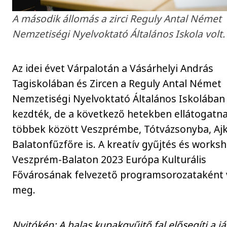
A második állomás a zirci Reguly Antal Német
Nemzetiségi Nyelvoktató Általános Iskola volt.
Az idei évet Várpalotán a Vásárhelyi András
Tagiskolában és Zircen a Reguly Antal Német
Nemzetiségi Nyelvoktató Általános Iskolában
kezdték, de a következő hetekben ellátogatn
többek között Veszprémbe, Tótvázsonyba, Ajk
Balatonfűzfőre is. A kreatív gyűjtés és works
Veszprém-Balaton 2023 Európa Kulturális
Fővárosának felvezető programsorozataként 
meg.
Nyitókép: A halas kupakgyűjtő fal elősegíti a j