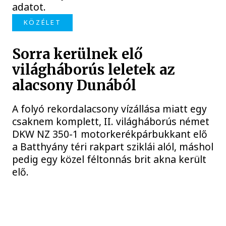
adatot.
KÖZÉLET
Sorra kerülnek elő
világháborús leletek az
alacsony Dunából
A folyó rekordalacsony vízállása miatt egy
csaknem komplett, II. világháborús német
DKW NZ 350-1 motorkerékpárbukkant elő
a Batthyány téri rakpart sziklái alól, máshol
pedig egy közel féltonnás brit akna került
elő.