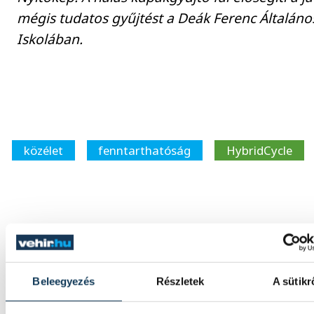
mégis tudatos gyűjtést a Deák Ferenc Általáno
Iskolában.
közélet
fenntarthatóság
HybridCycle
FOTÓ
SZERZŐ
Kov
vehir.hu
Bál
Beleegyezés
Részletek
A sütikr