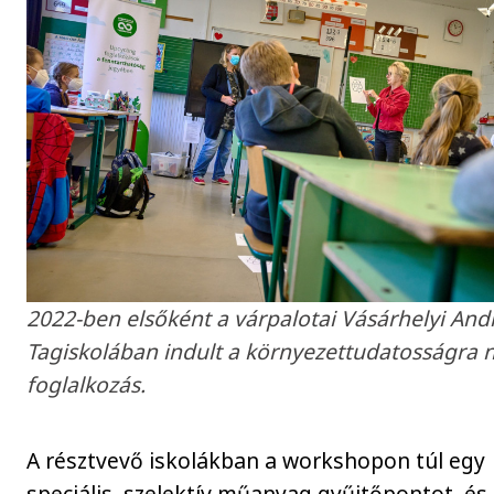
2022-ben elsőként a várpalotai Vásárhelyi And
Tagiskolában indult a környezettudatosságra 
foglalkozás.
A résztvevő iskolákban a workshopon túl egy
speciális, szelektív műanyag gyűjtőpontot, és