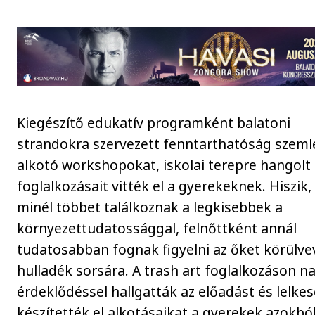
Kiegészítő edukatív programként balatoni
strandokra szervezett fenntarthatóság szeml
alkotó workshopokat, iskolai terepre hangolt
foglalkozásait vitték el a gyerekeknek. Hiszik
minél többet találkoznak a legkisebbek a
környezettudatossággal, felnőttként annál
tudatosabban fognak figyelni az őket körülve
hulladék sorsára. A trash art foglalkozáson n
érdeklődéssel hallgatták az előadást és lelke
készítették el alkotásaikat a gyerekek azokból