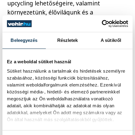
upcycling lehetőségeire, valamint
környezetünk, élővilágunk és a
biodiverzitás sérülékenységére.
A kiállítás további helyszínekre látogat a téli
Beleegyezés
Részletek
A sütikről
időszakban is, többek között Révfülöpre és
Balatonfüredre. További információért
Ez a weboldal sütiket használ
kövessétek a
HybridCycle
oldalát! A
Sütiket használunk a tartalmak és hirdetések személyre
programok a Veszprém-Balaton 2023
szabásához, közösségi funkciók biztosításához,
valamint weboldalforgalmunk elemzéséhez. Ezenkívül
Európa Kulturális Fővárosa program
közösségi média-, hirdető- és elemező partnereinkkel
támogatásával jöttek létre.
megosztjuk az Ön weboldalhasználatra vonatkozó
adatait, akik kombinálhatják az adatokat más olyan
adatokkal, amelyeket Ön adott meg számukra vagy az
Ön által használt más szolgáltatásokból gyűjtöttek.
kultúra
fenntarthatóság