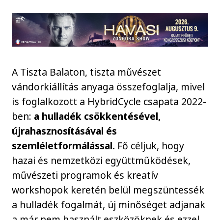
A Tiszta Balaton, tiszta művészet
vándorkiállítás anyaga összefoglalja, mivel
is foglalkozott a HybridCycle csapata 2022-
ben:
a hulladék csökkentésével,
újrahasznosításával és
szemléletformálással.
Fő céljuk, hogy
hazai és nemzetközi együttműködések,
művészeti programok és kreatív
workshopok keretén belül megszüntessék
a hulladék fogalmát, új minőséget adjanak
a már nem használt eszközöknek és ezzel