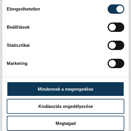
művészet
HybridCycle
Hozzájárulás kiválasztása
Elengedhetetlen
Beállítások
FOTÓS
SZERZŐ
Kovács
Statisztikai
vehir.hu
Bálint
Marketing
Mindennek a megengedése
Kiválasztás engedélyezése
Megtagad