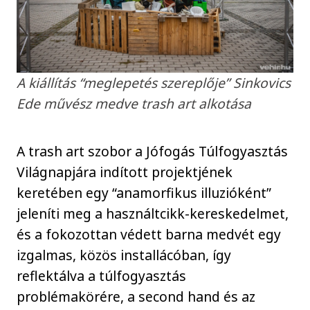
A kiállítás “meglepetés szereplője” Sinkovics
Ede művész medve trash art alkotása
A trash art szobor a Jófogás Túlfogyasztás
Világnapjára indított projektjének
keretében egy “anamorfikus illuzióként”
jeleníti meg a használtcikk-kereskedelmet,
és a fokozottan védett barna medvét egy
izgalmas, közös installácóban, így
reflektálva a túlfogyasztás
problémakörére, a second hand és az