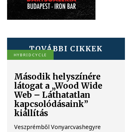
TOVÁBBI CIKKEK
HYBRIDCYCLE
Második helyszínére
látogat a „Wood Wide
Web – Láthatatlan
kapcsolódásaink”
kiállítás
Veszprémből Vonyarcvashegyre