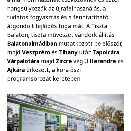
hangsúlyozzák az újrafelhasználás, a
tudatos fogyasztás és a fenntartható,
átgondolt fejlődés fogalmát. A Tiszta
Balaton, tiszta művészet vándorkiállítás
Balatonalmádiban
mutatkozott be először,
majd
Veszprém
és
Tihany
után
Tapolcára
,
Várpalotára
majd
Zircre
végül
Herendre
és
Ajkára
érkezett, a kora őszi
programsorozat keretében.