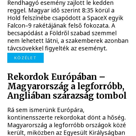
Rendhagyó esemény zajlott le kedden
reggel. Magyar idő szerint 8:35 körül a
Hold felszínébe csapódott a SpaceX egyik
Falcon–9 rakétájának felső fokozata. A
becsapódást a Földről szabad szemmel
nem lehetett látni, a szakemberek azonban
távcsövekkel figyelték az eseményt.
KÖZÉLET
Rekordok Európában –
Magyarország a legforróbb,
Angliában szárazság tombol
Rá sem ismerünk Európára,
kontinensszerte rekordokat dönt a hőség.
Magyarország a legforróbb országok közé
került, miközben az Egyesült Királyságban