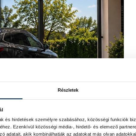
Részletek
ál
mak és hirdetések személyre szabásához, közösségi funkciók biz
hez. Ezenkívül közösségi média-, hirdető- és elemező partner
zó adatait, akik kombinálhatják az adatokat más olyan adatokka