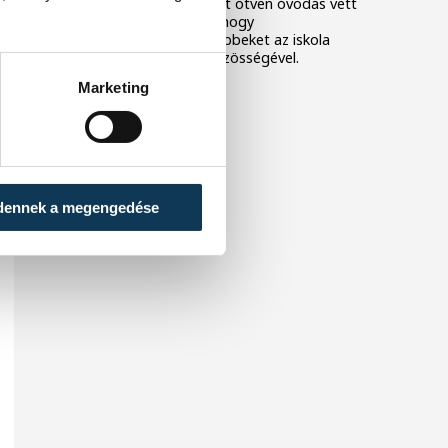
amelyen idén is több mint ötven óvodás vett
részt. Az esemény célja, hogy
megismertesse a legkisebbeket az iskola
sportos és támogató közösségével.
Marketing
dennek a megengedése