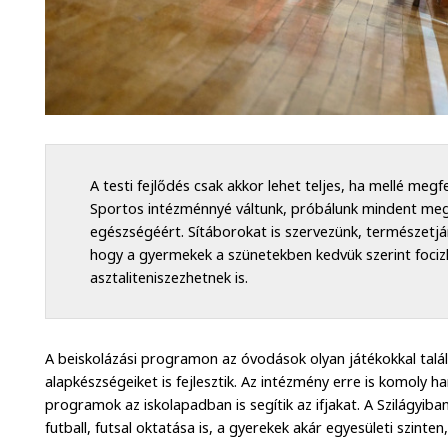
A testi fejlődés csak akkor lehet teljes, ha mellé megf
Sportos intézménnyé váltunk, próbálunk mindent megt
egészségéért. Sítáborokat is szervezünk, természetjá
hogy a gyermekek a szünetekben kedvük szerint foci
asztaliteniszezhetnek is.
A beiskolázási programon az óvodások olyan játékokkal talá
alapkészségeiket is fejlesztik. Az intézmény erre is komoly ha
programok az iskolapadban is segítik az ifjakat. A Szilágyiban
futball, futsal oktatása is, a gyerekek akár egyesületi szinten