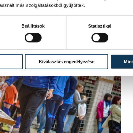
sznált más szolgáltatásokból gyűjtöttek.
Beállítások
Statisztikai
Kiválasztás engedélyezése
Min