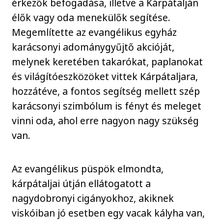
érkezők befogadása, illetve a Kárpátalján
élők vagy oda menekülők segítése.
Megemlítette az evangélikus egyház
karácsonyi adománygyűjtő akcióját,
melynek keretében takarókat, paplanokat
és világítóeszközöket vittek Kárpátaljara,
hozzátéve, a fontos segítség mellett szép
karácsonyi szimbólum is fényt és meleget
vinni oda, ahol erre nagyon nagy szükség
van.
Az evangélikus püspök elmondta,
kárpátaljai útján ellátogatott a
nagydobronyi cigányokhoz, akiknek
viskóiban jó esetben egy vacak kályha van,