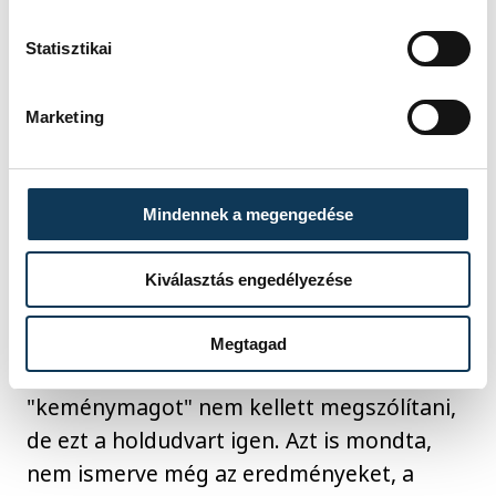
értékelve Fabiny Tamás elmondta, arra
kérték az evangélikus közösségeket,
Statisztikai
tudatosítsák magukban, hogy mit jelent
evangélikusnak lenni, és térképezzék fel,
Marketing
hogy vannak-e a közösség holdudvarában
olyanok, akik bár nem rendszeres
templomjárók, evangélikus hátterűek,
Mindennek a megengedése
például mert evangélikus iskolába jártak
vagy evangélikusnak keresztelték őket,
Kiválasztás engedélyezése
esetleg valamelyik hozzátartozójuk egy
evangélikus diakóniai otthonban van.
Megtagad
Hozzátette, az evangélikus
"keménymagot" nem kellett megszólítani,
de ezt a holdudvart igen. Azt is mondta,
nem ismerve még az eredményeket, a