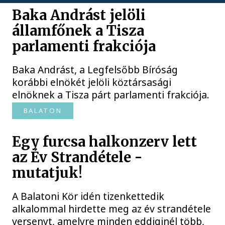
Baka Andrást jelöli
államfőnek a Tisza
parlamenti frakciója
Baka Andrást, a Legfelsőbb Bíróság
korábbi elnökét jelöli köztársasági
elnöknek a Tisza párt parlamenti frakciója.
BALATON
Egy furcsa halkonzerv lett
az Év Strandétele -
mutatjuk!
A Balatoni Kör idén tizenkettedik
alkalommal hirdette meg az év strandétele
versenyt, amelyre minden eddiginél több,