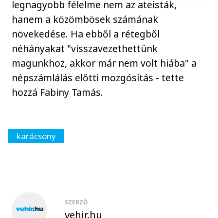
legnagyobb félelme nem az ateisták,
hanem a közömbösek számának
növekedése. Ha ebből a rétegből
néhányakat "visszavezethettünk
magunkhoz, akkor már nem volt hiába" a
népszámlálás előtti mozgósítás - tette
hozzá Fabiny Tamás.
karácsony
SZERZŐ
vehir.hu