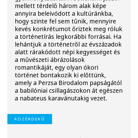
mellett térdelő három alak képe
annyira beleivódott a kultúránkba,
hogy szinte fel sem tűnik, mennyire
kevés konkrétumot őriztek meg róluk
a történetírás legkorábbi forrásai. Ha
lehántjuk a történetről az évszázadok
alatt rárakódott népi kegyességet és
a művészeti ábrázolások
romantikáját, egy olyan ókori
történet bontakozik ki előttünk,
amely a Perzsa Birodalom papságától
a babilóniai csillagászokon át egészen
a nabateus karavánutakig vezet.
KÖZÉRDEKŰ