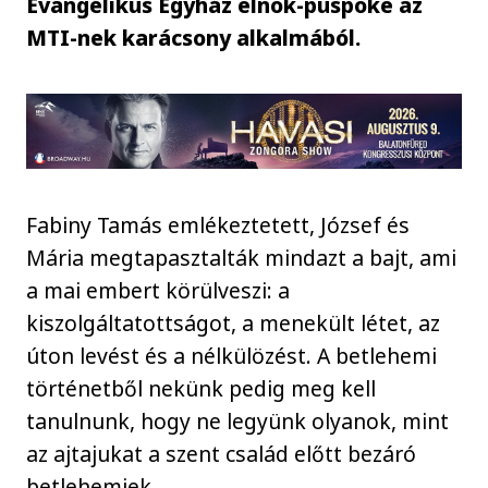
Evangélikus Egyház elnök-püspöke az
MTI-nek karácsony alkalmából.
Fabiny Tamás emlékeztetett, József és
Mária megtapasztalták mindazt a bajt, ami
a mai embert körülveszi: a
kiszolgáltatottságot, a menekült létet, az
úton levést és a nélkülözést. A betlehemi
történetből nekünk pedig meg kell
tanulnunk, hogy ne legyünk olyanok, mint
az ajtajukat a szent család előtt bezáró
betlehemiek.