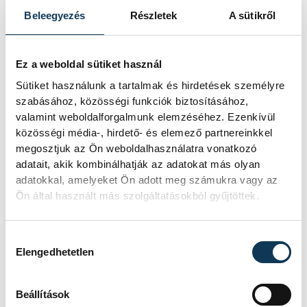
menekültügyi központot Budapesten, az
Beleegyezés
Részletek
A sütikről
Újlipótvárosban, amelyet az
önkormányzat, az ENSZ Menekültügyi
Ez a weboldal sütiket használ
Főbiztossága, az evangélikus egyház és
Sütiket használunk a tartalmak és hirdetések személyre
cégek közös adományaiból és munkájával
szabásához, közösségi funkciók biztosításához,
valamint weboldalforgalmunk elemzéséhez. Ezenkívül
alakítottak ki. A korábban a
közösségi média-, hirdető- és elemező partnereinkkel
Józsefvárosban működő központ körül az
megosztjuk az Ön weboldalhasználatra vonatkozó
elmúlt hónapokban több száz tagú
adatait, akik kombinálhatják az adatokat más olyan
önkéntes hálózat alakult ki - mondta,
adatokkal, amelyeket Ön adott meg számukra vagy az
Ön által használt más szolgáltatásokból gyűjtöttek.
megjegyezve, a menekültek segítésében
részt vesznek a Deák téri Evangélikus
Hozzájárulás kiválasztása
Gimnázium tanulói is.
Elengedhetetlen
Az ősszel megtartott népszámlálást
Beállítások