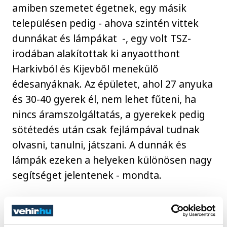
amiben szemetet égetnek, egy másik
településen pedig - ahova szintén vittek
dunnákat és lámpákat -, egy volt TSZ-
irodában alakítottak ki anyaotthont
Harkivból és Kijevből menekülő
édesanyáknak. Az épületet, ahol 27 anyuka
és 30-40 gyerek él, nem lehet fűteni, ha
nincs áramszolgáltatás, a gyerekek pedig
sötétedés után csak fejlámpával tudnak
olvasni, tanulni, játszani. A dunnák és
lámpák ezeken a helyeken különösen nagy
segítséget jelentenek - mondta.
Példaértékű összefogás eredményének
nevezte a Dévai Fogadó néven működő