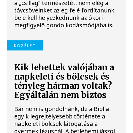
a „csillag” természetét, nem elég a
távcsöveinket az ég felé fordítanunk,
bele kell helyezkednünk az ókori
megfigyelő gondolkodásmódjába is.
KÖZÉLET
Kik lehettek valójában a
napkeleti és bölcsek és
tényleg hárman voltak?
Egyáltalán nem biztos
Bár nem is gondolnánk, de a Biblia
egyik legrejtélyesebb története a
napkeleti bölcsek látogatása a
gyermek Jézusnál. A betlehemi jászol