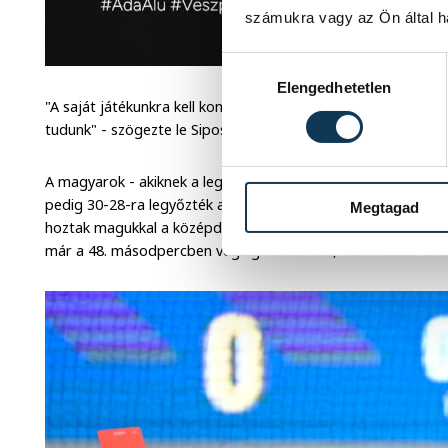
számukra vagy az Ön által ha
Hozzájárulás kiválasztása
Elengedhetetlen
"A saját játékunkra kell koncentrálnunk, akkor szoros meccse
tudunk" - szögezte le Sipos.
A magyarok - akiknek a legjobb hét közé jutás a céljuk - a K
pedig 30-28-ra legyőzték a csoportkörben, Portugáliától vis
Megtagad
hoztak magukkal a középdöntőbe. Hétfő este a portugálok el
már a 48. másodpercben végleg kiállították, mert kézzel eltalá