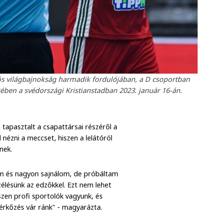
kációs világbajnokság harmadik fordulójában, a D csoportban
ben a svédországi Kristianstadban 2023. január 16-án.
apasztalt a csapattársai részéről a
 nézni a meccset, hiszen a lelátóról
nek.
m és nagyon sajnálom, de próbáltam
élésünk az edzőkkel. Ezt nem lehet
iszen profi sportolók vagyunk, és
érkőzés vár ránk" - magyarázta.