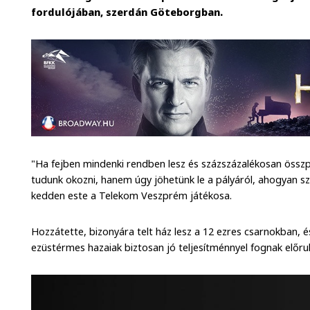
fordulójában, szerdán Göteborgban.
"Ha fejben mindenki rendben lesz és százszázalékosan össz
tudunk okozni, hanem úgy jöhetünk le a pályáról, ahogyan sz
kedden este a Telekom Veszprém játékosa.
Hozzátette, bizonyára telt ház lesz a 12 ezres csarnokban, és
ezüstérmes hazaiak biztosan jó teljesítménnyel fognak előruk