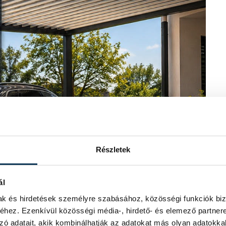
Részletek
ál
mak és hirdetések személyre szabásához, közösségi funkciók biz
hez. Ezenkívül közösségi média-, hirdető- és elemező partner
zó adatait, akik kombinálhatják az adatokat más olyan adatokka