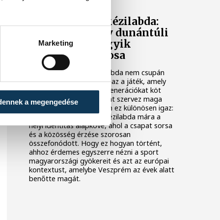
Veszprém és a kézilabda:
hogyan lett egy dunántúli
város Európa egyik
Marketing
kézilabdafővárosa
Magyarországon a kézilabda nem csupán
egy sport a sok közül. Ez az a játék, amely
telt arénákat tölt meg, generációkat köt
össze, és egész városokat szervez maga
dennek a megengedése
köré. Veszprém esetében ez különösen igaz:
a dunántúli városban a kézilabda mára a
helyi identitás alapköve, ahol a csapat sorsa
és a közösség érzése szorosan
összefonódott. Hogy ez hogyan történt,
ahhoz érdemes egyszerre nézni a sport
magyarországi gyökereit és azt az európai
kontextust, amelybe Veszprém az évek alatt
benőtte magát.