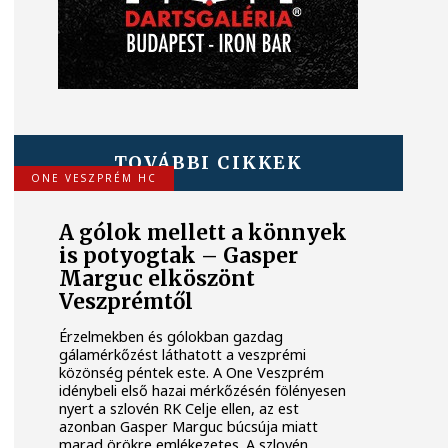
TOVÁBBI CIKKEK
ONE VESZPRÉM HC
A gólok mellett a könnyek
is potyogtak – Gasper
Marguc elköszönt
Veszprémtől
Érzelmekben és gólokban gazdag
gálamérkőzést láthatott a veszprémi
közönség péntek este. A One Veszprém
idénybeli első hazai mérkőzésén fölényesen
nyert a szlovén RK Celje ellen, az est
azonban Gasper Marguc búcsúja miatt
marad örökre emlékezetes. A szlovén