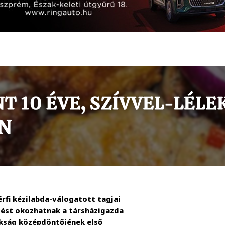
érfi kézilabda-válogatott tagjai
ést okozhatnak a társházigazda
nokság középdöntőjének első