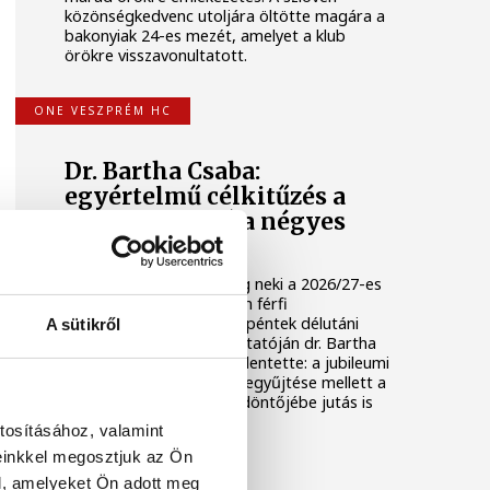
közönségkedvenc utoljára öltötte magára a
bakonyiak 24-es mezét, amelyet a klub
örökre visszavonultatott.
ONE VESZPRÉM HC
Dr. Bartha Csaba:
egyértelmű célkitűzés a
Bajnokok Ligája négyes
döntője
Huszonkét játékossal vág neki a 2026/27-es
idénynek a One Veszprém férfi
kézilabdacsapata. A klub péntek délutáni
A sütikről
szezonnyitó sajtótájékoztatóján dr. Bartha
Csaba vezérigazgató kijelentette: a jubileumi
idényben a hazai címek begyűjtése mellett a
Bajnokok Ligája négyes döntőjébe jutás is
egyértelmű célkitűzés.
tosításához, valamint
einkkel megosztjuk az Ön
TÁMOGATOTT TARTALOM
l, amelyeket Ön adott meg