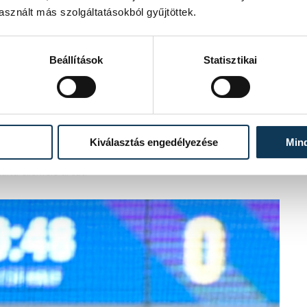
sznált más szolgáltatásokból gyűjtöttek.
Beállítások
Statisztikai
t játszhatunk, és remélem, győzni is
oreai Köztársaságot 35-27-re, Izlandot
zont 27-20-ra kikaptak, így két pontot
Kiválasztás engedélyezése
Min
leni találkozón a védekező-specialistát
lta ellenfele arcát.