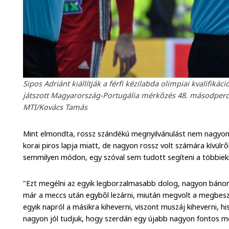
Sipos Adriánt kiállítják a férfi kézilabda olimpiai kvalifi
játszott Magyarország-Portugália mérkőzés 48. másodpercé
MTI/Kovács Tamás
Mint elmondta, rossz szándékú megnyilvánulást nem nagyon t
korai piros lapja miatt, de nagyon rossz volt számára kívülről
semmilyen módon, egy szóval sem tudott segíteni a többiek
"Ezt megélni az egyik legborzalmasabb dolog, nagyon báno
már a meccs után egyből lezárni, miután megvolt a megbesz
egyik napról a másikra kiheverni, viszont muszáj kiheverni, h
nagyon jól tudjuk, hogy szerdán egy újabb nagyon fontos m