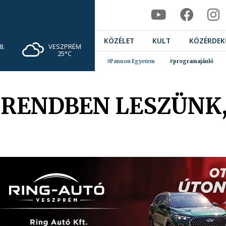
KÖZÉLET
KULT
KÖZÉRDEK
VESZPRÉM
8.
25°C
#Pannon Egyetem
#programajánló
N RENDBEN LESZÜN