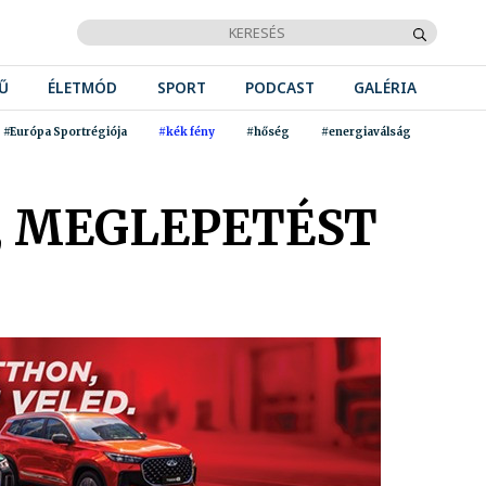
Ű
ÉLETMÓD
SPORT
PODCAST
GALÉRIA
#Európa Sportrégiója
#kék fény
#hőség
#energiaválság
K, MEGLEPETÉST