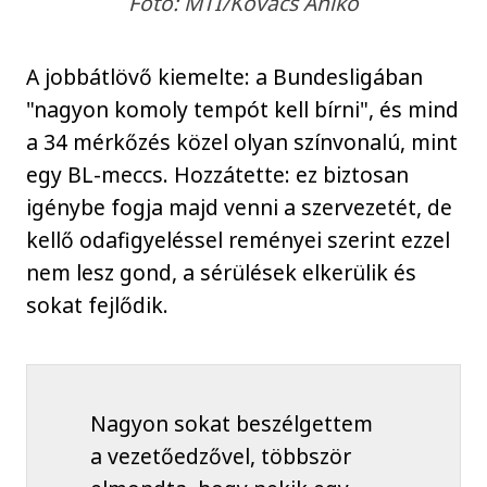
Fotó: MTI/Kovács Anikó
A jobbátlövő kiemelte: a Bundesligában
"nagyon komoly tempót kell bírni", és mind
a 34 mérkőzés közel olyan színvonalú, mint
egy BL-meccs. Hozzátette: ez biztosan
igénybe fogja majd venni a szervezetét, de
kellő odafigyeléssel reményei szerint ezzel
nem lesz gond, a sérülések elkerülik és
sokat fejlődik.
Nagyon sokat beszélgettem
a vezetőedzővel, többször