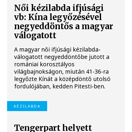
Női kézilabda ifjúsági
vb: Kína legyőzésével
negyeddöntős a magyar
válogatott
A magyar női ifjúsági kézilabda-
válogatott negyeddöntőbe jutott a
romániai korosztályos
világbajnokságon, miután 41-36-ra
legyőzte Kínát a középdöntő utolsó
fordulójában, kedden Pitesti-ben.
KÉZILABDA
Tengerpart helyett