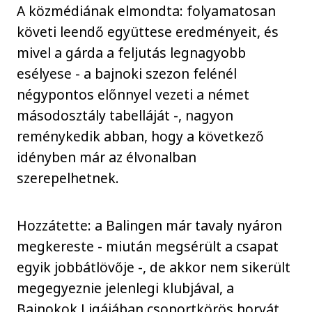
A közmédiának elmondta: folyamatosan
követi leendő együttese eredményeit, és
mivel a gárda a feljutás legnagyobb
esélyese - a bajnoki szezon felénél
négypontos előnnyel vezeti a német
másodosztály tabelláját -, nagyon
reménykedik abban, hogy a következő
idényben már az élvonalban
szerepelhetnek.
Hozzátette: a Balingen már tavaly nyáron
megkereste - miután megsérült a csapat
egyik jobbátlövője -, de akkor nem sikerült
megegyeznie jelenlegi klubjával, a
Bajnokok Ligájában csoportkörös horvát