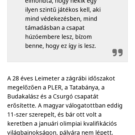
elmondta, hogy nekik egy
ilyen szintű játékos kell, aki
mind védekezésben, mind
támadásban a csapat
húzóembere lesz, bízom
benne, hogy ez így is lesz.
A 28 éves Leimeter a zágrábi időszakot
megelőzően a PLER, a Tatabánya, a
Budakalász és a Csurgó csapatát
erősítette. A magyar válogatottban eddig
11-szer szerepelt, és bár ott volt a
keretben a januári olimpiai kvalifikációs
világbajnokságon, pályára nem lépett.