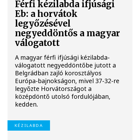
Férfi kézilabda ifjúsági
Eb: a horvátok
legyőzésével
negyeddöntős a magyar
válogatott
A magyar férfi ifjúsági kézilabda-
válogatott negyeddöntőbe jutott a
Belgrádban zajló korosztályos
Európa-bajnokságon, mivel 37-32-re
legyőzte Horvátországot a
középdöntő utolsó fordulójában,
kedden.
KÉZILABDA