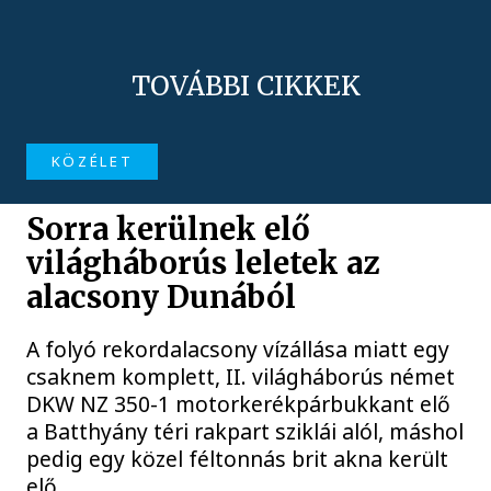
TOVÁBBI CIKKEK
KÖZÉLET
Sorra kerülnek elő
világháborús leletek az
alacsony Dunából
A folyó rekordalacsony vízállása miatt egy
csaknem komplett, II. világháborús német
DKW NZ 350-1 motorkerékpárbukkant elő
a Batthyány téri rakpart sziklái alól, máshol
pedig egy közel féltonnás brit akna került
elő.