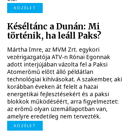
KÖZÉLET
Késéltánc a Dunán: Mi
történik, ha leáll Paks?
Mártha Imre, az MVM Zrt. egykori
vezérigazgatója ATV-n Rónai Egonnak
adott interjújában vázolta fel a Paksi
Atomerőmű előtt álló példátlan
technológiai kihívásokat. A szakember, aki
korábban éveken át felelt a hazai
energetikai fejlesztésekért és a paksi
blokkok működéséért, arra figyelmeztet:
az erőmű olyan üzemállapotban van,
amelyre eredetileg nem tervezték.
KÖZÉLET