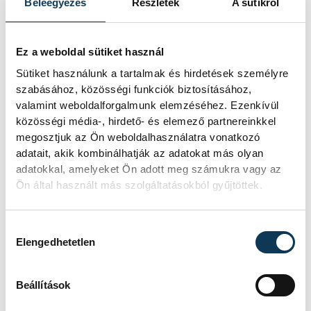
Beleegyezés
Részletek
A sütikről
Ez a weboldal sütiket használ
Sütiket használunk a tartalmak és hirdetések személyre
szabásához, közösségi funkciók biztosításához,
valamint weboldalforgalmunk elemzéséhez. Ezenkívül
sport
kézilabda
ország-világ
közösségi média-, hirdető- és elemező partnereinkkel
megosztjuk az Ön weboldalhasználatra vonatkozó
Leimeter Csaba
adatait, akik kombinálhatják az adatokat más olyan
adatokkal, amelyeket Ön adott meg számukra vagy az
Ön által használt más szolgáltatásokból gyűjtöttek.
Hozzájárulás kiválasztása
Elengedhetetlen
SZERZŐ
vehir.hu
Beállítások