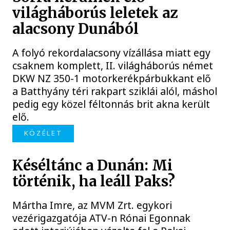
világháborús leletek az
alacsony Dunából
A folyó rekordalacsony vízállása miatt egy
csaknem komplett, II. világháborús német
DKW NZ 350-1 motorkerékpárbukkant elő
a Batthyány téri rakpart sziklái alól, máshol
pedig egy közel féltonnás brit akna került
elő.
KÖZÉLET
Késéltánc a Dunán: Mi
történik, ha leáll Paks?
Mártha Imre, az MVM Zrt. egykori
vezérigazgatója ATV-n Rónai Egonnak