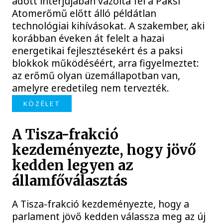
adott interjújában vázolta fel a Paksi
Atomerőmű előtt álló példátlan
technológiai kihívásokat. A szakember, aki
korábban éveken át felelt a hazai
energetikai fejlesztésekért és a paksi
blokkok működéséért, arra figyelmeztet:
az erőmű olyan üzemállapotban van,
amelyre eredetileg nem tervezték.
KÖZÉLET
A Tisza-frakció
kezdeményezte, hogy jövő
kedden legyen az
államfőválasztás
A Tisza-frakció kezdeményezte, hogy a
parlament jövő kedden válassza meg az új