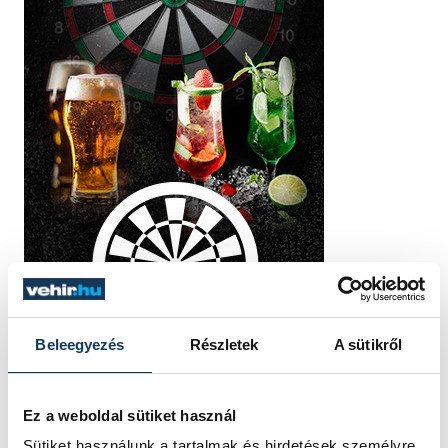
Beleegyezés
Részletek
A sütikről
Ez a weboldal sütiket használ
Sütiket használunk a tartalmak és hirdetések személyre