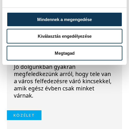
Sokan már temetik a
Mindennek a megengedése
veszprémi nyarat,
teljesen feleslegesen
Kiválasztás engedélyezése
Él egy tévhit a városban, miszerint
július után már nincs semmi és
Megtagad
megáll az élet. Mi ebben nem hiszünk!
Jó dolgunkban gyakran
megfeledkezünk arról, hogy tele van
a város felfedezésre váró kincsekkel,
amik egész évben csak minket
várnak.
KÖZÉLET