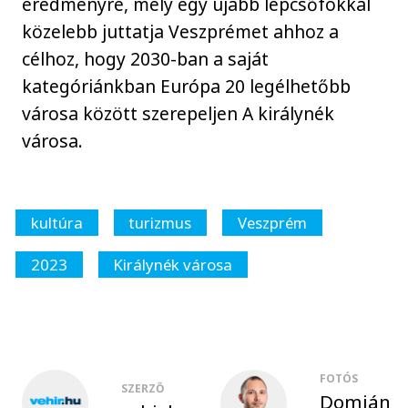
eredményre, mely egy újabb lépcsőfokkal
közelebb juttatja Veszprémet ahhoz a
célhoz, hogy 2030-ban a saját
kategóriánkban Európa 20 legélhetőbb
városa között szerepeljen A királynék
városa.
kultúra
turizmus
Veszprém
2023
Királynék városa
FOTÓS
SZERZŐ
Domján