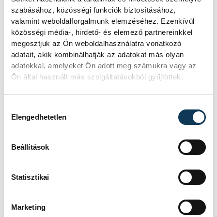
TOVÁBBI CIKKEK
KÖZÉLET
szabásához, közösségi funkciók biztosításához,
valamint weboldalforgalmunk elemzéséhez. Ezenkívül
közösségi média-, hirdető- és elemező partnereinkkel
Folyamatosan öntöz a
megosztjuk az Ön weboldalhasználatra vonatkozó
adatait, akik kombinálhatják az adatokat más olyan
VKSZ, mégsem fogy az
adatokkal, amelyeket Ön adott meg számukra vagy az
ivóvíz
Ön által használt más szolgáltatásokból gyűjtöttek.
A tartós hőség és az aszályos időszak
Hozzájárulás kiválasztása
komoly kihívás elé állítja Veszprém
Elengedhetetlen
zöldfelületeinek fenntartását. A
városvezetés kiemelt célja, hogy
rendelkezésre álló vízkészletekkel
Beállítások
takarékosan és felelősen
gazdálkodjunk.
Statisztikai
KULTÚRA
Marketing