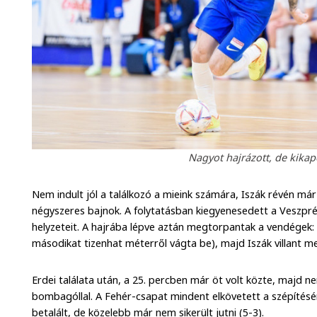
Nagyot hajrázott, de kikap
Nem indult jól a találkozó a mieink számára, Iszák révén má
négyszeres bajnok. A folytatásban kiegyenesedett a Veszpré
helyzeteit. A hajrába lépve aztán megtorpantak a vendégek: 
másodikat tizenhat méterről vágta be), majd Iszák villant m
Erdei találata után, a 25. percben már öt volt közte, majd n
bombagóllal. A Fehér-csapat mindent elkövetett a szépítésért
betalált, de közelebb már nem sikerült jutni (5-3).