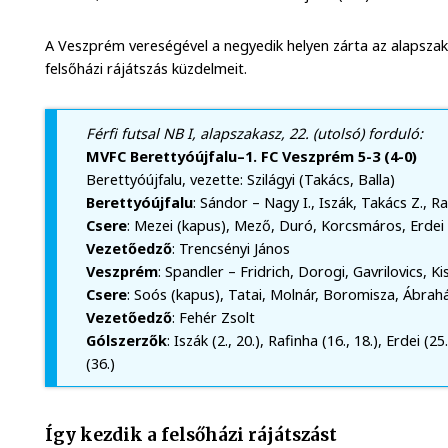
A Veszprém vereségével a negyedik helyen zárta az alapszak
felsőházi rájátszás küzdelmeit.
Férfi futsal NB I, alapszakasz, 22. (utolsó) forduló:
MVFC Berettyóújfalu–1. FC Veszprém 5-3 (4-0)
Berettyóújfalu, vezette: Szilágyi (Takács, Balla)
Berettyóújfalu
: Sándor – Nagy I., Iszák, Takács Z., R
Csere
: Mezei (kapus), Mező, Duró, Korcsmáros, Erdei Sz
Vezetőedző
: Trencsényi János
Veszprém
: Spandler – Fridrich, Dorogi, Gavrilovics, Ki
Csere
: Soós (kapus), Tatai, Molnár, Boromisza, Ábrah
Vezetőedző
: Fehér Zsolt
Gólszerzők
: Iszák (2., 20.), Rafinha (16., 18.), Erdei (25.
(36.)
Így kezdik a felsőházi rájátszást