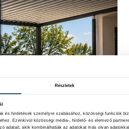
Részletek
ál
mak és hirdetések személyre szabásához, közösségi funkciók biz
hez. Ezenkívül közösségi média-, hirdető- és elemező partner
zó adatait, akik kombinálhatják az adatokat más olyan adatokka