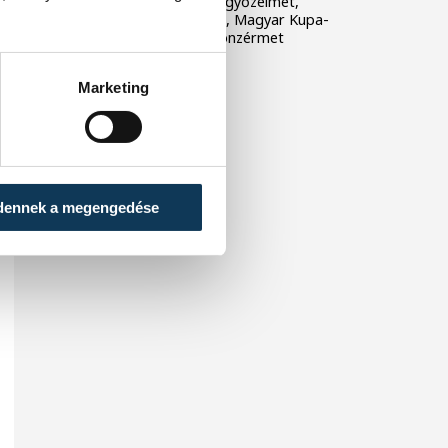
veszprémiek alapszakaszgyőzelmet,
történelmi BL-szereplést, Magyar Kupa-
győzelmet és bajnoki bronzérmet
ünnepelhettek.
Marketing
dennek a megengedése