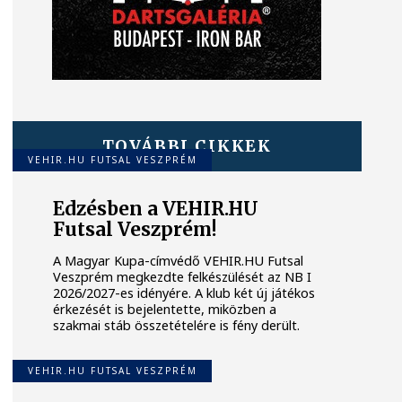
TOVÁBBI CIKKEK
VEHIR.HU FUTSAL VESZPRÉM
Edzésben a VEHIR.HU
Futsal Veszprém!
A Magyar Kupa-címvédő VEHIR.HU Futsal
Veszprém megkezdte felkészülését az NB I
2026/2027-es idényére. A klub két új játékos
érkezését is bejelentette, miközben a
szakmai stáb összetételére is fény derült.
VEHIR.HU FUTSAL VESZPRÉM