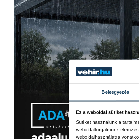
Beleegyezés
Ez a weboldal sütiket haszn
Sütiket használunk a tartal
weboldalforgalmunk elemzésé
weboldalhasználatra vonatko