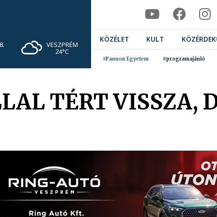
KÖZÉLET
KULT
KÖZÉRDEK
VESZPRÉM
8.
24°C
#Pannon Egyetem
#programajánló
AL TÉRT VISSZA, 