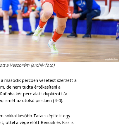
ott a Veszprém (archív fotó)
r a második percben vezetést szerzett a
m, de nem tudta értékesíteni a
Rafinha két perc alatt duplázott (a
eg ismét az utolsó percben (4-0).
em sokkal később Tatai szépített egy
, öttel a vége előtt Bencsik és Kiss is