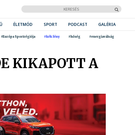
Ű
ÉLETMÓD
SPORT
PODCAST
GALÉRIA
#Európa Sportrégiója
#kék fény
#hőség
#energiaválság
DE KIKAPOTT A