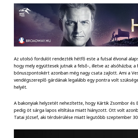
Az utolsó fordulót rendezték hétfő este a futsal élvonal al
hogy mely együttesek jutnak a felső-, illetve az alsóházba; a
bónuszpontokért azonban még nagy csata zajlott. Ami a Vesz
vendégszereplő gárdának legalább egy pontra volt szükség
helyét.
A bakonyiak helyzetét nehezítette, hogy Kártik Zsombor és E
pedig öt sárga lapos eltiltása miatt hiányzott. Ott volt az
Tatai József, aki térdsérülése miatt legutóbb szeptember 30