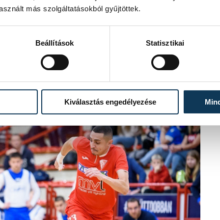
sznált más szolgáltatásokból gyűjtöttek.
Beállítások
Statisztikai
Kiválasztás engedélyezése
Min