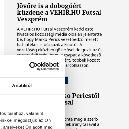
Jövőre is a dobogóért
küzdene a VEHIR.HU Futsal
Veszprém
A VEHIR.HU Futsal Veszprém kedd este
hivatalos közösségi média oldalán jelentette
be, hogy Marko Perics vezetőedző mellett
hat játékos is búcsúzik a klubtól. A
vezetőség eközben gőzerővel dolgozik az új
csapat építésén, hogy a csapat a következő
idényben is komoly célokért, többek között
dobogós helyezésekért harcolhasson.
VEHIR.HU FUTSAL VESZPRÉM
A sütikről
Elköszönt Marko Pericstől
a VEHIR.HU Futsal
Veszprém
tosításához, valamint
A klub saját oldalán köszönte meg a szerb
einkkel megosztjuk az Ön
szakember munkáját, akinek irányításával a
l, amelyeket Ön adott meg