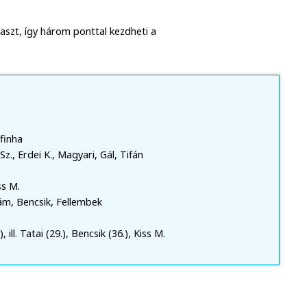
aszt, így három ponttal kezdheti a
afinha
., Erdei K., Magyari, Gál, Tifán
ss M.
ám, Bencsik, Fellembek
), ill. Tatai (29.), Bencsik (36.), Kiss M.