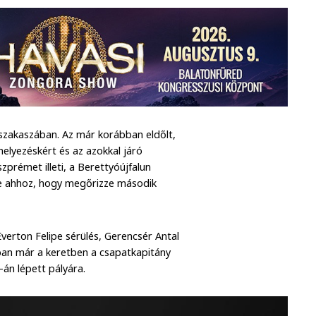
apszakaszában. Az már korábban eldőlt,
 helyezéskért és az azokkal járó
prémet illeti, a Berettyóújfalun
e ahhoz, hogy megőrizze második
verton Felipe sérülés, Gerencsér Antal
onban már a keretben a csapatkapitány
-án lépett pályára.